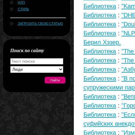
НЛП
Библиотека
:
"Kam
СТИЛЬ
Библиотека
:
"DHE
Библиотека
:
"Dou
ЗАГРУЗИТЬ СВОЮ СТАТЬЮ
Библиотека
:
"NLP
Берил Хэзер.
Поиск по сайту
Библиотека
:
"The
Библиотека
:
"The
Библиотека
:
"Азб
Библиотека
:
"В п
супружескими пар
Библиотека
:
"Вет
[#news]
Библиотека
:
"Гор
Библиотека
:
"Есл
суфийских анекдо
Библиотека
:
"Изм