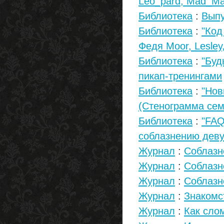
Leo_pard, Mad_Ma
Библиотека
:
Выпу
Библиотека
:
"Код
Федя Moor, Lesley
Библиотека
:
"Буд
пикап-тренингами
Библиотека
:
"Нов
(Стенограмма сем
Библиотека
:
"FAQ
соблазнению дев
Журнал
:
Соблазн
Журнал
:
Соблазн
Журнал
:
Соблазн
Журнал
:
Знакомс
Журнал
:
Как сло