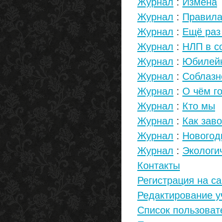
Журнал
:
Измена
Журнал
:
Правила
Журнал
:
Ещё раз
Журнал
:
НЛП в с
Журнал
:
Юбилейн
Журнал
:
Соблазн
Журнал
:
О чём г
Журнал
:
Кто мы
Журнал
:
Как зав
Журнал
:
Новогод
Журнал
:
Экологи
Контакты
Регистрация на са
Редактирование у
Список пользоват