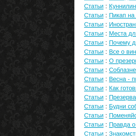
Статьи
:
Куннилин
Статьи
:
Пикап на
Статьи
:
Иностран
Статьи
:
Места дл
Статьи
:
Почему д
Статьи
:
Все о вин
Статьи
:
О презер
Статьи
:
Соблазне
Статьи
:
Весна - 
Статьи
:
Как готов
Статьи
:
Презерва
Статьи
:
Будни со
Статьи
:
Поменяйс
Статьи
:
Правда о
Статьи
:
Знакомст