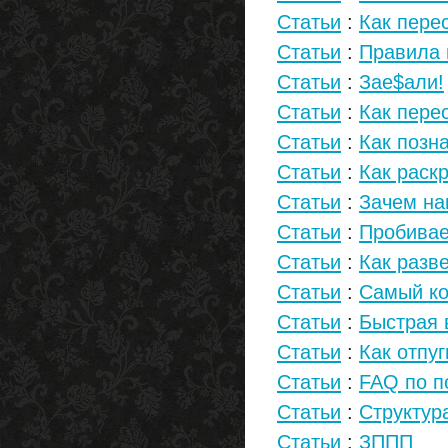
Статьи
:
Как пере
Статьи
:
Правила 
Статьи
:
Зае$али!
Статьи
:
Как пере
Статьи
:
Как позн
Статьи
:
Как раск
Статьи
:
Зачем на
Статьи
:
Пробивае
Статьи
:
Как разв
Статьи
:
Самый ко
Статьи
:
Быстрая 
Статьи
:
Как отпу
Статьи
:
FAQ по п
Статьи
:
Структур
Статьи
:
ЗППП