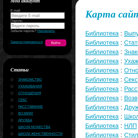
Мой аккаунт
Карта сай
E-mail:
Пароль:
Забыли пароль?
Напомнить
Библиотека
:
Выпу
Библиотека
:
Стат
Зарегистрироваться
Библиотека
:
Знак
Библиотека
:
Ухаж
Статьи
Библиотека
:
Отн
Библиотека
:
Секс
ЗНАКОМСТВО
УХАЖИВАНИЯ
Библиотека
:
Расс
ОТНОШЕНИЯ
Библиотека
:
Возв
СЕКС
Библиотека
:
Дру
РАССТАВАНИЕ
ВОЗВРАТ
Библиотека
:
Школ
ДРУЖБА
Библиотека
:
НЛП
ШКОЛА МУЖЕСТВА
Библиотека
:
Стил
ШКОЛА ЖЕНСТВЕННОСТИ