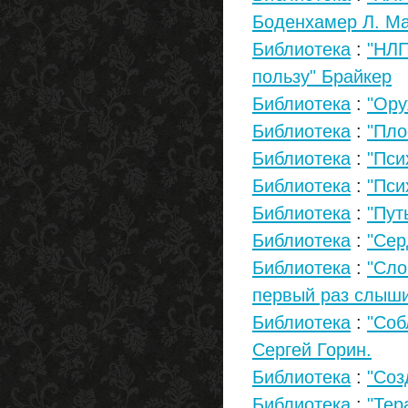
Боденхамер Л. М
Библиотека
:
"НЛП
пользу" Брайкер
Библиотека
:
"Ору
Библиотека
:
"Пло
Библиотека
:
"Пси
Библиотека
:
"Пси
Библиотека
:
"Пут
Библиотека
:
"Сер
Библиотека
:
"Сло
первый раз слыш
Библиотека
:
"Соб
Сергей Горин.
Библиотека
:
"Соз
Библиотека
:
"Тер