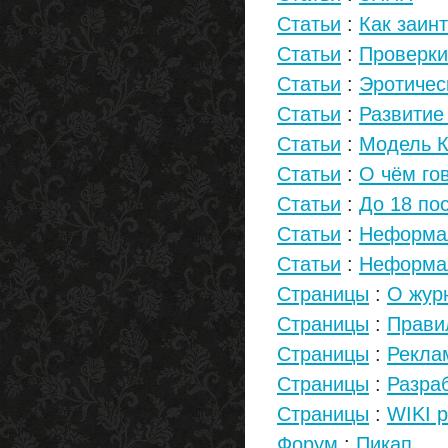
Статьи
:
Как заин
Статьи
:
Проверки
Статьи
:
Эротичес
Статьи
:
Развитие
Статьи
:
Модель К
Статьи
:
О чём го
Статьи
:
До 18 по
Статьи
:
Неформал
Статьи
:
Неформал
Страницы
:
О жур
Страницы
:
Прави
Страницы
:
Рекла
Страницы
:
Разра
Страницы
:
WIKI 
Форум
:
Пикап