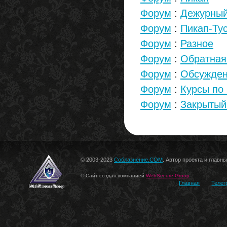
Форум
:
Дежурный
Форум
:
Пикап-Ту
Форум
:
Разное
Форум
:
Обратная
Форум
:
Обсужден
Форум
:
Курсы по
Форум
:
Закрытый
© 2003-2023
Соблазнение.COM
. Автор проекта и главн
© Сайт создан компанией
WebSecure Group
Главная
Телег