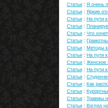
Статьи
:
Я очень п
Статьи
:
Яркие от
Статьи
:
На пути к
Статьи
:
Планируе
Статьи
:
Что хоче
Статьи
:
Грамотны
Статьи
:
Методы к
Статьи
:
На пути 
Статьи
:
Женское 
Статьи
:
На пути 
Статьи
:
Студенче
Статьи
:
Как расп
Статьи
:
Курортны
Статьи
:
Травмы н
Статьи
:
Взгляд н