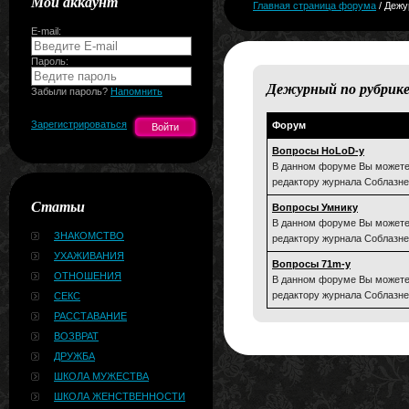
Мой аккаунт
Главная страница форума
/ Дежу
E-mail:
Пароль:
Дежурный по рубрик
Забыли пароль?
Напомнить
Зарегистрироваться
Форум
Вопросы HoLoD-у
В данном форуме Вы можете
редактору журнала Соблазне
Статьи
Вопросы Умнику
В данном форуме Вы можете
ЗНАКОМСТВО
редактору журнала Соблазне
УХАЖИВАНИЯ
Вопросы 71m-у
ОТНОШЕНИЯ
В данном форуме Вы можете
редактору журнала Соблазне
СЕКС
РАССТАВАНИЕ
ВОЗВРАТ
ДРУЖБА
ШКОЛА МУЖЕСТВА
ШКОЛА ЖЕНСТВЕННОСТИ