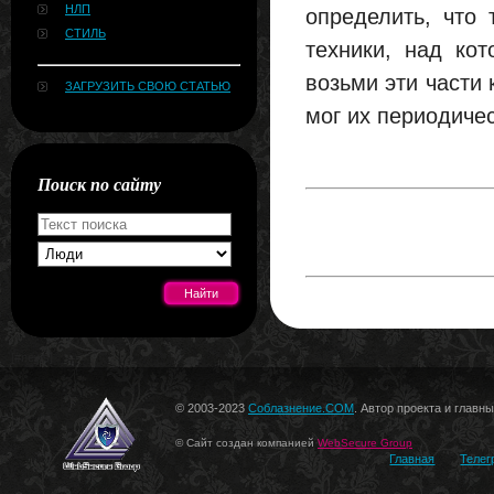
НЛП
определить, что 
СТИЛЬ
техники, над ко
возьми эти части 
ЗАГРУЗИТЬ СВОЮ СТАТЬЮ
мог их периодичес
Поиск по сайту
[#news]
© 2003-2023
Соблазнение.COM
. Автор проекта и главн
© Сайт создан компанией
WebSecure Group
Главная
Телег