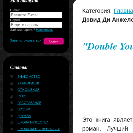
Мой аккаунт
Категория:
Главна
E-mail:
Дэвид Ди Анжел
Пароль:
Забыли пароль?
Напомнить
Зарегистрироваться
"Double Yo
Статьи
ЗНАКОМСТВО
УХАЖИВАНИЯ
ОТНОШЕНИЯ
СЕКС
РАССТАВАНИЕ
ВОЗВРАТ
ДРУЖБА
Это книга являе
ШКОЛА МУЖЕСТВА
роман. Лучший 
ШКОЛА ЖЕНСТВЕННОСТИ