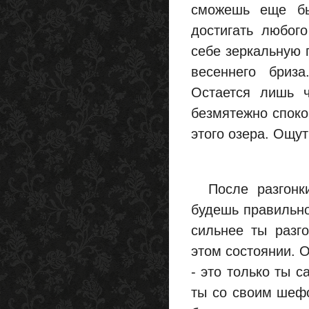
сможешь еще быс
достигать любого
себе зеркальную г
весеннего бриза
Остается лишь ч
безмятежно споко
этого озера. Ощут
После разгонки,
будешь правильно
сильнее ты разг
этом состоянии. О
- это только ты с
ты со своим шефо