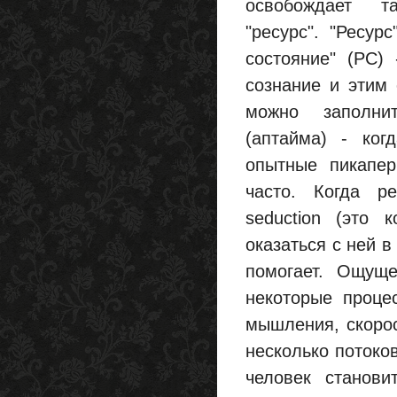
освобождает т
"ресурс". "Ресур
состояние" (РС) 
сознание и этим
можно заполнит
(аптайма) - ког
опытные пикапер
часто. Когда р
seduction (это
оказаться с ней в
помогает. Ощуще
некоторые проце
мышления, скорос
несколько потоко
человек станови