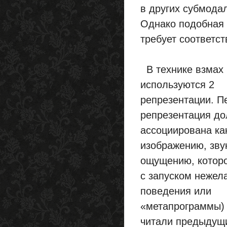
в других субмодал
Однако подобная 
требует соответс
В технике взмах
используются 2
репрезентации. П
pепpезентация до
ассоциирована ка
изображению, звук
ощущению, которо
с запуском нежел
поведения или
«метапрограммы) 
читали предыдущи