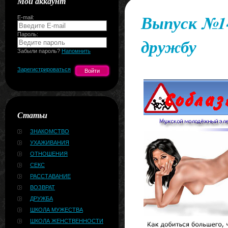
Мой аккаунт
Выпуск №14
E-mail:
Пароль:
дружбу
Забыли пароль?
Напомнить
Зарегистрироваться
Статьи
ЗНАКОМСТВО
УХАЖИВАНИЯ
ОТНОШЕНИЯ
СЕКС
РАССТАВАНИЕ
ВОЗВРАТ
ДРУЖБА
ШКОЛА МУЖЕСТВА
ШКОЛА ЖЕНСТВЕННОСТИ