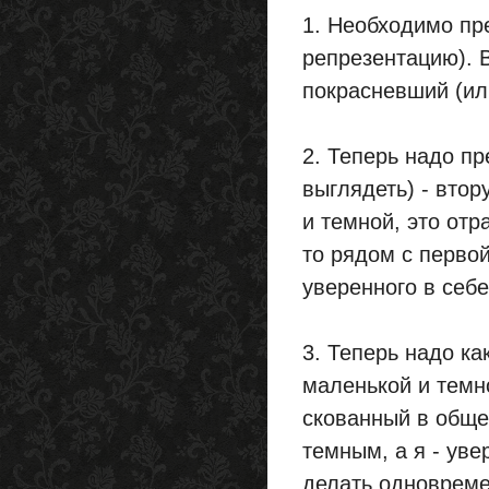
1. Необходимо пр
репрезентацию). 
покрасневший (ил
2. Теперь надо пр
выглядеть) - вто
и темной, это отр
то рядом с перво
уверенного в себе
3. Теперь надо ка
маленькой и темно
скованный в обще
темным, а я - уве
делать одновреме