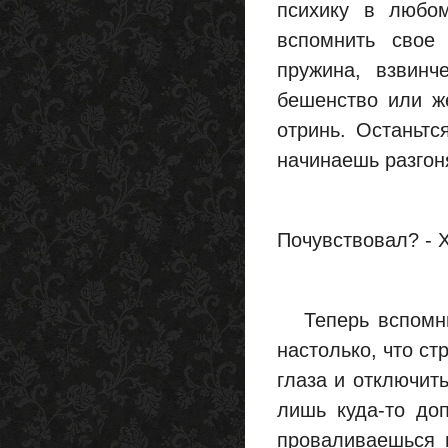
психику в любо
вспомнить свое 
пружина, взвинч
бешенство или ж
отринь. Останьтс
начинаешь разгон
Почувствовал? - 
Теперь вспомни 
настолько, что ст
глаза и отключить
лишь куда-то доп
проваливаешься 