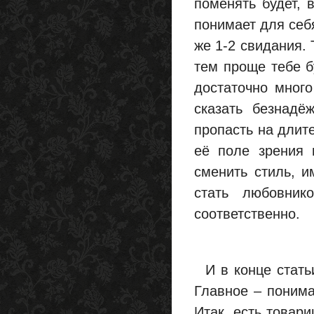
поменять будет, 
понимает для себя
же 1-2 свидания.
тем проще тебе б
достаточно много
сказать безнадё
пропасть на длите
её поле зрения 
сменить стиль, и
стать любовник
соответственно.
И в конце статьи
Главное – понима
Итак, есть товар