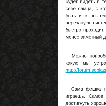
будет видеть в т
себе самца, с к
быть и в постел
перезапуск сист
быстро проходит.
менее заметный дл
Можно попробов
какую мы устр
http://forum.sobl
Сама фишка тако
играешь. Самое 
достигнуть хорош