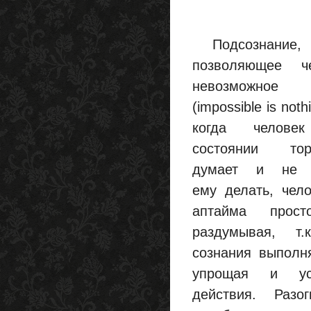
Подсознание, з
позволяющее ч
невозможно
(impossible is noth
когда челов
состоянии тор
думает и не 
ему делать, чел
аптайма прос
раздумывая, т
сознания выполн
упрощая и ус
действия. Разо