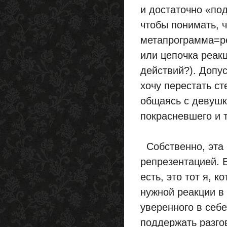
и достаточно «по
чтобы понимать, ч
метапрограмма=р
или цепочка реакц
действий?). Допyс
хочy перестать ст
общаясь с девушк
покрасневшего и т
Собственно, эта 
репрезентацией. В
есть, это тот я,
нужной реакции в
уверенного в себ
поддержать разго