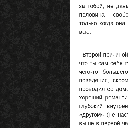
за тобой, не дав
половина – свобо
только когда она 
всю.
Второй причиной,
что ты сам себя 
чего-то большег
поведения, скро
проводил её домо
хороший романтик
глубокий внутр
«другом» (не нас
выше в первой час