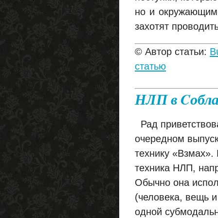
но и окружающим
захотят проводит
© Автор статьи:
B
статью
НЛП в Cобла
Рад приветствова
очередном выпуск
технику «Взмах».
техника НЛП, нап
Обычно она испол
(человека, вещь и
одной субмодальн