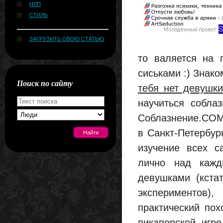
НЛП
СТИЛЬ
ЗАГРУЗИТЬ СВОЮ СТАТЬЮ
то валяется на 
сиськами :) Знако
Поиск по сайту
тебя нет девушки
научиться собла
Соблазнение.COM 
в Санкт-Петербур
изучение всех с
лично над кажд
[#news]
девушками (кста
экспериментов)
практический пох
пикаперской игр