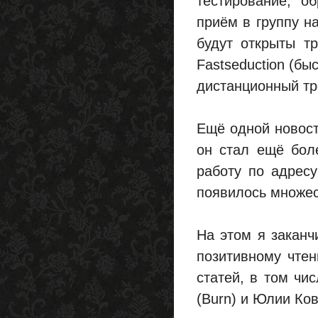
тестирование, о
приём в группу н
будут открыты тр
Fastseduction (бы
дистанционный тр
Ещё одной новост
он стал ещё бол
работу по адресу
появилось множес
На этом я заканч
позитивному чтен
статей, в том чи
(Burn) и Юлии Ков