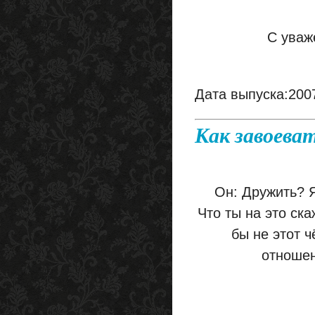
С уваж
Дата выпуска:200
Как завоева
Он: Дружить? Я
Что ты на это ск
бы не этот ч
отношен