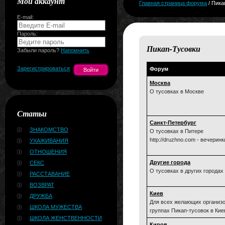
Мой аккаунт
Главная страница форума
/ Пика
E-mail:
Пароль:
Пикап-Тусовки
Забыли пароль?
Напомнить
Зарегистрироваться
Форум
Москва
О тусовках в Москве
Статьи
Санкт-Петербург
ЗНАКОМСТВО
О тусовках в Питере
http://druzhno.com - вечерин
УХАЖИВАНИЯ
ОТНОШЕНИЯ
Другие города
СЕКС
О тусовках в других городах
РАССТАВАНИЕ
ВОЗВРАТ
Киев
ДРУЖБА
Для всех желающих организо
ШКОЛА МУЖЕСТВА
группах Пикап-тусовок в Кие
ШКОЛА ЖЕНСТВЕННОСТИ
Киров