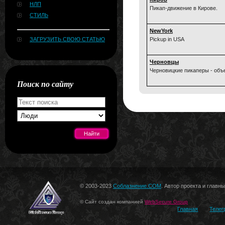
НЛП
Пикап-движение в Кирове.
СТИЛЬ
NewYork
ЗАГРУЗИТЬ СВОЮ СТАТЬЮ
Pickup in USA
Черновцы
Черновицкие пикаперы - объ
Поиск по сайту
[#news]
© 2003-2023
Соблазнение.COM
. Автор проекта и главн
© Сайт создан компанией
WebSecure Group
Главная
Телег