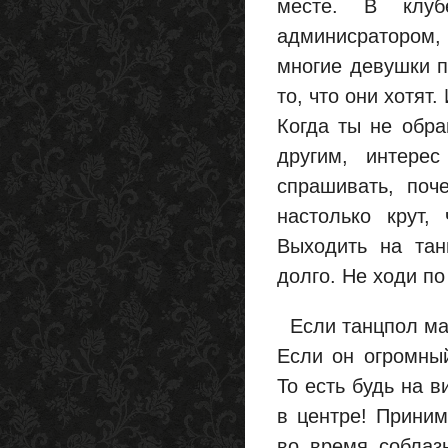
месте. В клу
админисратором,
многие девушки п
то, что они хотят
Когда ты не обр
другим, интере
спрашивать, поч
настолько крут,
Выходить на тан
долго. Не ходи п
Если танцпол мал
Если он огромны
То есть будь на в
в центре! Приним
во время соблаз