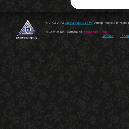
© 2003-2023
Соблазнение.COM
. Автор проекта и главн
© Сайт создан компанией
WebSecure Group
Главная
Телег