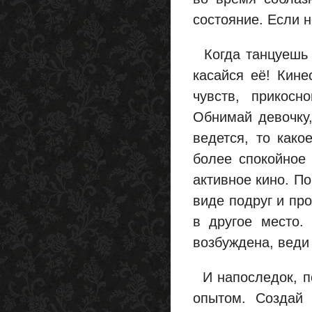
состояние. Если н
Когда танцуешь с
касайся её! Кине
чувств, прикосн
Обнимай девочку,
ведется, то како
более спокойное 
активное кино. По
виде подруг и про
в другое место.
возбуждена, веди
И напоследок, по
опытом. Создай 