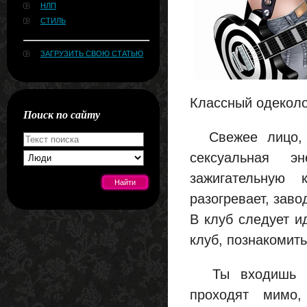
НЛП
СТИЛЬ
ЗАГРУЗИТЬ СВОЮ СТАТЬЮ
Классный одеколо
Поиск по сайту
Свежее лицо, у
сексуальная э
зажигательную 
разогревает, заво
В клуб следует и
[#news]
клуб, познакомить
Ты входишь уве
проходят мимо,