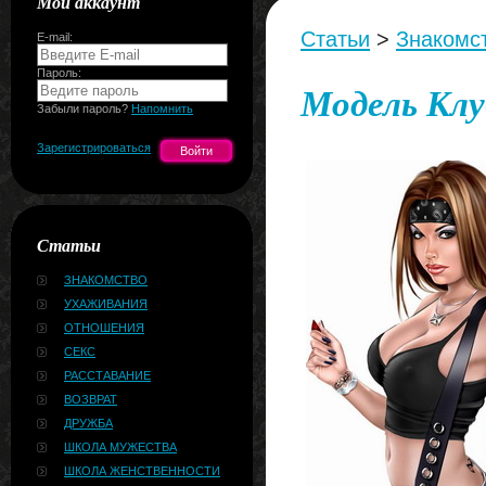
Мой аккаунт
Статьи
>
Знакомс
E-mail:
Пароль:
Модель Клу
Забыли пароль?
Напомнить
Зарегистрироваться
Статьи
ЗНАКОМСТВО
УХАЖИВАНИЯ
ОТНОШЕНИЯ
СЕКС
РАССТАВАНИЕ
ВОЗВРАТ
ДРУЖБА
ШКОЛА МУЖЕСТВА
ШКОЛА ЖЕНСТВЕННОСТИ