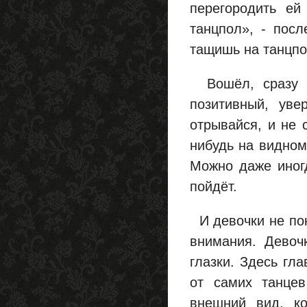
перегородить ей
танцпол», - посл
тащишь на танцпо
Вошёл, сразу ид
позитивный, уве
отрывайся, и не 
нибудь на видном
Можно даже иногд
пойдёт.
И девочки не пон
внимания. Девоч
глазки. Здесь гл
от самих танцев
внешний вид, ко