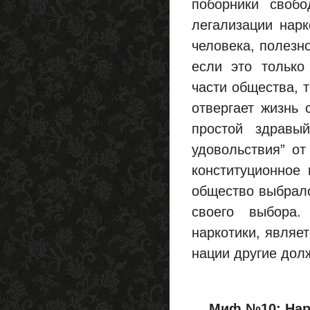
поборники своб
легализации нар
человека, полезн
если это только
части общества, 
отвергает жизнь 
простой здравы
удовольствия” от
конституционное 
общество выбрало
своего выбора.
наркотики, являет
нации другие дол
Миф №10: Нарк