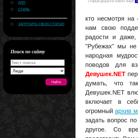
НЛП
СТИЛЬ
кто несмотря на
ЗАГРУЗИТЬ СВОЮ СТАТЬЮ
нам свою поддер
радости и даже,
"Рубежах" мы не
Поиск по сайту
народная мудрос
поводов для вз
Девушек.NET
пер
думать, что та
Девушек.NET влю
[#news]
включает в себ
огромный
архив м
задать вопрос п
другое. Со вр