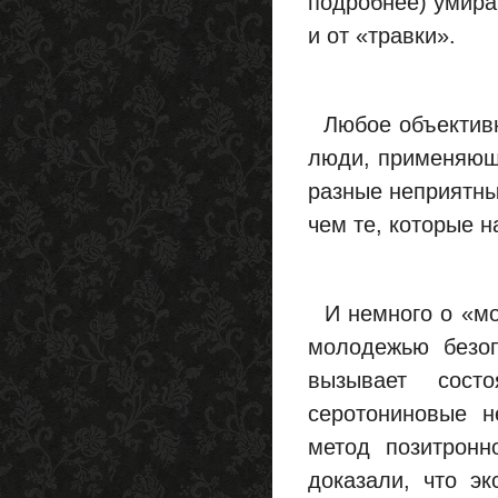
подробнее) умираю
и от «травки».
Любое объективно
люди, применяющи
разные неприятны
чем те, которые н
И немного о «мо
молодежью безоп
вызывает сост
серотониновые н
метод позитронн
доказали, что э