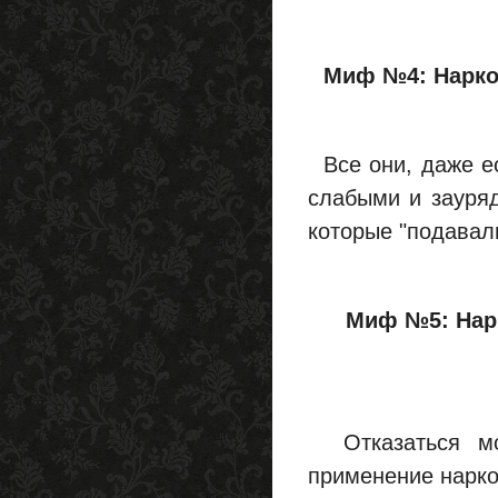
Миф №4: Нарко
Все они, даже ес
слабыми и зауря
которые "подавали
Миф №5: Нарк
Отказаться мож
применение нарко