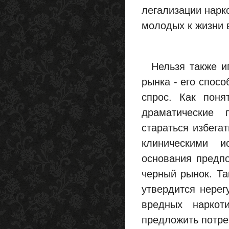
легализации нарк
молодых к жизни 
Нельзя также иг
рынка - его спос
спрос. Как поня
драматические 
стараться избега
клиническими и
основания предпо
черный рынок. Та
утвердится нере
вредных наркоти
предложить потре