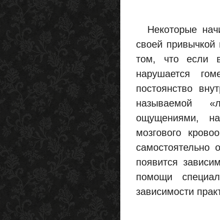
Некоторые начи
своей привычкой 
том, что если в
нарушается гом
постоянство вну
называемой «л
ощущениями, на
мозгового крово
самостоятельно о
появится зависим
помощи специал
зависимости прак