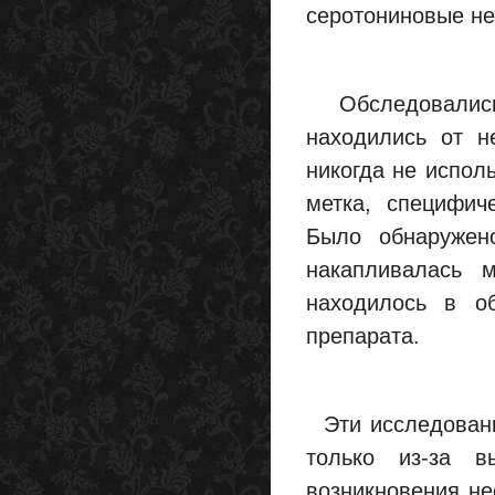
серотониновые не
Обследовались 
находились от н
никогда не испол
метка, специфич
Было обнаружено
накапливалась м
находилось в об
препарата.
Эти исследования
только из-за в
возникновения не