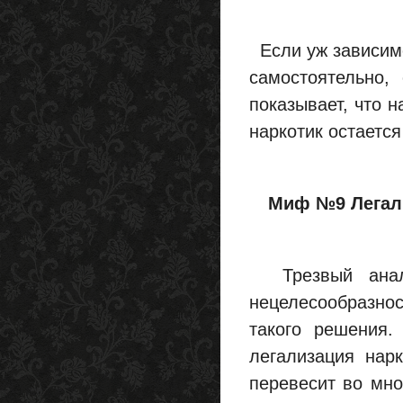
Если уж зависимос
самостоятельно,
показывает, что 
наркотик остаетс
Миф №9 Легали
Трезвый анали
нецелесообразно
такого решения.
легализация нарк
перевесит во мн