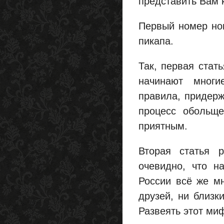
представить Вам 
Первый номер но
пикапа.
Так, первая стат
начинают многи
правила, придерж
процесс обольщ
приятным.
Вторая статья 
очевидно, что н
России всё же м
друзей, ни близк
Развеять этот миф