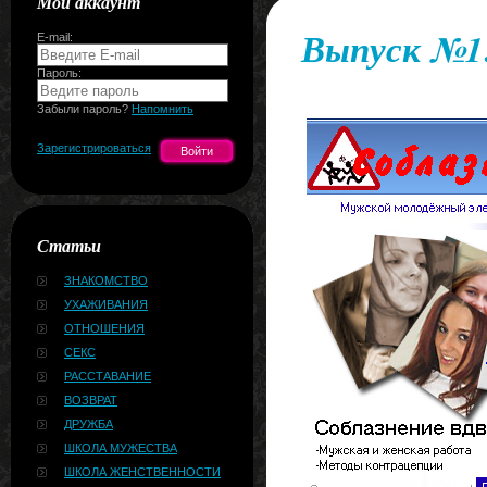
Мой аккаунт
Выпуск №1:
E-mail:
Пароль:
Забыли пароль?
Напомнить
Зарегистрироваться
Статьи
ЗНАКОМСТВО
УХАЖИВАНИЯ
ОТНОШЕНИЯ
СЕКС
РАССТАВАНИЕ
ВОЗВРАТ
ДРУЖБА
ШКОЛА МУЖЕСТВА
ШКОЛА ЖЕНСТВЕННОСТИ