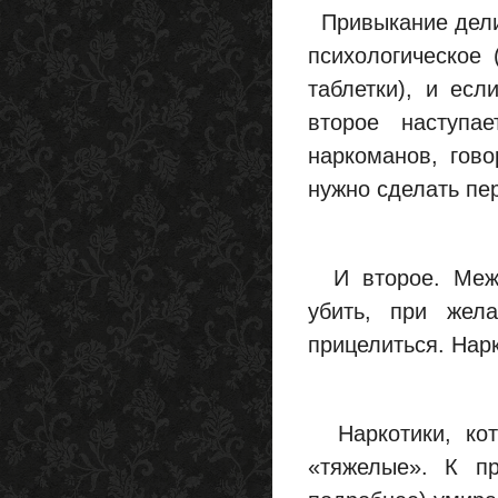
Привыкание делит
психологическое 
таблетки), и есл
второе наступа
наркоманов, гово
нужно сделать пер
И второе. Между
убить, при жел
прицелиться. Нарк
Наркотики, кот
«тяжелые». К пр