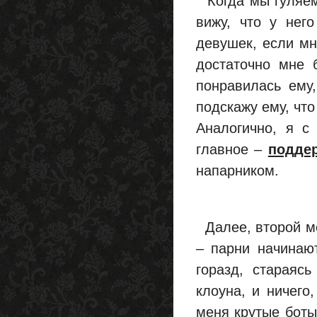
Когда мы гуляем,
вижу, что у него
девушек, если мн
достаточно мне 
понравилась ему,
подскажу ему, что
Аналогично, я с
главное –
поддер
напарником.
Далее, второй мо
– парни начинаю
горазд, стараясь
клоуна, и ничего
меня крутые боты!