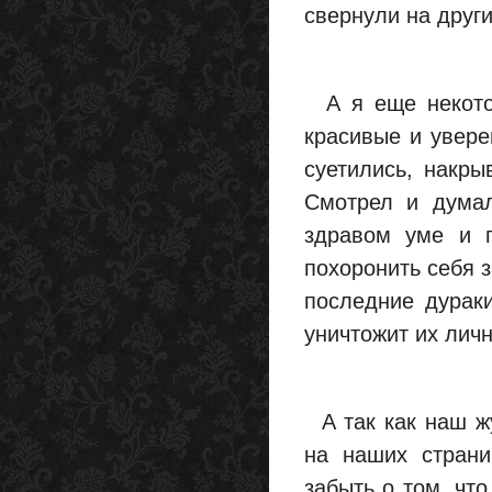
свернули на друг
А я еще некотор
красивые и увере
суетились, накры
Смотрел и думал
здравом уме и п
похоронить себя 
последние дураки
уничтожит их лич
А так как наш жу
на наших страни
забыть о том, чт