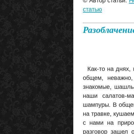
© Автор статьи:
H
статью
Разоблачени
Как-то на днях, 
общем, неважно,
знакомые, шашлыч
наши салатов-м
шампуры. В общем
на травке, кушае
с нами на приро
разговор зашел 