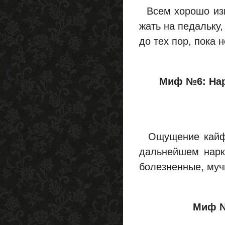
Всем хорошо изв
жать на педальку
до тех пор, пока 
Миф №6: Нар
Ощущение кайфа 
дальнейшем нарко
болезненные, муч
Миф №