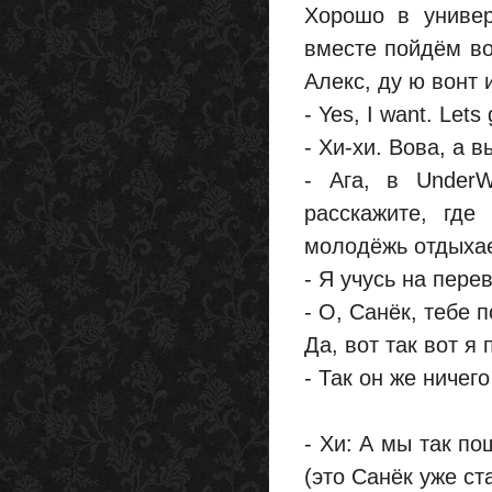
Хорошо в универ
вместе пойдём вон
Алекс, ду ю вонт 
- Yes, I want. Lets 
- Хи-хи. Вова, а 
- Ага, в UnderW
расскажите, где
молодёжь отдыхае
- Я учусь на пере
- О, Санёк, тебе 
Да, вот так вот я
- Так он же ничего
- Хи: А мы так п
(это Санёк уже ст