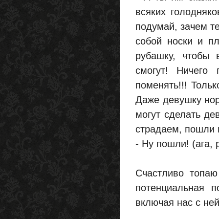
всяких голодняко
подумай, зачем те
собой носки и пл
рубашку, чтобы в
смогут! Ничего 
поменять!!! Тольк
Даже девушку но
могут сделать де
страдаем, пошли 
- Ну пошли! (ага, 
Счастливо топаю
потенциальная п
включая нас с ней