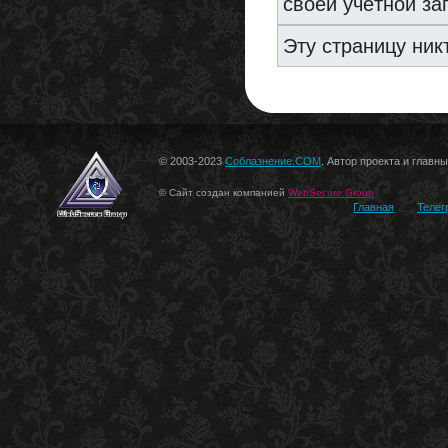
своей учётной за
Эту страницу ник
© 2003-2023
Соблазнение.COM
. Автор проекта и главн
© Сайт создан компанией
WebSecure Group
Главная
Телег