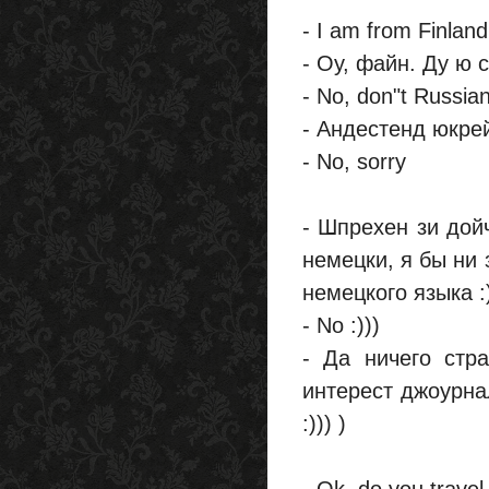
- I am from Finland
- Оу, файн. Ду ю 
- No, don"t Russian
- Андестенд юкре
- No, sorry
- Шпрехен зи дой
немецки, я бы ни 
немецкого языка :)
- No :)))
- Да ничего стр
интерест джоурнал
:))) )