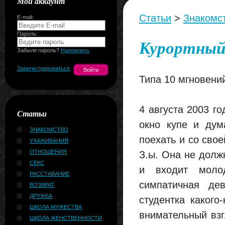
Мой аккаунт
Статьи
>
Знакомс
E-mail:
Пароль:
Курортный
Забыли пароль?
Напомнить
Зарегистрироваться
Типа 10 мгновений
4 августа 2003 г
Статьи
окно купе и ду
ЗНАКОМСТВО
поехать и со сво
УХАЖИВАНИЯ
ОТНОШЕНИЯ
З.ы. Она не должн
СЕКС
и входит молод
РАССТАВАНИЕ
симпатичная де
ВОЗВРАТ
ДРУЖБА
студентка какого
ШКОЛА МУЖЕСТВА
внимательный взг
ШКОЛА ЖЕНСТВЕННОСТИ