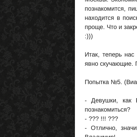
познакомится, пи
находится в поис
проще. Что и зак
:)))
Итак, теперь нас
явно скучающие. Г
Попытка №5. (Виаг
- Девушки, как
познакомиться?
- ??? !!! ???
- Отлично, знач