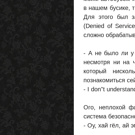
в нашем бусике, т
Для этого был з
(Denied of Servi
сложно обрабатыв
- А не было ли у
несмотря ни на 
который ниско
познакомиться се
- I don"t understan
Ого, неплохой фа
система безопасн
- Оу, хай гёл, ай