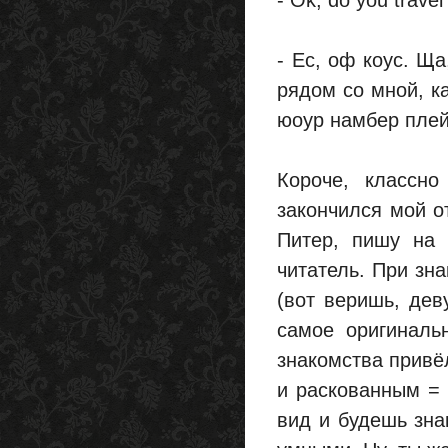
- Ok, do you trave
- Ес, оф коус. Щ
рядом со мной, ка
юоур намбер плейс
Короче, классно
закончился мой о
Питер, пишу на 
читатель. При зн
(вот веришь, дев
самое оригиналь
знакомства привё
и раскованным =
вид и будешь зн