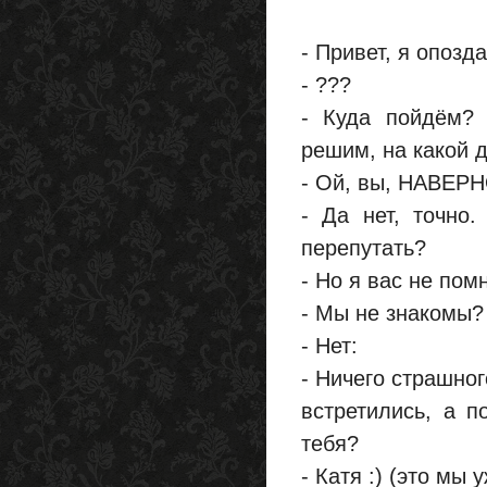
- Привет, я опозд
- ???
- Куда пойдём? 
решим, на какой 
- Ой, вы, НАВЕРН
- Да нет, точно
перепутать?
- Но я вас не пом
- Мы не знакомы?
- Нет:
- Ничего страшно
встретились, а 
тебя?
- Катя :) (это мы