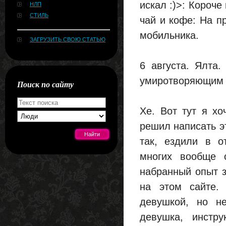
искал :)>: Короче
НЛП
СТИЛЬ
чай и кофе: На п
мобильника.
ЗАГРУЗИТЬ СВОЮ СТАТЬЮ
6 августа. Ялта
умиротворяющим 
Поиск по сайту
Хе. Вот тут я хо
решил написать эт
так, ездили в о
многих вообще 
[#news]
набранный опыт з
на этом сайте.
девушкой, но не
девушка, инстр