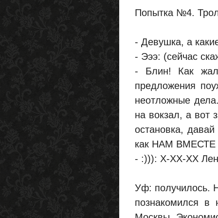
Попытка №4. Трол
- Девушка, а каки
- Эээ: (сейчас ска
- Блин! Как жал
предложения поу
неотложные дела.
на вокзал, а вот 
остановка, давай
как НАМ ВМЕСТЕ
- :))): Х-ХХ-ХХ Лен
Уф: получилось. Ну
познакомился в 
Москвы. Экономис