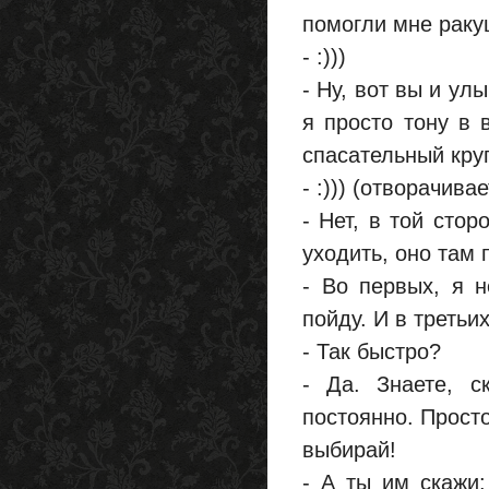
помогли мне ракуш
- :)))
- Ну, вот вы и ул
я просто тону в 
спасательный круг 
- :))) (отворачива
- Нет, в той сто
уходить, оно там 
- Во первых, я н
пойду. И в третьи
- Так быстро?
- Да. Знаете, с
постоянно. Прост
выбирай!
- А ты им скажи: