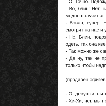
- О! Точно. Подож
- Во, блин: Нет, 
модно получится! 
- Вован, супер! 
смотрят на нас и
- Не. Блин, подо
одеть, так она кв
- Так можно же са
- Да ну, так не п
только чтобы над
(продавец офигева
- О, девушки, вы
- Хи-Хи, нет, мы п