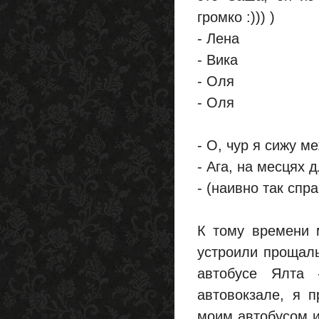
громко :))) )
- Лена
- Вика
- Оля
- Оля
- О, чур я сижу м
- Ага, на месцях 
- (наивно так спр
К тому времени 
устроили прощаль
автобусе Ялта
автовокзале, я 
моим автобусом и