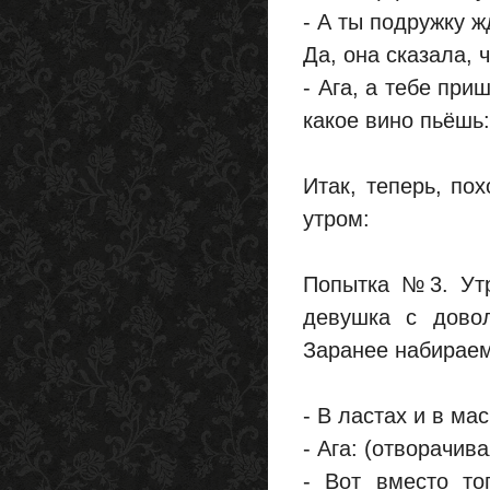
- А ты подружку 
Да, она сказала, 
- Ага, а тебе при
какое вино пьёшь
Итак, теперь, по
утром:
Попытка №3. Утр
девушка с дово
Заранее набираем
- В ластах и в ма
- Ага: (отворачива
- Вот вместо то