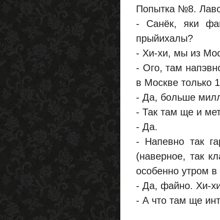
Попытка №8. Лаво
- Санёк, яки ф
прыйихалы?
- Хи-хи, мы из Мо
- Ого, там напэвн
в Москве только 1
- Да, больше милл
- Так там ще и ме
- Да.
- Напевно так га
(наверное, так кл
особенно утром в 
- Да, файно. Хи-хи
- А что там ще ин