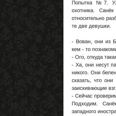
Попытка №7. Ул
охотника. Санё
относительно разб
те две девушки.
- Вован, они из 
кем - то познаком
- Ого, откуда так
- Ха, они несут п
никого. Они беле
сказать, что они
заискивающие взг
- Сейчас провери
Подходим. Санё
западного иностр