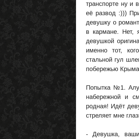
транспорте ну и 
её развод :))) Пр
девушку о романт
в кармане. Нет, 
девушкой оригина
именно тот, ког
стальной гул шлем
побережью Крыма
Попытка №1. Алуш
набережной и с
родная! Идёт дев
стреляет мне глаз
- Девушка, ваши