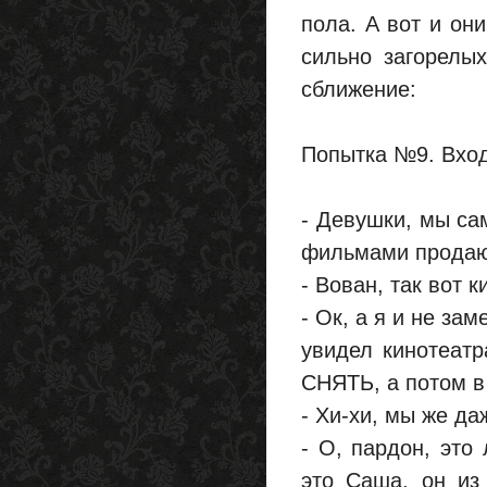
пола. А вот и они
сильно загорелы
сближение:
Попытка №9. Вход
- Девушки, мы са
фильмами прода
- Вован, так вот 
- Ок, а я и не за
увидел кинотеатр
СНЯТЬ, а потом в
- Хи-хи, мы же да
- О, пардон, это
это Саша, он из