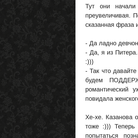
Тут они начали
преувеличивая. П
сказанная фраза 
- Да ладно девчон
- Да, я из Питера
:)))
- Так что давайт
будем ПОДДЕР
романтический у
повидала женского
Хе-хе. Казанова 
тоже :))) Тепер
попытаться позн