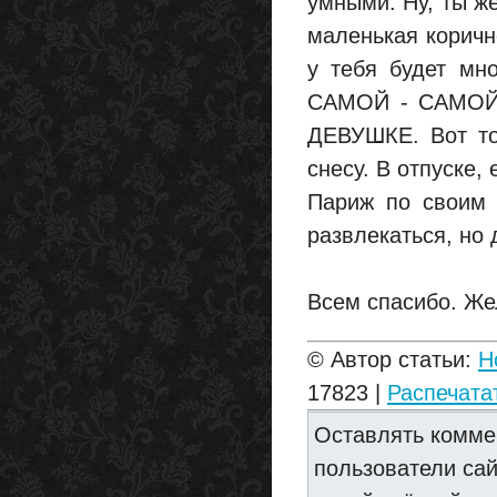
умными. Ну, ты ж
маленькая коричн
у тебя будет мн
САМОЙ - САМО
ДЕВУШКЕ. Вот то
снесу. В отпуске, 
Париж по своим 
развлекаться, но
Всем спасибо. Же
© Автор статьи:
H
17823 |
Распечата
Оставлять комме
пользователи са