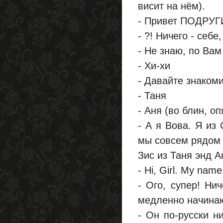
висит на нём).
- Привет ПОДРУГИ
- ?! Ничего - себе
- Не знаю, по Ва
- Хи-хи
- Давайте знаком
- Таня
- Аня (во блин, оп
- А я Вова. Я из 
мы совсем рядом :
Зис из Таня энд А
- Hi, Girl. My name
- Ого, супер! Ни
медленно начинаю 
- Он по-русски ни