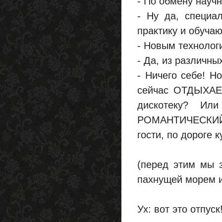
- По обмену науч
- Ну да, специа
практику и обуча
- Новым технолог
- Да, из различны
- Ничего себе! Н
сейчас ОТДЫХАЕМ
дискотеку? Ил
РОМАНТИЧЕСКИЙ у
гости, по дороге 
(перед этим мы 
пахнущей морем и
Ух: вот это отпуск