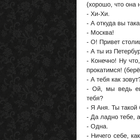
(хорошо, что она 
- Хи-Хи.
- А откуда вы та
- Москва!
- О! Привет столи
- А ты из Петербу
- Конечно! Ну что
прокатимся! (берё
- А тебя как зовут
- Ой, мы ведь 
тебя?
- Я Аня. Ты такой
- Да ладно тебе, 
- Одна.
- Ничего себе, к