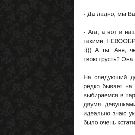
- Да ладно, мы Ва
- Ага, а вот и н
такими НЕВООБ
:))) А ты, Аня, 
твою грусть? Она 
На следующий де
редко бывает на 
выбираемся в пар
двумя девушками
идеально знаю ук
было очень кстати