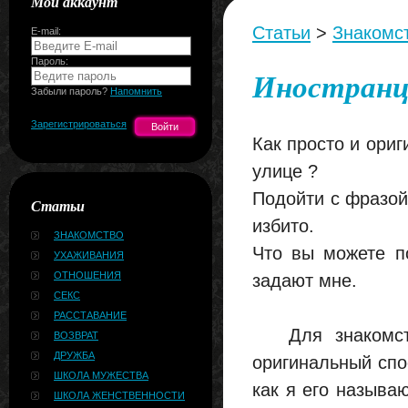
Мой аккаунт
Статьи
>
Знакомс
E-mail:
Пароль:
Иностранц
Забыли пароль?
Напомнить
Зарегистрироваться
Как просто и ори
улице ?
Подойти с фразой
Статьи
избито.
ЗНАКОМСТВО
Что вы можете по
УХАЖИВАНИЯ
ОТНОШЕНИЯ
задают мне.
СЕКС
РАССТАВАНИЕ
Для знакомства
ВОЗВРАТ
ДРУЖБА
оригинальный спо
ШКОЛА МУЖЕСТВА
как я его называ
ШКОЛА ЖЕНСТВЕННОСТИ