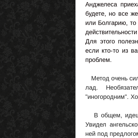
Анджелеса приеха
будете, но все ж
или Болгарию, то 
действительности
Для этого полезн
если кто-то из в
проблем.
Метод очень си
лад. Необязат
"иногородним". Хо
В общем, идешь 
Увидел ангельск
ней под предлогом