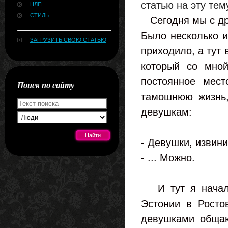
статью на эту тем
НЛП
СТИЛЬ
Сегодня мы с др
Было несколько и
ЗАГРУЗИТЬ СВОЮ СТАТЬЮ
приходило, а тут 
который со мно
постоянное мест
Поиск по сайту
тамошнюю жизнь,
девушкам:
- Девушки, извини
- ... Можно.
[#news]
И
тут я нача
Эстонии в Ростов
девушками общаю