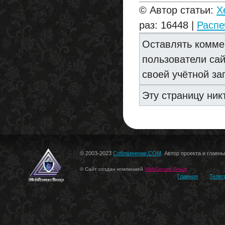
© Автор статьи:
X
раз: 16448 |
Распе
Оставлять комме
пользователи са
своей учётной за
Эту страницу ник
© 2003-2023
Соблазнение.COM
. Автор проекта и главн
© Сайт создан компанией
WebSecure Group
Главная
Телег