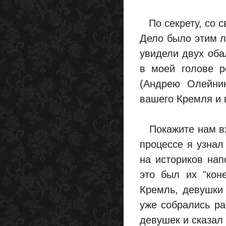
По секрету, со с
Дело было этим ле
увидели двух оба
в моей голове р
(Андрею Олейник
вашего Кремля и 
Покажите нам вхо
процессе я узнал 
на историков напо
это был их "кон
Кремль, девушки 
уже собрались рас
девушек и сказал