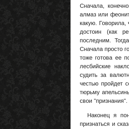
Сначала, конечно
алмаз или феонит
какую. Говорила, 
достоин (как р
последним. Тогд
Сначала просто го
тоже готова ее п
лесбийские накл
судить за валют
честью пройдет с
тюрьму апельсины
свои "признания".
Наконец я поня
признаться и ска