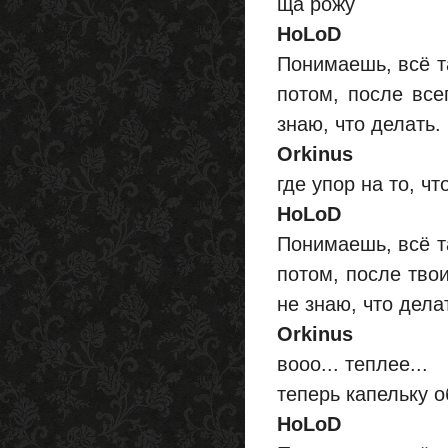
ща рожу
HoLoD
Понимаешь, всё т
потом, после все
знаю, что делать.
Orkinus
где упор на то, ч
HoLoD
Понимаешь, всё т
потом, после твои
не знаю, что дела
Orkinus
вооо... теплее...
теперь капельку 
HoLoD