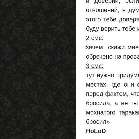
и доверии, есл
отношений, я дум
этого тебе доверя
буду верить тебе
2 смс:
зачем, скажи мне
обречено на пров
3 смс:
тут нужно придума
местах, где они 
перед фактом, что
бросила, а не ты
мохнатого тарака
бросил»
HoLoD