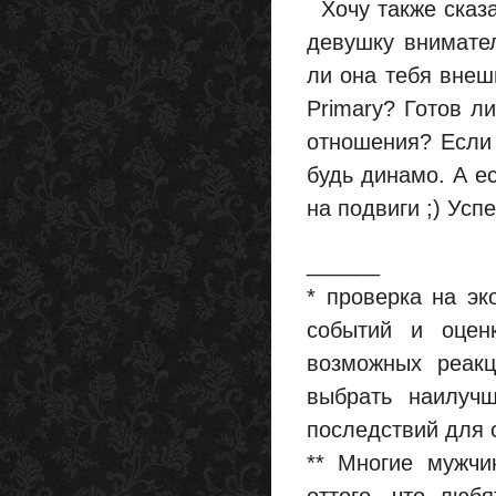
Хочу также сказа
девушку внимател
ли она тебя внешн
Primary? Готов л
отношения? Если 
будь динамо. А е
на подвиги ;) Усп
______
* проверка на эк
событий и оцен
возможных реакц
выбрать наилуч
последствий для 
** Многие мужчи