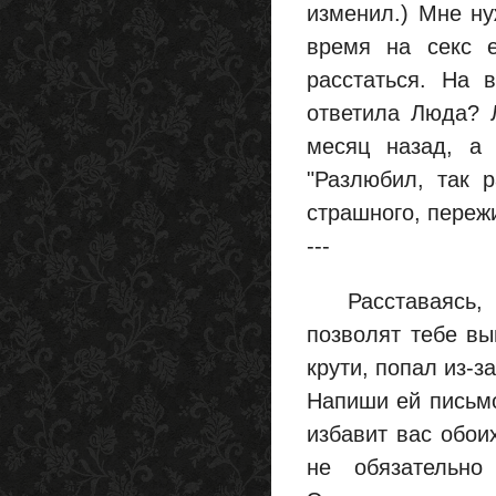
изменил.) Мне ну
время на секс е
расстаться. На 
ответила Люда? Л
месяц назад, а 
"Разлюбил, так 
страшного, пережи
---
Расставаясь, п
позволят тебе вы
крути, попал из-з
Напиши ей письмо
избавит вас обои
не обязательно