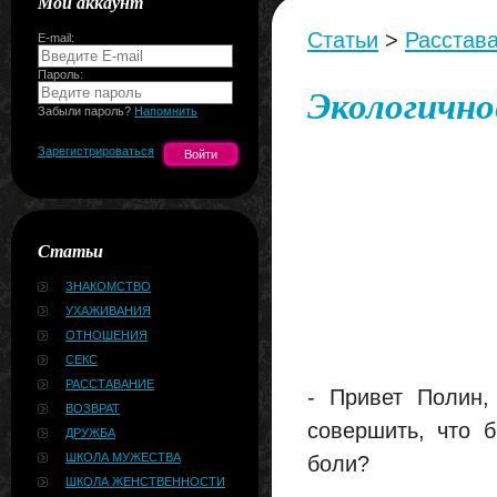
Мой аккаунт
Статьи
>
Расстав
E-mail:
Пароль:
Экологично
Забыли пароль?
Напомнить
Зарегистрироваться
Статьи
ЗНАКОМСТВО
УХАЖИВАНИЯ
ОТНОШЕНИЯ
СЕКС
РАССТАВАНИЕ
- Привет Полин, 
ВОЗВРАТ
совершить, что 
ДРУЖБА
ШКОЛА МУЖЕСТВА
боли?
ШКОЛА ЖЕНСТВЕННОСТИ