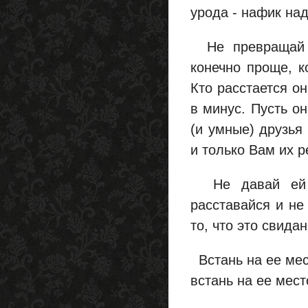
урода - нафик над
Не превращай з
конечно проще, к
Кто расстается он
в минус. Пусть о
(и умные) друзья
и только Вам их р
Не давай ей л
расставайся и не
то, что это свида
Встань на ее мест
встань на ее мест