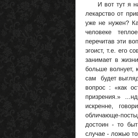
И вот тут я нач
лекарство от при
уже не нужен? Ка
человеке тепло
перечитав эти во
эгоист, т.е. его 
занимает в жизни
больше волнует, 
сам будет выгляд
вопрос : «как о
призрения.» ...
искренне, гово
обличающе-постыд
достоин - то бы
случае - ложью т