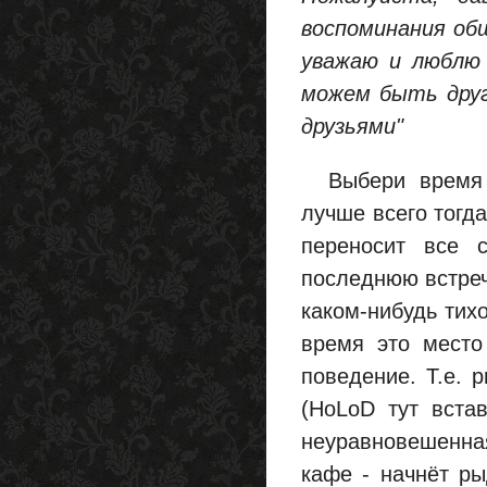
воспоминания общ
уважаю и люблю 
можем быть друг
друзьями"
Выбери время и 
лучше всего тогда
переносит все 
последнюю встреч
каком-нибудь тих
время это место
поведение. Т.е. 
(HoLoD тут встав
неуравновешенн
кафе - начнёт ры