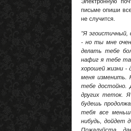
Электронную поч
письме опиши все
не случится.
"Я эгоистичный,
- но ты мне очен
делать тебе бол
нафиг я тебе та
хорошей жизни - 
меня изменить. 
тебе достойно. 
других теток. Я
будешь продолжа
тебя все меньше
нибудь, дойдет 
Пожалуйста, да