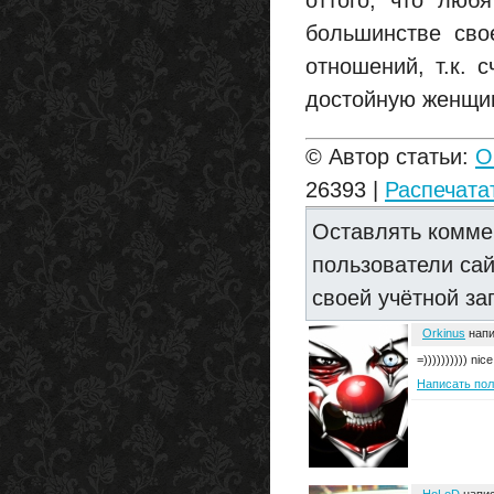
оттого, что люб
большинстве сво
отношений, т.к. 
достойную женщин
© Автор статьи:
O
26393 |
Распечата
Оставлять комме
пользователи са
своей учётной за
Orkinus
напи
=)))))))))) nice
Написать по