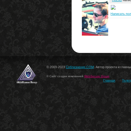
HoLoD
напис
Написать по
© 2003-2023
Соблазнение.COM
. Автор проекта и главн
© Сайт создан компанией
WebSecure Group
Главная
Телег