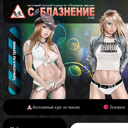
Бесплатный курс по пикапу
Телеграм
[#main] [#journal]