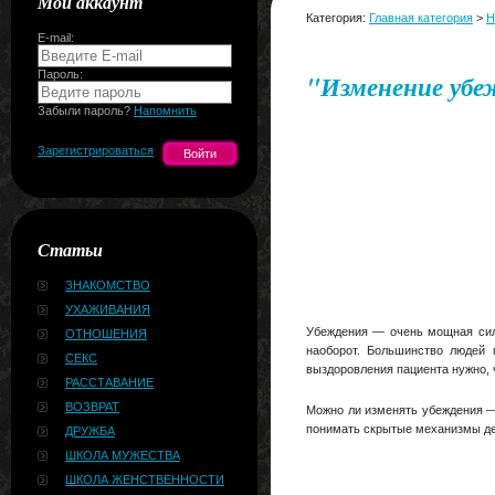
Мой аккаунт
Категория:
Главная категория
>
Н
E-mail:
Пароль:
"Изменение уб
Забыли пароль?
Напомнить
Зарегистрироваться
Статьи
ЗНАКОМСТВО
УХАЖИВАНИЯ
Убеждения — очень мощная сила,
ОТНОШЕНИЯ
наоборот. Большинство людей 
СЕКС
выздоровления пациента нужно, 
РАССТАВАНИЕ
ВОЗВРАТ
Можно ли изменять убеждения —
понимать скрытые механизмы дей
ДРУЖБА
ШКОЛА МУЖЕСТВА
ШКОЛА ЖЕНСТВЕННОСТИ