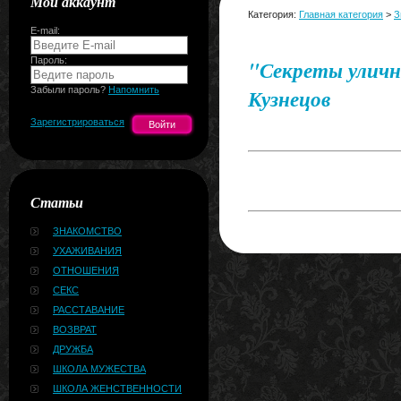
Мой аккаунт
Категория:
Главная категория
>
З
E-mail:
Пароль:
"Секреты уличн
Забыли пароль?
Напомнить
Кузнецов
Зарегистрироваться
Статьи
ЗНАКОМСТВО
УХАЖИВАНИЯ
ОТНОШЕНИЯ
СЕКС
РАССТАВАНИЕ
ВОЗВРАТ
ДРУЖБА
ШКОЛА МУЖЕСТВА
ШКОЛА ЖЕНСТВЕННОСТИ