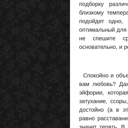
подборку разли
близкому темпера
подойдет одно,
оптимальный для 
не спешите ср
основательно, и 
Спокойно и объек
вам любовь? Даж
эйфории, котора
затухание, ссоры
достойно (а в э
равно расставани
значит терять. В