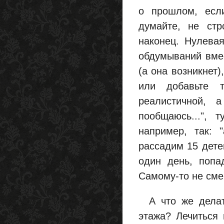
о прошлом, есл
думайте, не стр
наконец. Нулева
обдумываний вмес
(а она возникнет)
или добавьте т
реалистичной, 
пообщаюсь...", 
например, так: 
рассадим 15 дете
один день, попа
Самому-то не сме
А что же делать
этажа? Лечиться 