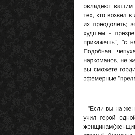
овладеют вашим 
тех, кто возвел 
их преодолеть; 
худшем - презре
прикажешь", "с н
Подобная чепуха
наркоманов, не ж
вы сможете горди
эфемерные "преле
"Если вы на женщ
учил герой одно
женщинам(женщине