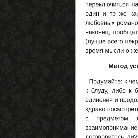
переключиться на
один и те же ка
любовных романов
наконец, пообщат
(лучше всего некр
время мысли о же
Метод ус
Подумайте: к чем
к блуду, либо к 
единения и продо
здраво посмотреть
с предметом л
взаимопониман
договоритесь ли