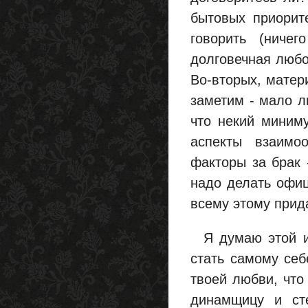
бытовых приорит
говорить (ничег
долговечная любо
Во-вторых, матер
заметим - мало л
что некий миним
аспекты взаимо
факторы за брак 
надо делать офиц
всему этому прида
Я думаю этой ин
стать самому себ
твоей любви, что
динамщицу и ст