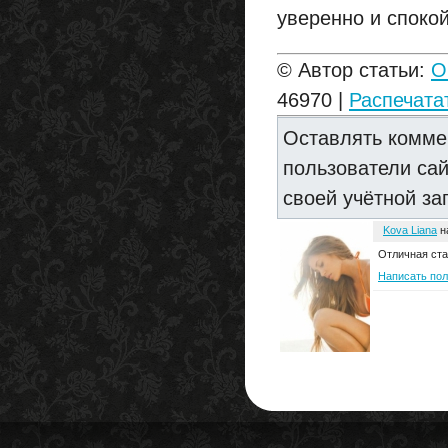
уверенно и спокой
© Автор статьи:
O
46970 |
Распечата
Оставлять комме
пользователи са
своей учётной за
Kova Liana
н
Отличная стат
Написать по