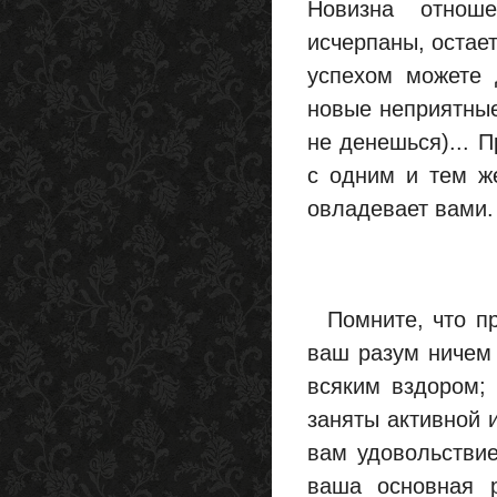
Новизна отнош
исчерпаны, остает
успехом можете 
новые неприятные 
не денешься)... П
с одним и тем же
овладевает вами.
Помните, что пра
ваш разум ничем 
всяким вздором; 
заняты активной 
вам удовольствие
ваша основная 