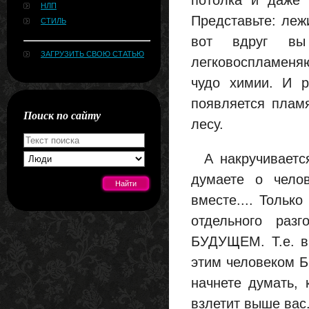
потолка и даже 
НЛП
Представьте: лежи
СТИЛЬ
вот вдруг вы 
ЗАГРУЗИТЬ СВОЮ СТАТЬЮ
легковоспламеня
чудо химии. И р
появляется плам
Поиск по сайту
лесу.
А накручивается
думаете о челов
вместе.... Тольк
отдельного раз
[#news]
БУДУЩЕМ. Т.е. в
этим человеком Б
начнете думать,
взлетит выше вас.