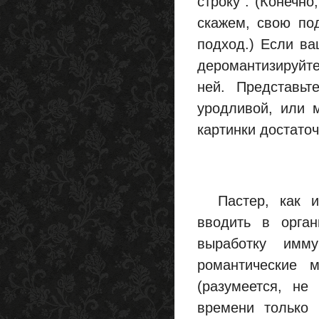
строку". (Конечно
скажем, свою по
подход.) Если ва
деромантизируйте
ней. Представьт
уродливой, или 
картинки достаточ
Пастер, как из
вводить в орга
выработку имм
романтические 
(разумеется, не
времени только 