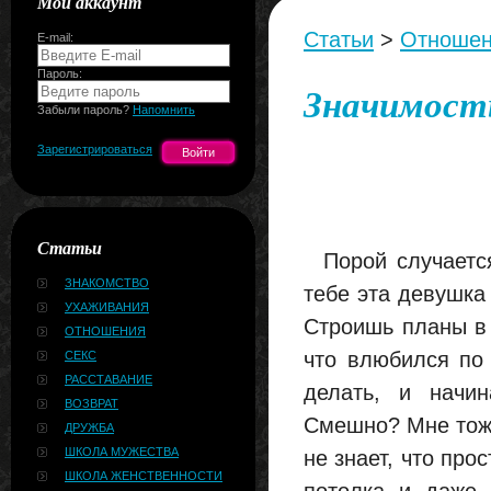
Мой аккаунт
Статьи
>
Отноше
E-mail:
Пароль:
Значимость
Забыли пароль?
Напомнить
Зарегистрироваться
Статьи
Порой случается
ЗНАКОМСТВО
тебе эта девушка
УХАЖИВАНИЯ
Строишь планы в 
ОТНОШЕНИЯ
что влюбился по 
СЕКС
РАССТАВАНИЕ
делать, и начин
ВОЗВРАТ
Смешно? Мне тоже
ДРУЖБА
ШКОЛА МУЖЕСТВА
не знает, что про
ШКОЛА ЖЕНСТВЕННОСТИ