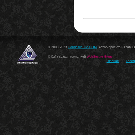
© 2003-2023
Соблазнение.COM
. Автор проекта и главн
© Сайт создан компанией
WebSecure Group
Главная
Телег