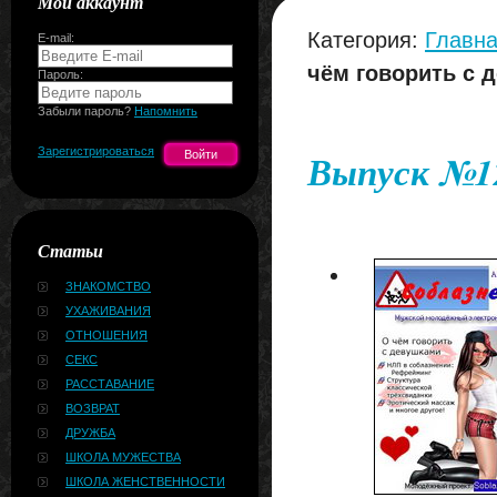
Мой аккаунт
Категория:
Главна
E-mail:
чём говорить с 
Пароль:
Забыли пароль?
Напомнить
Зарегистрироваться
Выпуск №12
Статьи
ЗНАКОМСТВО
УХАЖИВАНИЯ
ОТНОШЕНИЯ
СЕКС
РАССТАВАНИЕ
ВОЗВРАТ
ДРУЖБА
ШКОЛА МУЖЕСТВА
ШКОЛА ЖЕНСТВЕННОСТИ