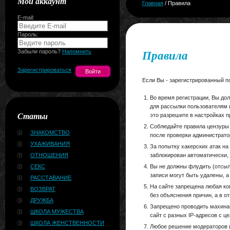
Мой аккаунт
Главная
/ Правила
E-mail:
Пароль:
Правила
Забыли пароль?
Напомнить
Зарегистрироваться
Если Вы - зарегистрированный п
Во время регистрации, Вы дол
для рассылки пользователям 
Статьи
это разрешите в настройках 
Соблюдайте правила цензуры (
ЗНАКОМСТВО
после проверки администрато
УХАЖИВАНИЯ
За попытку хакерских атак на
ОТНОШЕНИЯ
заблокирован автоматически,
СЕКС
Вы не должны флудить (отсыл
записи могут быть удалены, а
РАССТАВАНИЕ
На сайте запрещена любая ко
ВОЗВРАТ
без объяснения причин, а в 
ДРУЖБА
Запрещено проводить махинаци
ШКОЛА МУЖЕСТВА
сайт с разных IP-адресов с ц
ШКОЛА ЖЕНСТВЕННОСТИ
Любое решение модераторов и