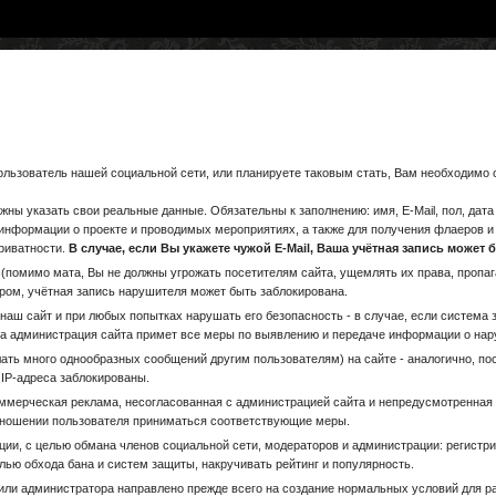
ользователь нашей социальной сети, или планируете таковым стать, Вам необходимо
жны указать свои реальные данные. Обязательны к заполнению: имя, E-Mail, пол, да
информации о проекте и проводимых мероприятиях, а также для получения флаеров и
приватности.
В случае, если Вы укажете чужой E-Mail, Ваша учётная запись може
помимо мата, Вы не должны угрожать посетителям сайта, ущемлять их права, пропаган
ром, учётная запись нарушителя может быть заблокирована.
 наш сайт и при любых попытках нарушать его безопасность - в случае, если система
 а администрация сайта примет все меры по выявлению и передаче информации о н
ать много однообразных сообщений другим пользователям) на сайте - аналогично, по
 IP-адреса заблокированы.
ммерческая реклама, несогласованная с администрацией сайта и непредусмотренная 
отношении пользователя приниматься соответствующие меры.
и, с целью обмана членов социальной сети, модераторов и администрации: регистрир
елью обхода бана и систем защиты, накручивать рейтинг и популярность.
ли администратора направлено прежде всего на создание нормальных условий для р