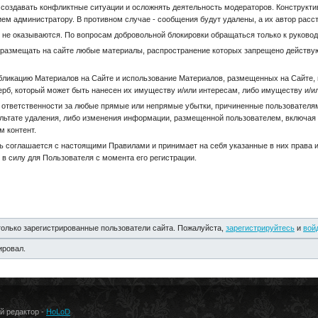
 создавать конфликтные ситуации и осложнять деятельность модераторов. Конструкти
м администратору. В противном случае - сообщения будут удалены, а их автор расст
в не оказываются. По вопросам добровольной блокировки обращаться только к руков
змещать на сайте любые материалы, распространение которых запрещено действую
ликацию Материалов на Сайте и использование Материалов, размещенных на Сайте, на
ерб, который может быть нанесен их имуществу и/или интересам, либо имуществу и/ил
т ответственности за любые прямые или непрямые убытки, причиненные пользователям
ультате удаления, либо изменения информации, размещенной пользователем, включая 
м контент.
ь соглашается с настоящими Правилами и принимает на себя указанные в них права 
в силу для Пользователя с момента его регистрации.
олько зарегистрированные пользователи сайта. Пожалуйста,
зарегистрируйтесь
и
вой
ировал.
ый редактор -
HoLoD