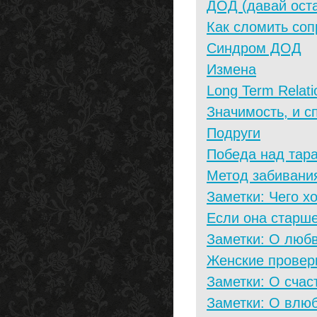
ДОД (давай оста
Как сломить со
Синдром ДОД
Измена
Long Term Relati
Значимость, и с
Подруги
Победа над тара
Метод забивани
Заметки: Чего 
Если она старше
Заметки: О люб
Женские провер
Заметки: О счас
Заметки: О влю