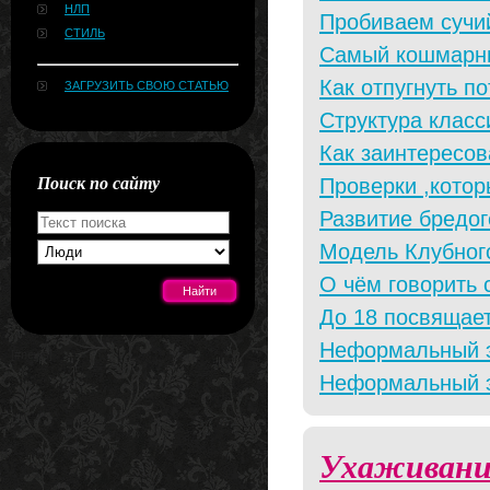
НЛП
Пробиваем сучи
СТИЛЬ
Самый кошмарны
Как отпугнуть п
ЗАГРУЗИТЬ СВОЮ СТАТЬЮ
Структура класс
Как заинтересов
Поиск по сайту
Проверки ,кото
Развитие бредог
Модель Клубног
О чём говорить
До 18 посвящае
Неформальный э
[#news]
Неформальный эк
Ухаживани