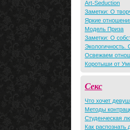
Art-Seduction
Заметки: О твор
Яркие отношени
Модель Приза
Заметки: О собс
Экологичность. 
Освежаем отно
Коротыши от Ум
Секс
Что хочет девуш
Методы контрац
Студенческая лю
Как распознать 