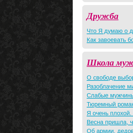
Дружба
Что Я думаю о 
Как завоевать б
Школа муж
О свободе выбо
Разоблачение ми
Слабые мужчины
Тюремный рома
Я очень плохой. 
Весна пришла, ч
Об армии, дедов