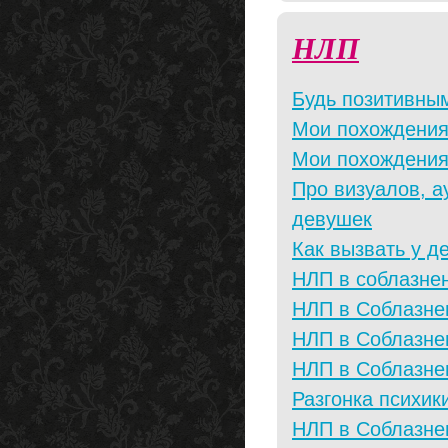
НЛП
Будь позитивны
Мои похождения
Мои похождения
Про визуалов, а
девушек
Как вызвать у д
НЛП в соблазне
НЛП в Соблазне
НЛП в Соблазне
НЛП в Соблазне
Разгонка психик
НЛП в Cоблазне