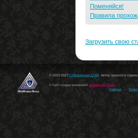
Поменяйся!
Правила прохож
Загрузить свою с
© 2003-2023
Соблазнение.COM
. Автор проекта и главн
© Сайт создан компанией
WebSecure Group
Главная
Телег