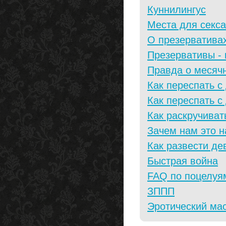
Куннилингус
Места для секса
О презерватива
Презервативы - 
Правда о месяч
Как переспать с
Как переспать с
Как раскручиват
Зачем нам это 
Как развести де
Быстрая война
FAQ по поцелуя
ЗППП
Эротический ма