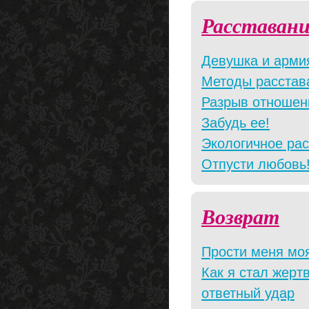
Расставани
Девушка и арми
Методы расстав
Разрыв отношен
Забудь ее!
Экологичное ра
Отпусти любовь
Возврат
Прости меня мо
Как я стал жерт
ответный удар