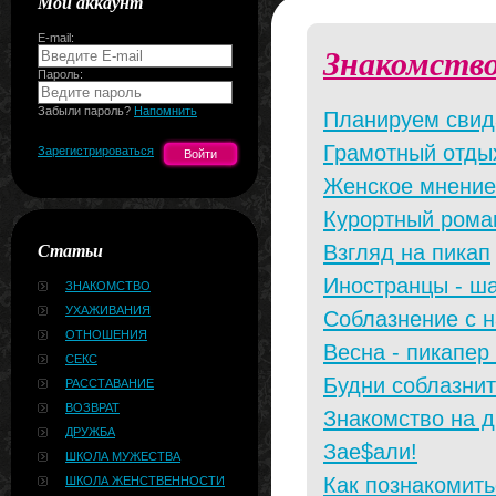
Мой аккаунт
E-mail:
Знакомств
Пароль:
Забыли пароль?
Напомнить
Планируем свид
Грамотный отдых
Зарегистрироваться
Женское мнение
Курортный рома
Статьи
Взгляд на пикап
Иностранцы - ш
ЗНАКОМСТВО
УХАЖИВАНИЯ
Соблазнение с 
ОТНОШЕНИЯ
Весна - пикапер
СЕКС
Будни соблазни
РАССТАВАНИЕ
ВОЗВРАТ
Знакомство на д
ДРУЖБА
Зае$али!
ШКОЛА МУЖЕСТВА
Как познакомить
ШКОЛА ЖЕНСТВЕННОСТИ