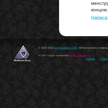
менстру
концом.
Написа
© 2003-2023
Соблазнение.COM
. Автор проекта и главн
© Сайт создан компанией
WebSecure Group
Главная
Телег