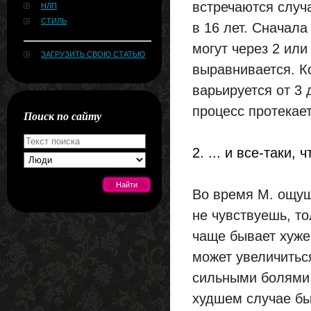
встречаются случа
НЛП
СТИЛЬ
в 16 лет. Сначала
могут через 2 или
ЗАГРУЗИТЬ СВОЮ СТАТЬЮ
выравнивается. К
варьируется от 3 
процесс протекает
Поиск по сайту
2. ... и все-таки,
Во время М. ощущ
не чувствуешь, т
[#news]
чаще бывает хуже
может увеличитьс
сильными болями 
худшем случае бы