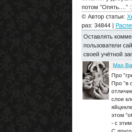
потом "Опять...." :
© Автор статьи:
X
раз: 34844 |
Распе
Оставлять комме
пользователи са
своей учётной за
Max Ba
Про "гр
Про "в 
отличие
слое кл
яйцекле
этом "о
- с эти
С друго