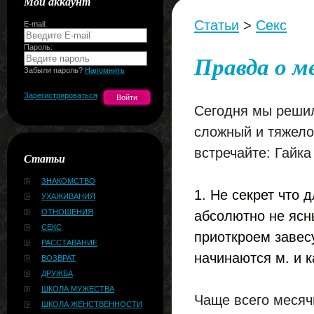
Мой аккаунт
Статьи
>
Секс
E-mail:
Пароль:
Правда о м
Забыли пароль?
Напомнить
Зарегистрироваться
Сегодня мы решил
сложный и тяжело
встречайте: Гайка
Статьи
ЗНАКОМСТВО
1. Не секрет что 
УХАЖИВАНИЯ
ОТНОШЕНИЯ
абсолютно не ясн
СЕКС
приоткроем завес
РАССТАВАНИЕ
начинаются м. и 
ВОЗВРАТ
ДРУЖБА
ШКОЛА МУЖЕСТВА
Чаще всего месячн
ШКОЛА ЖЕНСТВЕННОСТИ