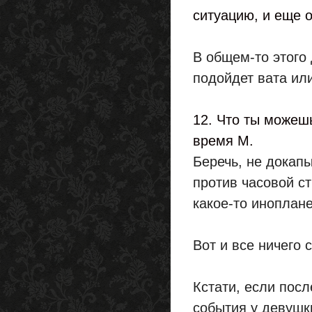
ситуацию, и еще 
В общем-то этого 
подойдет вата или
12. Что ты можеш
время М.
Беречь, не докап
против часовой ст
какое-то иноплан
Вот и все ничего 
Кстати, если посл
события у девушк