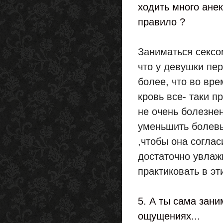
ходить много ане
правило ?
Заниматься сексо
что у девушки пе
более, что во вре
кровь все- таки п
не очень болезне
уменьшить болевы
,чтобы она соглас
достаточно увлажн
практиковать в эти
5. А ты сама зани
ощущениях...