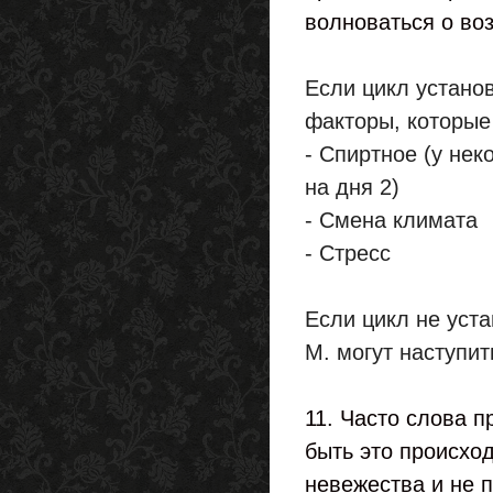
волноваться о во
Если цикл установ
факторы, которые
- Спиртное (у не
на дня 2)
- Смена климата
- Стресс
Если цикл не уста
М. могут наступить
11. Часто слова 
быть это происход
невежества и не 