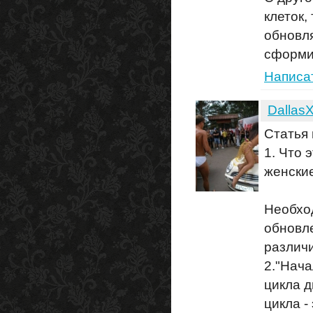
клеток,
обновля
сформир
Написа
Dallas
Статья
1. Что 
женски
Необхо
обновле
различи
2."Нача
цикла д
цикла -