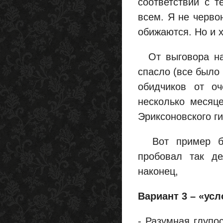
соответствии с т
всем. Я не черво
обижаются. Но и х
От выговора наш
спасло (все было 
обидчиков от оч
несколько месяц
Эриксоновского ги
Вот пример бое
пробовал так де
наконец,
Вариант 3 – «ус
- Разумная глупо