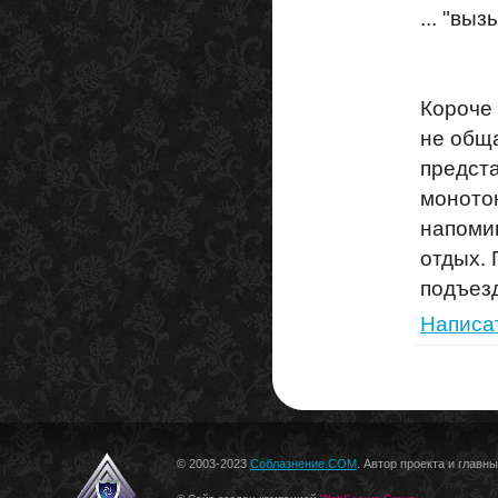
... "выз
Короче 
не обща
предста
монотон
напомин
отдых. 
подъез
Написа
© 2003-2023
Соблазнение.COM
. Автор проекта и главн