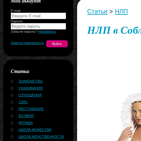
Мой аккаунт
Статьи
>
НЛП
E-mail:
Пароль:
НЛП в Собл
Забыли пароль?
Напомнить
Зарегистрироваться
Статьи
ЗНАКОМСТВО
УХАЖИВАНИЯ
ОТНОШЕНИЯ
СЕКС
РАССТАВАНИЕ
ВОЗВРАТ
ДРУЖБА
ШКОЛА МУЖЕСТВА
ШКОЛА ЖЕНСТВЕННОСТИ