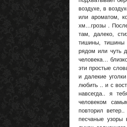
подхватывает бер
воздухе, в возду
или ароматом, к
хм…грозы . После
там, далеко, ст
тишины, тишины
рядом или чуть 
человека… близко
эти простые сло
и далекие уголки
любить .. и с во
навсегда.. я те
человеком самы
повторил ветер..
песчаные узоры в