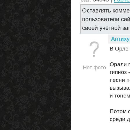
Оставлять комме
пользователи са
своей учётной за
Антиху
В Орле 
Орали п
гипноз 
песни 
вызывал
и тоном
Потом о
среди д