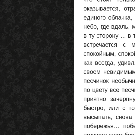
оказывается, отр
единого облачка,
небо, где вдаль, 
в ту сторону ... в
встречается с 
спокойным, спокой
как всегда, удив
своем невидимым 
песчинок необычн
по цвету все песч
приятно зачерпн
быстро, или с то
высыпать, снова 
побережья… побе