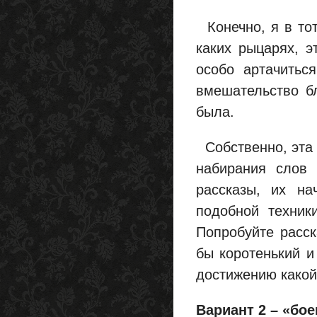
Конечно, я в тот
каких рыцарях, э
особо артачитьс
вмешательство бл
была.
Собственно, эта 
набирания слов 
рассказы, их на
подобной техник
Попробуйте расск
бы коротенький и
достижению какой
Вариант 2 – «бое