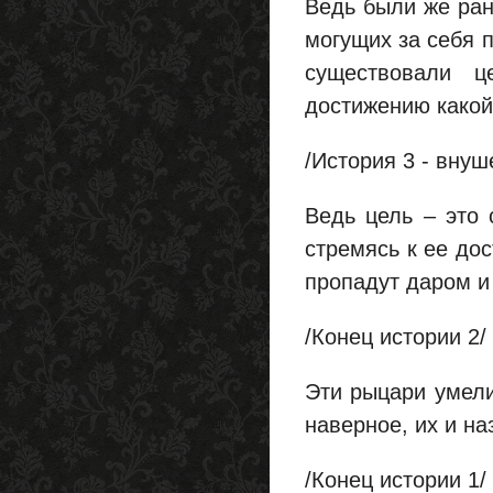
Ведь были же ран
могущих за себя 
существовали ц
достижению какой
/История 3 - внуш
Ведь цель – это 
стремясь к ее до
пропадут даром и 
/Конец истории 2/
Эти рыцари умели
наверное, их и н
/Конец истории 1/