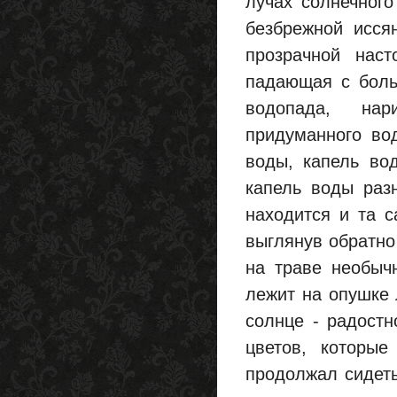
лучах солнечного
безбрежной исся
прозрачной наст
падающая с боль
водопада, нар
придуманного во
воды, капель во
капель воды разн
находится и та с
выглянув обратно 
на траве необычн
лежит на опушке
солнце - радостн
цветов, которы
продолжал сидеть