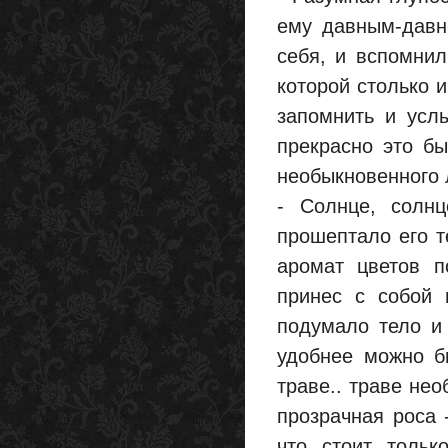
ему давным-давн
себя, и вспомни
которой столько 
запомнить и услы
прекрасно это бы
необыкновенного 
- Солнце, солнц
прошептало его т
аромат цветов п
принес с собой 
подумало тело и 
удобнее можно б
траве.. траве нео
прозрачная роса 
что стоит тольк