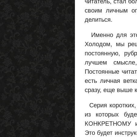
читатель, стал б
своим личным оп
делиться.
Именно для этог
Холодом, мы реш
постоянную, руб
лучшем смысле
Постоянные читат
есть личная ветк
сразу, еще выше 
Серия коротких, 
из которых буд
КОНКРЕТНОМУ и 
Это будет инстру