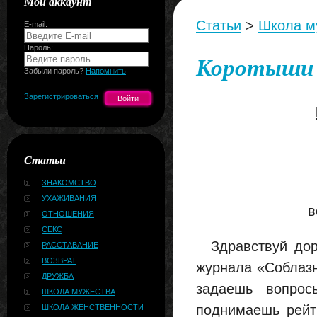
Мой аккаунт
Статьи
>
Школа м
E-mail:
Пароль:
Коротыши 
Забыли пароль?
Напомнить
Зарегистрироваться
Статьи
ЗНАКОМСТВО
УХАЖИВАНИЯ
в
ОТНОШЕНИЯ
СЕКС
Здравствуй доро
РАССТАВАНИЕ
ВОЗВРАТ
журнала «Соблаз
ДРУЖБА
задаешь вопрос
ШКОЛА МУЖЕСТВА
поднимаешь рейт
ШКОЛА ЖЕНСТВЕННОСТИ