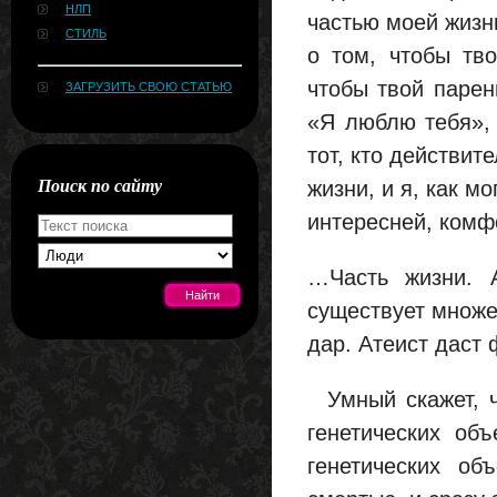
НЛП
частью моей жизни
СТИЛЬ
о том, чтобы тв
чтобы твой паре
ЗАГРУЗИТЬ СВОЮ СТАТЬЮ
«Я люблю тебя», 
тот, кто действит
Поиск по сайту
жизни, и я, как м
интересней, комф
…Часть жизни. 
существует множес
дар. Атеист даст 
[#news]
Умный скажет, ч
генетических об
генетических об