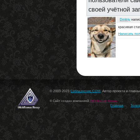
пользователи са
своей учётной за
Dmitriy
напис
красивая стат
Написать по
© 2003-2023
Соблазнение.COM
. Автор проекта и главн
© Сайт создан компанией
WebSecure Group
Главная
Телег