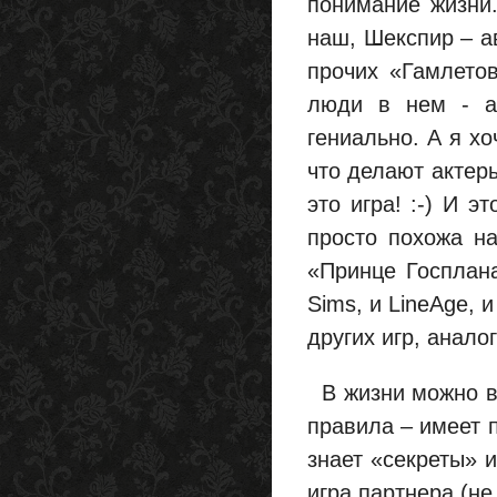
понимание жизни.
наш, Шекспир – а
прочих «Гамлетов
люди в нем - а
гениально. А я хо
что делают актеры
это игра! :-) И э
просто похожа на
«Принце Госплана
Sims, и LineAge, 
других игр, анало
В жизни можно вы
правила – имеет п
знает «секреты» 
игра партнера (не