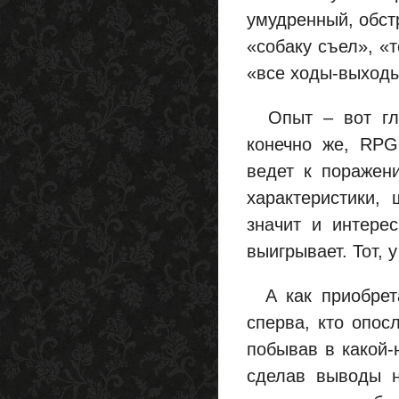
умудренный, обс
«собаку съел», «
«все ходы-выходы
Опыт – вот глав
конечно же, RPG
ведет к поражен
характеристики,
значит и интерес
выигрывает. Тот, у
А как приобрета
сперва, кто опо
побывав в какой-
сделав выводы н