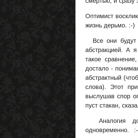
смертью, и сразу 
Оптимист воскликн
жизнь дерьмо. :-)
Все они будут п
абстракцией. А я
такое сравнение,
достало - понима
абстрактный (что
слова). Этот пр
выслушав спор оп
пуст стакан, сказ
Аналогия долж
одновременно. :