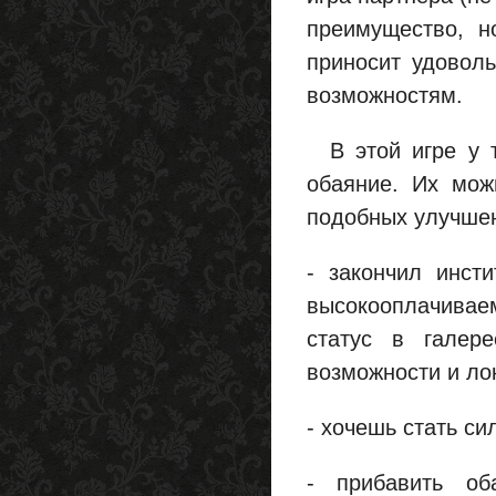
преимущество, н
приносит удоволь
возможностям.
В этой игре у те
обаяние. Их мож
подобных улучшен
- закончил инст
высокооплачиваем
статус в галер
возможности и лок
- хочешь стать си
- прибавить об