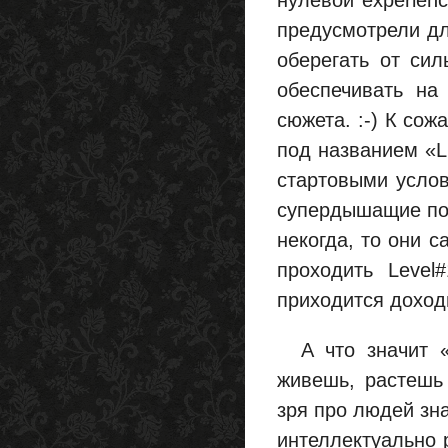
нулевой experien
предусмотрели дл
оберегать от сил
обеспечивать на
сюжета. :-) К сож
под названием «L
стартовыми услов
супердышащие под
некогда, то они 
проходить Level
приходится доходи
А что значит «
живешь, растешь 
зря про людей зн
интеллектуально 