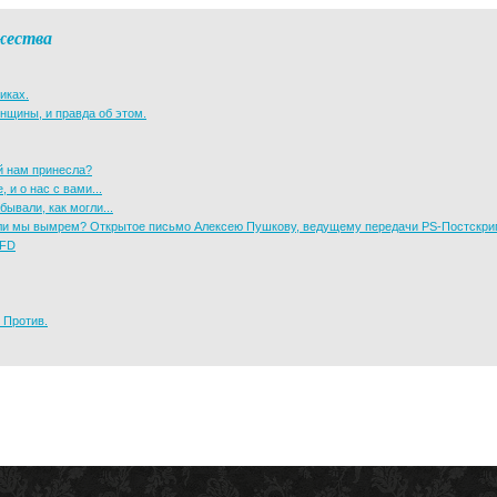
жества
иках.
щины, и правда об этом.
й нам принесла?
 и о нас с вами...
бывали, как могли...
 или мы вымрем? Открытое письмо Алексею Пушкову, ведущему передачи PS-Постскри
BFD
 Против.