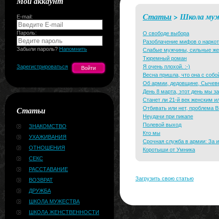
Мой аккаунт
Статьи
> Школа му
E-mail:
Пароль:
О свободе выбора
Разоблачение мифов о наркот
Забыли пароль?
Напомнить
Слабые мужчины, сильные жен
Тюремный роман
Зарегистрироваться
Я очень плохой. :-)
Весна пришла, что она с собо
Об армии, дедовщине, Сычеве,
День 8 марта, этот день мы за
Станет ли 21-й век женским
Статьи
Отбивать или нет, проблема 
Неудачи при пикапе
Полевой выход
ЗНАКОМСТВО
Кто мы
УХАЖИВАНИЯ
Срочная служба в армии: За и
ОТНОШЕНИЯ
Коротыши от Умника
СЕКС
РАССТАВАНИЕ
Загрузить свою статью
ВОЗВРАТ
ДРУЖБА
ШКОЛА МУЖЕСТВА
ШКОЛА ЖЕНСТВЕННОСТИ