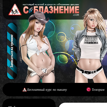
Бесплатный курс по пикапу
Телеграм
[#main] [#journal]