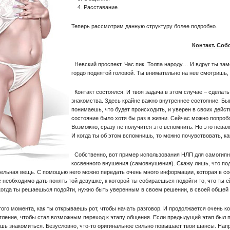
4. Расставание.
Теперь рассмотрим данную структуру более подробно.
Контакт. Соб
Невский проспект. Час пик. Толпа народу… И вдруг ты зам
гордо поднятой головой. Ты внимательно на нее смотришь, 
Контакт состоялся. И твоя задача в этом случае – сдела
знакомства. Здесь крайне важно внутреннее состояние. Быв
понимаешь, что будет происходить, и уверен в своих действ
состояние было хотя бы раз в жизни. Сейчас можно попробо
Возможно, сразу не получится это вспомнить. Но это нева
И когда ты об этом вспомнишь, то можно почувствовать, ка
Собственно, вот пример использования НЛП для самогипноз
косвенного внушения (самовнушения). Скажу лишь, что под
ельная вещь. С помощью него можно передать очень много информации, которая в сост
необходимо дать понять той девушке, к которой ты собираешься подойти то, что ты ей
 когда ты решаешься подойти, нужно быть уверенным в своем решении, в своей общей 
ого момента, как ты открываешь рот, чтобы начать разговор. И продолжается очень к
тление, чтобы стал возможным переход к этапу общения. Если предыдущий этап был пр
шь знакомиться. Безусловно, что-то оригинальное сильно повышает твои шансы. Напр