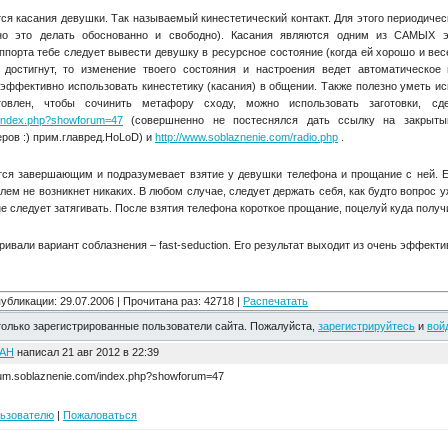
я касания девушки. Так называемый кинестетический контакт. Для этого периодиче
ьно это делать обоснованно и свободно). Касания являются одним из САМЫХ 
ппорта тебе следует вывести девушку в ресурсное состояние (когда ей хорошо и вес
 достигнут, то изменение твоего состояния и настроения ведет автоматическое
 эффективно использовать кинестетику (касания) в общении. Также полезно уметь и
овлен, чтобы сочинить метафору сходу, можно использовать заготовки, с
m/index.php?showforum=47
(совершненно не постеснялся дать ссылку на закрыты
еров :) прим.главред.HoLoD) и
http://www.soblaznenie.com/radio.php
.
тся завершающим и подразумевает взятие у девушки телефона и прощание с ней. 
лем не возникнет никаких. В любом случае, следует держать себя, как будто вопрос 
не следует затягивать. После взятия телефона короткое прощание, поцелуй куда получи
ивали вариант соблазнения – fast-seduction. Его результат выходит из очень эффект
публикации: 29.07.2006 | Прочитана раз: 42718 |
Распечатать
олько зарегистрированные пользователи сайта. Пожалуйста,
зарегистрируйтесь
и
вой
АН
написал 21 авг 2012 в 22:39
rum.soblaznenie.com/index.php?showforum=47
льзователю
|
Пожаловаться