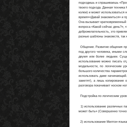
подходишь и спрашиваешь «Прост
твоего подхода. Данная техника
колеи) и может использоваться 
время»«Давай знакомиться» и пр.
Она вызывает кратковременный т
вопроса «Какой сейчас день?», «
доброжелательность, это привлек
разные шаблоны знакомств, так 
Общение. Развитие общения прои
под другого человека, иными с
двумя или более людьми. Сущес
использование можно писать от
модальности, по логическим ур
большого количества параметро
использовать даже начинающий.
заметят), а лишь копирование 
разговора покачивает носком но
Подстройка по логическим уровн
1) использование различных пат
может быть» (Совершенно точно
2) использование Милтон-языка 