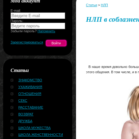
Мой аккаунт
Статьи
>
НЛП
E-mail:
НЛП в соблазне
Пароль:
Забыли пароль?
Напомнить
Зарегистрироваться
В наше время довольно большое
Статьи
этого общения. В том числе, и в
ЗНАКОМСТВО
УХАЖИВАНИЯ
ОТНОШЕНИЯ
СЕКС
РАССТАВАНИЕ
ВОЗВРАТ
ДРУЖБА
ШКОЛА МУЖЕСТВА
ШКОЛА ЖЕНСТВЕННОСТИ