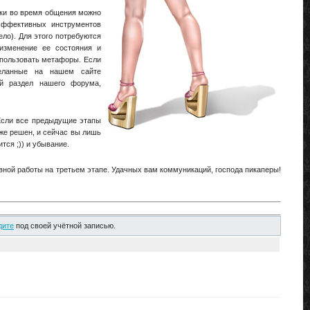
ски во время общения можно
эффективных инструментов
ело). Для этого потребуются
 изменение ее состояния и
спользовать метафоры. Если
деланные на нашем сайте
й раздел нашего форума,
Если все предыдущие этапы
уже решен, и сейчас вы лишь
тся ;)) и убывание.
ивной работы на третьем этапе. Удачных вам коммуникаций, господа пикаперы!
дите
под своей учётной записью.