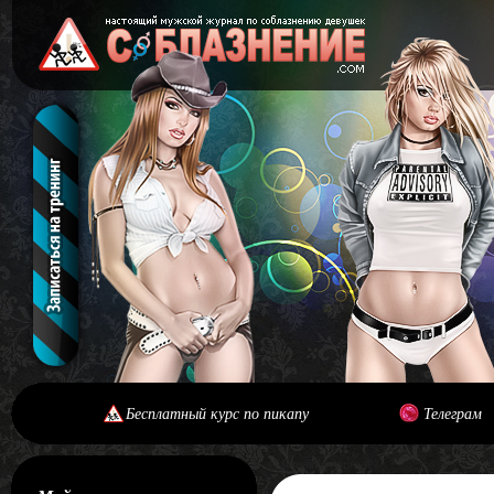
Бесплатный курс по пикапу
Телеграм
[#main] [#journal]