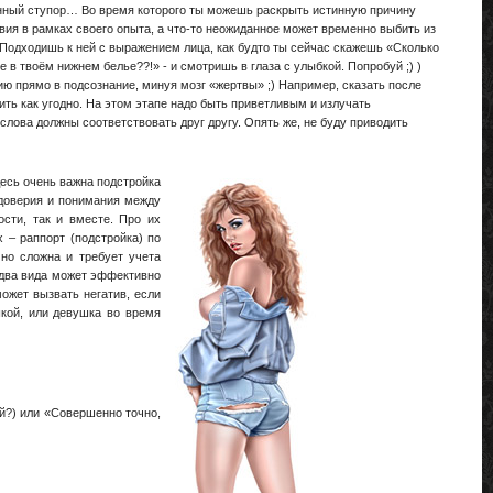
енный ступор… Во время которого ты можешь раскрыть истинную причину
вия в рамках своего опыта, а что-то неожиданное может временно выбить из
 Подходишь к ней с выражением лица, как будто ты сейчас скажешь «Сколько
 в твоём нижнем белье??!» - и смотришь в глаза с улыбкой. Попробуй ;) )
ю прямо в подсознание, минуя мозг «жертвы» ;) Например, сказать после
жить как угодно. На этом этапе надо быть приветливым и излучать
 слова должны соответствовать друг другу. Опять же, не буду приводить
есь очень важна подстройка
 доверия и понимания между
сти, так и вместе. Про их
 – раппорт (подстройка) по
чно сложна и требует учета
 два вида может эффективно
ожет вызвать негатив, если
шкой, или девушка во время
ой?) или «Совершенно точно,