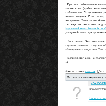
При подстройке важным являетс
касаться ее (крайне желател
соблазнителя. По достижении ра
навыки ведения. Если раппорт
настроения. Это позволит более
ты еще не настолько подгот
http://www.forum.soblaznenie.co
доступный только для про-пикап
Расставание. Этот этап являе
сделаны грамотно, то здесь проб
обговариваете его детали. Этап 
В данной статье мы не рассматр
=)
© Автор статьи:
святозар
| Дата 
Оставлять комментарии могут т
ИВАНОВ ИВ
http://www.fo
Написать по