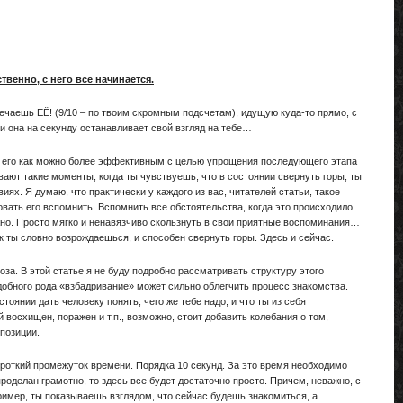
ственно, с него все начинается.
ечаешь ЕЁ! (9/10 – по твоим скромным подсчетам), идущую куда-то прямо, с
и она на секунду останавливает свой взгляд на тебе…
ть его как можно более эффективным с целью упрощения последующего этапа
ают такие моменты, когда ты чувствуешь, что в состоянии свернуть горы, ты
иях. Я думаю, что практически у каждого из вас, читателей статьи, такое
вать его вспомнить. Вспомнить все обстоятельства, когда это происходило.
жно. Просто мягко и ненавязчиво скользнуть в свои приятные воспоминания…
к ты словно возрождаешься, и способен свернуть горы. Здесь и сейчас.
а. В этой статье я не буду подробно рассматривать структуру этого
обного рода «взбадривание» может сильно облегчить процесс знакомства.
оянии дать человеку понять, чего же тебе надо, и что ты из себя
 восхищен, поражен и т.п., возможно, стоит добавить колебания о том,
позиции.
ороткий промежуток времени. Порядка 10 секунд. За это время необходимо
оделан грамотно, то здесь все будет достаточно просто. Причем, неважно, с
имер, ты показываешь взглядом, что сейчас будешь знакомиться, а