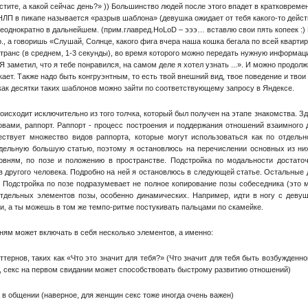
ите, а какой сейчас день?» )) Большинство людей после этого впадет в кратковрем
 НЛП в пикапе называется «разрыв шаблона» (девушка ожидает от тебя какого-то дейст
неоднократно в дальнейшем. (прим.главред.HoLoD – эээ… вставлю свои пять копеек :)
, а говоришь «Слушай, Солнце, какого фига вчера наша кошка бегала по всей квартире
ранс (в среднем, 1-3 секунды), во время которого можно передать нужную информаци
Я заметил, что я тебе понравился, на самом деле я хотел узнать ...». И можно продол
ает. Также надо быть конгруэнтным, то есть твой внешний вид, твое поведение и твои
как десятки таких шаблонов можно зайти по соответствующему запросу в Яндексе.
сходит исключительно из того толчка, который был получен на этапе знакомства. Зд
ловами, раппорт. Раппорт - процесс построения и поддержания отношений взаимного
твует множество видов раппорта, которые могут использоваться как по отдельно
дельную большую статью, поэтому я остановлюсь на перечислении основных из них
овням, по позе и положению в пространстве. Подстройка по модальности достато
в другого человека. Подробно на ней я остановлюсь в следующей статье. Остальные
 Подстройка по позе подразумевает не полное копирование позы собеседника (это м
отдельных элементов позы, особенно динамических. Например, идти в ногу с деву
ги, а ты можешь в том же темпо-ритме постукивать пальцами по скамейке.
ям может включать в себя несколько элементов, а именно:
тернов, таких как «Что это значит для тебя?» (Что значит для тебя быть возбужденн
, секс на первом свидании может способствовать быстрому развитию отношений)
в общении (наверное, для женщин секс тоже иногда очень важен)