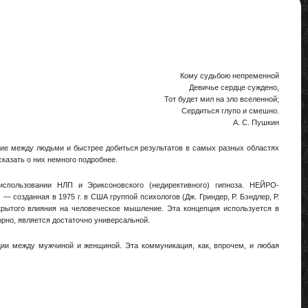
Кому судьбою непременной
Девичье сердце суждено,
Тот будет мил на зло вселенной;
Сердиться глупо и смешно.
А. С. Пушкин
ие между людьми и быстрее добиться результатов в самых разных областях
сказать о них немного подробнее.
ользовании НЛП и Эриксоновского (недирективного) гипноза. НЕЙРО-
анная в 1975 г. в США группой психологов (Дж. Гриндер, Р. Бэндлер, Р.
скрытого влияния на человеческое мышление. Эта концепция используется в
рно, является достаточно универсальной.
ии между мужчиной и женщиной. Эта коммуникация, как, впрочем, и любая