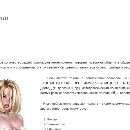
нии
 количество людей используют некие приемы, которые позволяют облегчить общен
 пикапе или соблазнении. В этой статье я бы хотел остановиться на этих приемах и рас
Большинство техник в соблазнении основаны на исп
ЛИНГВИСТИЧЕСКОЕ ПРОГРАММИРОВАНИЕ (НЛП — NLP) — созд
Дилтс, Дж. Делозье и др.) методологическая концепция 
самых разных областях человеческих отношений, и, бесспо
Итак, соблазнение девушки является видом коммуникац
другая, имеет свою структуру:
1. Контакт.
2. Знакомство.
3. Общение.