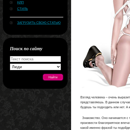
НЛП
СТИЛЬ
ЗАГРУЗИТЬ СВОЮ СТАТЬЮ
Поиск по сайту
[#news]
Взгляд человека – очень выразит
представляешь. В данном случае 
будешь ты подходить или нет. А
Знакомство. Оно начинается с т
произвести благоприятное впеча
какой именно фразой ты подойде