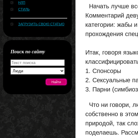
НЛП
Начать лучше все
СТИЛЬ
Комментарий девуш
категории: жабы и
ЗАГРУЗИТЬ СВОЮ СТАТЬЮ
прохождения спец
Поиск по сайту
Итак, говоря язы
классифицировать
1. Спонсоры
2. Сексуальные п
3. Парни (симбиоз
[#news]
Что ни говори, лю
собственно в этом
природой, так сло
поделаешь. Рассм