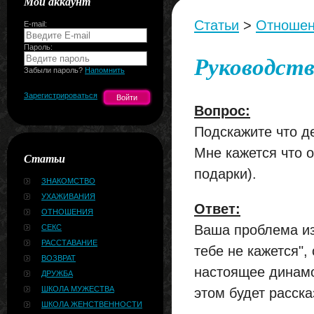
Мой аккаунт
Статьи
>
Отноше
E-mail:
Пароль:
Руководств
Забыли пароль?
Напомнить
Зарегистрироваться
Вопрос:
Подскажите что д
Мне кажется что о
Статьи
подарки).
ЗНАКОМСТВО
УХАЖИВАНИЯ
Ответ:
ОТНОШЕНИЯ
Ваша проблема изв
СЕКС
РАССТАВАНИЕ
тебе не кажется",
ВОЗВРАТ
настоящее динамо
ДРУЖБА
ШКОЛА МУЖЕСТВА
этом будет расска
ШКОЛА ЖЕНСТВЕННОСТИ