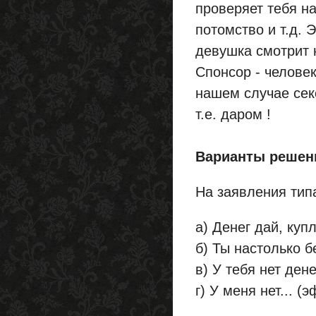
проверяет тебя н
потомство и т.д. 
девушка смотрит 
Спонсор - человек
нашем случае секс
т.е. даром !
Варианты решен
На заявления типа
а) Денег дай, куп
б) Ты настолько б
в) У тебя нет ден
г) У меня нет... 