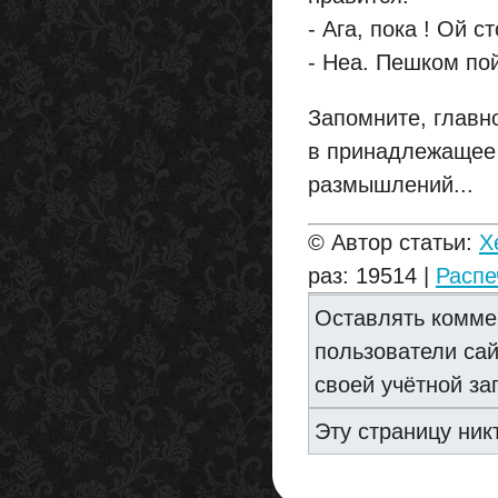
- Ага, пока ! Ой с
- Неа. Пешком пой
Запомните, главн
в принадлежащее 
размышлений...
© Автор статьи:
X
раз: 19514 |
Распе
Оставлять комме
пользователи са
своей учётной за
Эту страницу ник