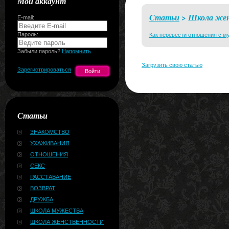
Мой аккаунт
Статьи
> Школа же
E-mail:
Пароль:
Как перевести отношения с
Забыли пароль?
Напомнить
Загрузить свою статью
Зарегистрироваться
Статьи
ЗНАКОМСТВО
УХАЖИВАНИЯ
ОТНОШЕНИЯ
СЕКС
РАССТАВАНИЕ
ВОЗВРАТ
ДРУЖБА
ШКОЛА МУЖЕСТВА
ШКОЛА ЖЕНСТВЕННОСТИ