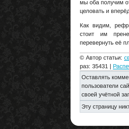
мы оба получим о
целовать и вперё
Как видим, рефр
стоит им прене
перевернуть её п
© Автор статьи:
с
раз: 35431 |
Распе
Оставлять комме
пользователи са
своей учётной за
Эту страницу ник