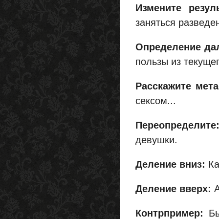
Измените резуль
заняться разведен
Определение да
пользы из текуще
Расскажите мет
сексом...
Переопределите
девушки.
Деление вниз:
Ка
Деление вверх:
Контрпример:
Бы