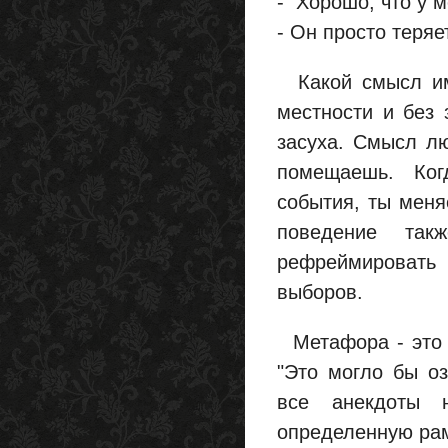
- Хорошо, что у 
- Он просто теря
Какой смысл име
местности и без 
засуха. Смысл лю
помещаешь. Ког
события, ты меня
поведение так
рефреймировать
выборов.
Метафора - это с
"Это могло бы оз
все анекдоты 
определенную рам