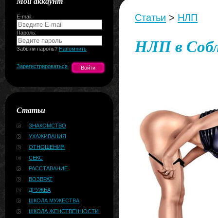
Мой аккаунт
Статьи
>
НЛП
E-mail:
Пароль:
НЛП в Собл
Забыли пароль?
Напомнить
Зарегистрироваться
Статьи
ЗНАКОМСТВО
УХАЖИВАНИЯ
ОТНОШЕНИЯ
СЕКС
РАССТАВАНИЕ
ВОЗВРАТ
ДРУЖБА
ШКОЛА МУЖЕСТВА
ШКОЛА ЖЕНСТВЕННОСТИ