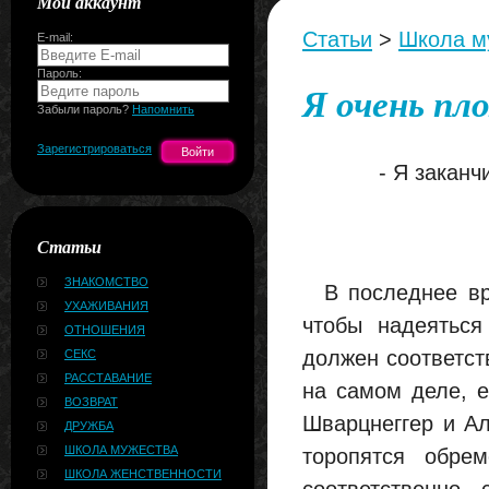
Мой аккаунт
Статьи
>
Школа м
E-mail:
Пароль:
Я очень пло
Забыли пароль?
Напомнить
Зарегистрироваться
- Я заканч
Статьи
ЗНАКОМСТВО
В последнее вре
УХАЖИВАНИЯ
чтобы надеяться
ОТНОШЕНИЯ
должен соответст
СЕКС
РАССТАВАНИЕ
на самом деле, 
ВОЗВРАТ
Шварцнеггер и А
ДРУЖБА
ШКОЛА МУЖЕСТВА
торопятся обре
ШКОЛА ЖЕНСТВЕННОСТИ