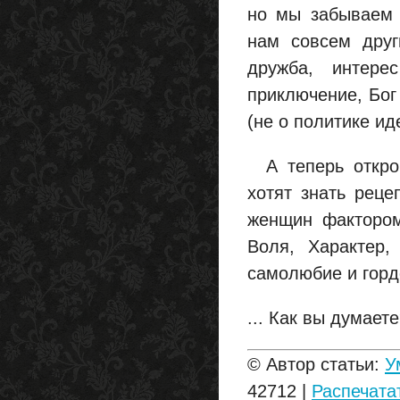
но мы забываем 
нам совсем друг
дружба, интере
приключение, Бог
(не о политике иде
А теперь открою
хотят знать рец
женщин фактором
Воля, Характер,
самолюбие и горд
... Как вы думает
© Автор статьи:
У
42712 |
Распечата