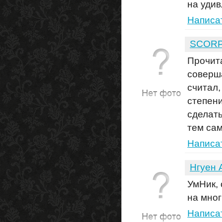
на уди
Написа
SCORP
Прочита
соверша
считал,
степени
сделать
тем са
Написа
Нгуен 
УмНик, 
на мног
Написа