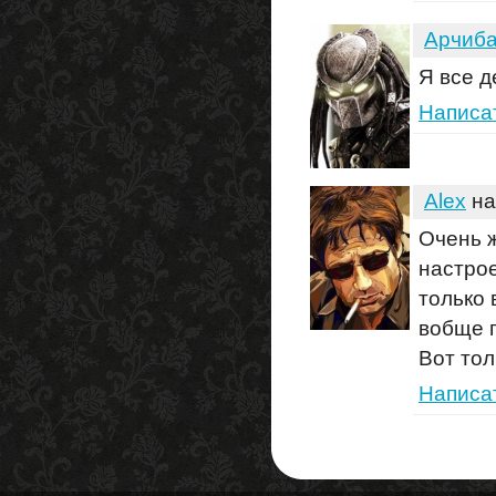
Арчиб
Я все д
Написа
Alex
на
Очень ж
настрое
только
вобще п
Вот тол
Написа