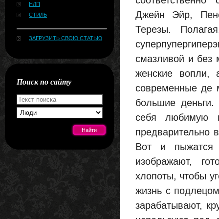
соответственно
НЛП
Джейн Эйр, Пене
СТИЛЬ
Терезы. Полага
ЗАГРУЗИТЬ СВОЮ СТАТЬЮ
суперпупергипе
смазливой и без 
женские вопли, 
Поиск по сайту
современные де м
большие деньги. 
себя любимую п
предварительно в
Вот и пыжатся 
[#news]
изображают, го
хлопоты, чтобы у
жизнь с подлецом 
зарабатывают, кр