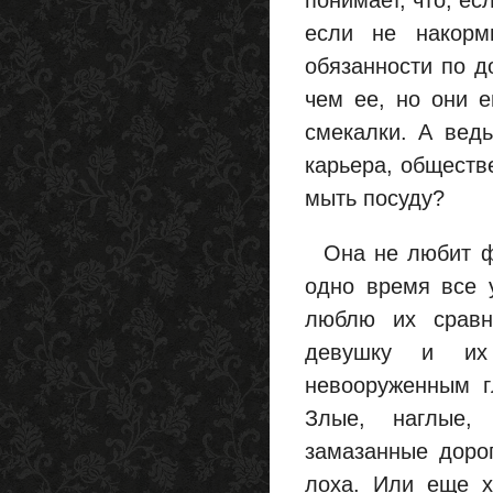
понимает, что, ес
если не накорм
обязанности по д
чем ее, но они 
смекалки. А ведь
карьера, обществе
мыть посуду?
Она не любит фе
одно время все 
люблю их сравн
девушку и их 
невооруженным г
Злые, наглые, 
замазанные дорог
лоха. Или еще х