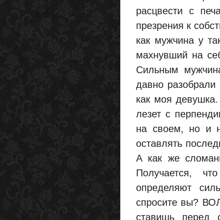
расцвести с печ
презрения к собст
как мужчина у та
махнувший на себ
Сильным мужчин
давно разобрали 
как моя девушка.
лезет с перпенди
на своем, но и 
оставлять послед
А как же сломан
Получается, ч
определяют силь
спросите вы? ВОЛ
ставишь перед 