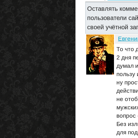
Оставлять комме
пользователи са
своей учётной за
Евгени
То что 
2 дня п
думал 
пользу 
ну про
действи
не отоб
мужских
вопрос 
Без изл
для по