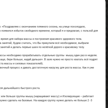
: «Поздравляю с окончанием пляжного сезона, на улице похолодало,
о появился избыток свободного времени, который я и предлагаю, с пользой для
время для набора массы и построения красивого здорового тела.
а занятий, будем считать, что Вы прикупили всё необходимое, выбрали
анятий и делать первые шаги по нелёгкой дороге к красивому телу.
массы необходимо прорабатывать отдельные группы мышц один раз в неделю.
аще, бери больше, кидай дальше». В зале нужно не просто хватать всё подрят
ста массы и силовых показателей).
овочный процесс и давать достаточную нагрузку для роста массы. Как я уже
ля дальнейшего быстрого роста.
т 2 или больше группы мышц (наращивают массу) и Изолирующие – работает
нужно сделать на базовые. На каждую группу нужно делать не больше 2 -3