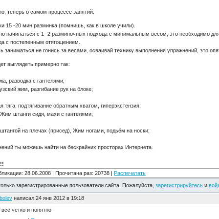
о, теперь о самом процессе занятий:
и 15 -20 мин разминка (помнишь, как в школе учили).
о начинаться с 1 -2 разминочных подхода с минимальным весом, это необходимо для 
да с постепенным отягощением.
ь заниматься не гонись за весами, осваивай технику выполнения упражнений, это опя
ет выглядеть примерно так:
 разводка с гантелями;
м, разгибание рук на блоке;
 подтягивание обратным хватом, гиперэкстензия;
нги сидя, махи с гантелями;
штангой на плечах (присед), Жим ногами, подьём на носки;
ений ты можешь найти на бескрайних просторах Интернета.
!!
бликации: 28.06.2008 | Прочитана раз: 20738 |
Распечатать
олько зарегистрированные пользователи сайта. Пожалуйста,
зарегистрируйтесь
и
вой
bolev
написал 24 янв 2012 в 19:18
 всё чётко и понятно