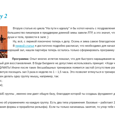
у 2
Вторую статью из цикла “На пути к идеалу” я бы хотел начать с поздравления
большинство пикаперов в преддверии длинной зимы завели ЛТР, а это значит, чт
души и тела, провести в зале ;)
Ну, всё, с лирикой покончено теперь к делу. Осень и зима самое благодатное 
В
первой статье
я достаточно подробно расписал, что необходимо для начал
хороший зал, нашли партнёра теперь осталось только сформировать программу з
Программа:
Опыт многих атлетов показал, что для быстрого наращивания 
ый для восстановления. В Боди Билдинге не допустимо использовать принцип: «Ходи ч
о ДУМАТЬ! Иначе после таких бесшабашных тренировок появится застой (отсутствие ро
ветую посещать зал 3 раза в неделю по 1 – 1,5 часа. Это позволит втянуться в тренир
ен делать одну группу мышц, например, так:
с;
и);
 группы , именно они дают общую базу, благодаря которой ты создашь фундамент д
но об упражнениях на каждую группу. Есть два типа упражнения: Базовые – работаю
ания формы и проработки рельефа). Если ты только начинаешь занятия, то упор тебе 