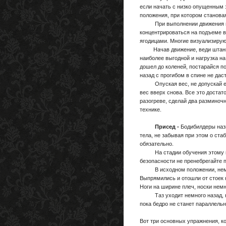
если начать с низко опущенным з
положения, при котором станова
При выполнении движения вполн
концентрироваться на подъеме в
ягодицами. Многие визуализируют
Начав движение, веди штангу бл
наиболее выгодной и нагрузка н
дошел до коленей, постарайся п
назад с прогибом в спине не дас
Опуская вес, не допускай его о
вес вверх снова. Все это доста
разогреве, сделай два разминочн
технике.
Присед -
Бодибилдеры наз
тела, не забывая при этом о ст
обязательно.
На стадии обучения этому непр
безопасности не пренебрегайте 
В исходном положении, немного
Выпрямились и отошли от стоек 
Ноги на ширине плеч, носки нем
Таз уходит немного назад, ноги
пока бедро не станет параллельн
Вот три основных упражнения, к