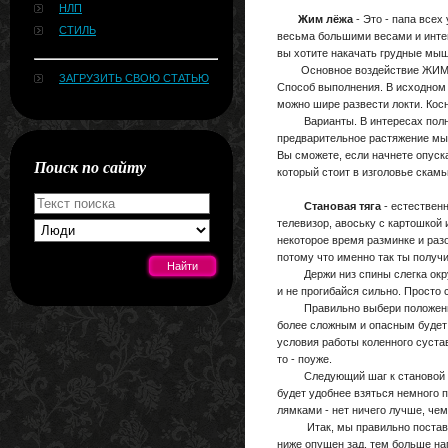
НЛП
Жим лёжа
- Это - папа всех
СТИЛЬ
весьма большими весами и инте
вы хотите накачать грудные мыш
Основное воздействие ЖИМА ЛЕ
ЗАГРУЗИТЬ СВОЮ СТАТЬЮ
Способ выполнения. В исходном 
можно шире развести локти. Кос
Варианты. В интересах полноце
предварительное растяжение мыш
Вы сможете, если начнете опуск
Поиск по сайту
который стоит в изголовье скамь
Становая тяга
- естественн
телевизор, авоську с картошкой 
некоторое время разминке и раз
потому что именно так ты получ
Держи низ спины слегка округле
и не прогибайся сильно. Просто с
Правильно выбери положение сту
[#news]
более сложным и опасным будет 
условия работы коленного суста
то - поуже.
Следующий шаг к становой тяге 
будет удобнее взяться немного п
лямками - нет ничего лучше, че
Итак, мы правильно поставили н
ниже опущен зад, тем больше наг