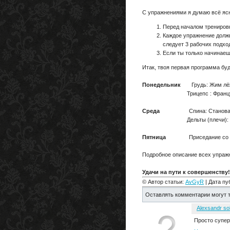
С упражнениями я думаю всё ясн
Перед началом тренировк
Каждое упражнение должн
следует 3 рабочих подхо
Если ты только начинаеш
Итак, твоя первая программа буд
Понедельник
Грудь: Жим лёжа,
Трицепс : Французский жи
Среда
Спина: Становая тяга,
Дельты (плечи): Жим шта
Пятница
Приседание со 
Подробное описание всех упражн
Удачи на пути к совершенству!
© Автор статьи:
AvGyR
| Дата пу
Оставлять комментарии могут т
Alexsandr so
Просто супер