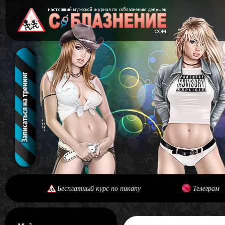
Бесплатный курс по пикапу
Телеграм
[#main] [#journal]