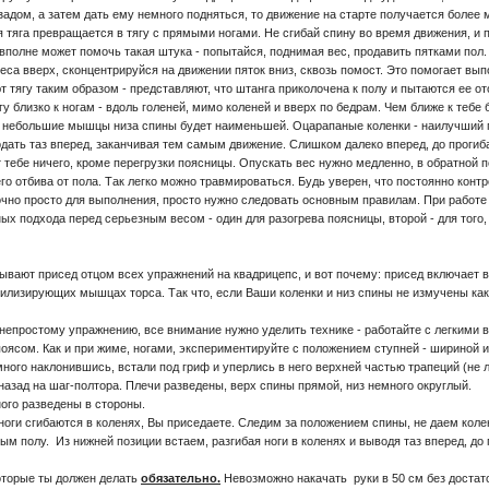
адом, а затем дать ему немного подняться, то движение на старте получается более 
я тяга превращается в тягу с прямыми ногами. Не сгибай спину во время движения, и 
е может помочь такая штука - попытайся, поднимая вес, продавить пятками пол. Ну
еса вверх, сконцентрируйся на движении пяток вниз, сквозь помост. Это помогает вы
 тягу таким образом - представляют, что штанга приколочена к полу и пытаются ее от
изко к ногам - вдоль голеней, мимо коленей и вверх по бедрам. Чем ближе к тебе б
а небольшие мышцы низа спины будет наименьшей. Оцарапаные коленки - наилучший п
одать таз вперед, заканчивая тем самым движение. Слишком далеко вперед, до прогиб
т тебе ничего, кроме перегрузки поясницы. Опускать вес нужно медленно, в обратной 
тбива от пола. Так легко можно травмироваться. Будь уверен, что постоянно контр
точно просто для выполнения, просто нужно следовать основным правилам. При работ
ых подхода перед серьезным весом - один для разогрева поясницы, второй - для того
ывают присед отцом всех упражнений на квадрицепс, и вот почему: присед включает
абилизирующих мышцах торса. Так что, если Ваши коленки и низ спины не измучены к
остому упражнению, все внимание нужно уделить технике - работайте с легкими вес
поясом. Как и при жиме, ногами, экспериментируйте с положением ступней - шириной и
 наклонившись, встали под гриф и уперлись в него верхней частью трапеций (не л
назад на шаг-полтора. Плечи разведены, верх спины прямой, низ немного округлый.
ного разведены в стороны.
 сгибаются в коленях, Вы приседаете. Следим за положением спины, не даем коленя
ым полу. Из нижней позиции встаем, разгибая ноги в коленях и выводя таз вперед, д
оторые ты должен делать
обязательно.
Невозможно накачать руки в 50 см без достат