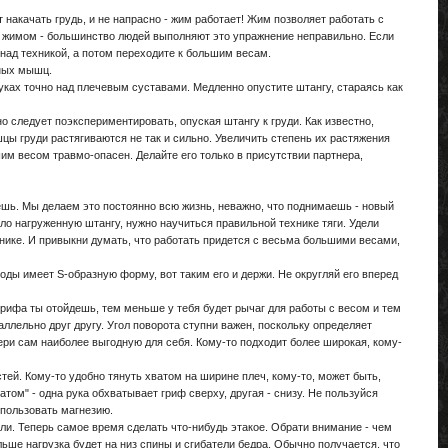
 накачать грудь, и не напрасно - жим работает! Жим позволяет работать с
 жимом - большинство людей выполняют это упражнение неправильно. Если
над техникой, а потом переходите к большим весам.
дных мышц.
уках точно над плечевым суставами. Медленно опустите штангу, стараясь как
ледует поэкспериментировать, опуская штангу к груди. Как известно,
ы груди растягиваются не так и сильно. Увеличить степень их растяжения
им весом травмо-опасен. Делайте его только в присутствии партнера,
аешь. Мы делаем это постоянно всю жизнь, неважно, что поднимаешь - новый
ело нагруженную штангу, нужно научиться правильной технике тяги. Удели
нике. И привыкни думать, что работать придется с весьма большими весами,
ы имеет S-образную форму, вот таким его и держи. Не округляй его вперед
ифа ты отойдешь, тем меньше у тебя будет рычаг для работы с весом и тем
лельно друг другу. Угол поворота ступни важен, поскольку определяет
ери сам наиболее выгодную для себя. Кому-то подходит более широкая, кому-
ей. Кому-то удобно тянуть хватом на ширине плеч, кому-то, может быть,
том" - одна рука обхватывает гриф сверху, другая - снизу. Не пользуйся
спользовать магнезию.
и. Теперь самое время сделать что-нибудь этакое. Обрати внимание - чем
льше нагрузка будет на низ спины и сгибатели бедра. Обычно получается, что