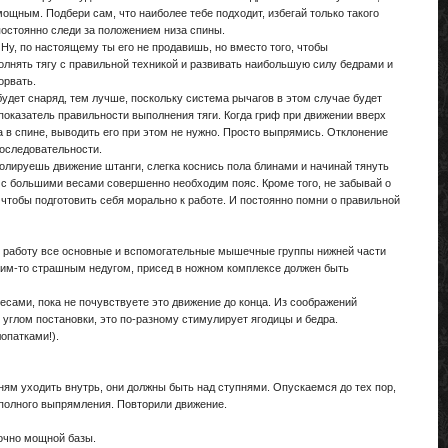
мощным. Подбери сам, что наиболее тебе подходит, избегай только такого
постоянно следи за положением низа спины.
, по настоящему ты его не продавишь, но вместо того, чтобы
полнять тягу с правильной техникой и развивать наибольшую силу бедрами и
орвать.
удет снаряд, тем лучше, поскольку система рычагов в этом случае будет
оказатель правильности выполнения тяги. Когда гриф при движении вверх
а в спине, выводить его при этом не нужно. Просто выпрямись. Отклонение
последовательности.
олируешь движение штанги, слегка коснись пола блинами и начинай тянуть
е с большими весами совершенно необходим пояс. Кроме того, не забывай о
, чтобы подготовить себя морально к работе. И постоянно помни о правильной
 в работу все основные и вспомогательные мышечные группы нижней части
аким-то страшным недугом, присед в ножном комплексе должен быть
ами, пока не почувствуете это движение до конца. Из соображений
 углом постановки, это по-разному стимулирует ягодицы и бедра.
опатками!).
м уходить внутрь, они должны быть над ступнями. Опускаемся до тех пор,
о полного выпрямления. Повторили движение.
очно мощной базы.