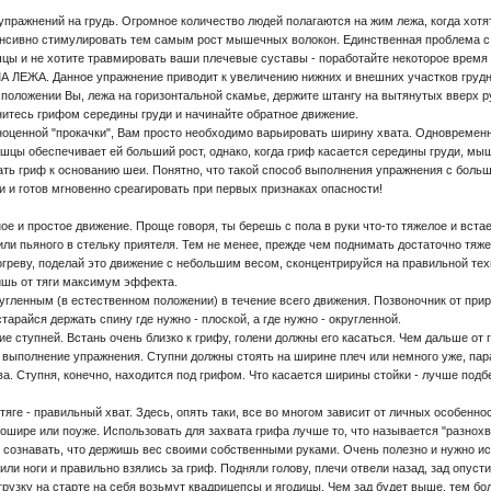
 упражнений на грудь. Огромное количество людей полагаются на жим лежа, когда хотят
нсивно стимулировать тем самым рост мышечных волокон. Единственная проблема с
цы и не хотите травмировать ваши плечевые суставы - поработайте некоторое время 
ЖА. Данное упражнение приводит к увеличению нижних и внешних участков гру
положении Вы, лежа на горизонтальной скамье, держите штангу на вытянутых вверх р
нитесь грифом середины груди и начинайте обратное движение.
нной "прокачки", Вам просто необходимо варьировать ширину хвата. Одновременно с
цы обеспечивает ей больший рост, однако, когда гриф касается середины груди, мышц
ать гриф к основанию шеи. Понятно, что такой способ выполнения упражнения с больш
и и готов мгновенно среагировать при первых признаках опасности!
ое и простое движение. Проще говоря, ты берешь с пола в руки что-то тяжелое и вст
или пьяного в стельку приятеля. Тем не менее, прежде чем поднимать достаточно тяж
огреву, поделай это движение с небольшим весом, сконцентрируйся на правильной тех
ишь от тяги максимум эффекта.
нным (в естественном положении) в течение всего движения. Позвоночник от природ
тарайся держать спину где нужно - плоской, а где нужно - округленной.
пней. Встань очень близко к грифу, голени должны его касаться. Чем дальше от гр
выполнение упражнения. Ступни должны стоять на ширине плеч или немного уже, парал
ва. Ступня, конечно, находится под грифом. Что касается ширины стойки - лучше подб
- правильный хват. Здесь, опять таки, все во многом зависит от личных особенност
ошире или поуже. Использовать для захвата грифа лучше то, что называется "разнохва
м сознавать, что держишь вес своими собственными руками. Очень полезно и нужно и
оги и правильно взялись за гриф. Подняли голову, плечи отвели назад, зад опустил
рузку на старте на себя возьмут квадрицепсы и ягодицы. Чем зад будет выше, тем бо