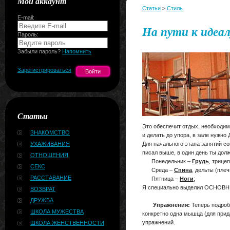
Мой аккаунт
Статьи
>
Стиль
E-mail:
На пути к идеал
Пароль:
Забыли пароль?
Напомнить
Зарегистрироваться
Статьи
Это обеспечит отдых, необходим
ЗНАКОМСТВО
и делать до упора, в зале нужн
УХАЖИВАНИЯ
Для начального этапа занятий со
писал выше, в один день ты долж
ОТНОШЕНИЯ
Понедельник –
Грудь
, трицеп
СЕКС
Среда –
Спина
, дельты (плеч
РАССТАВАНИЕ
Пятница –
Ноги
;
Я специально выделил ОСНОВНЫЕ
ВОЗВРАТ
ДРУЖБА
Упражнения:
Теперь подроб
ШКОЛА МУЖЕСТВА
конкретно одна мышца (для прид
упражнений.
ШКОЛА ЖЕНСТВЕННОСТИ