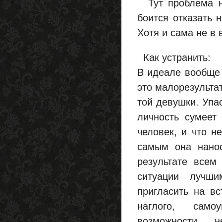
Тут проблема не
боится отказать 
Хотя и сама не в 
Как устранить:
В идеале вообще 
это малорезультат
той девушки. Упас
личность сумеет
человек, и что н
самым она нанос
результате всем
ситуации лучш
пригласить на вс
наглого, сам
возможности 