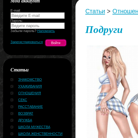
Мой аккаунт
Статьи
>
Отноше
E-mail:
Пароль:
Подруги
Забыли пароль?
Напомнить
Зарегистрироваться
Статьи
ЗНАКОМСТВО
УХАЖИВАНИЯ
ОТНОШЕНИЯ
СЕКС
РАССТАВАНИЕ
ВОЗВРАТ
ДРУЖБА
ШКОЛА МУЖЕСТВА
ШКОЛА ЖЕНСТВЕННОСТИ