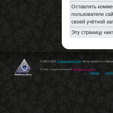
Оставлять комме
пользователи са
своей учётной за
Эту страницу ник
© 2003-2023
Соблазнение.COM
. Автор проекта и главн
© Сайт создан компанией
WebSecure Group
Главная
Телег