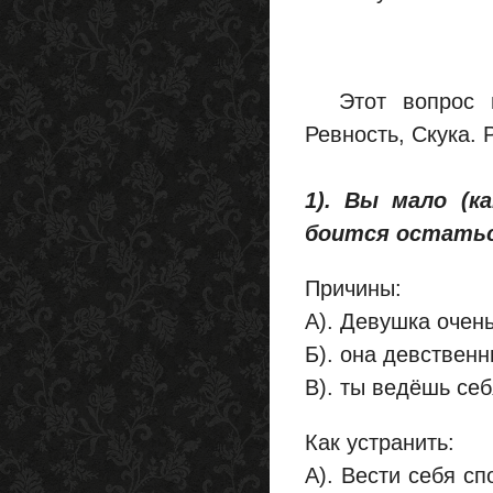
Этот вопрос пр
Ревность, Скука. 
1). Вы мало (к
боится остаться
Причины:
А). Девушка очен
Б). она девственн
В). ты ведёшь се
Как устранить:
А). Вести себя с