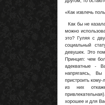
другом, то остают
«Как извлечь пол
Как бы не казала
можно использова
это? Гуляя с дв
социальный ста
девушек. Это пом
Принцип: чем бо
адекватные - В
напрягаясь, Вы
пристроить кому-
из них откаже
привлекательная
хорошее и для Ва