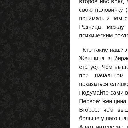
второе нас вряд 
свою половинку (
понимать и чем с
Разница между
психическим откл
Кто такие наши 
Женщина выбирае
статус). Чем выш
при начальном 
показаться слишк
Подумайте сами в
Первое: женщина 
Второе: чем вы
больше у него ша
А вот интересно,