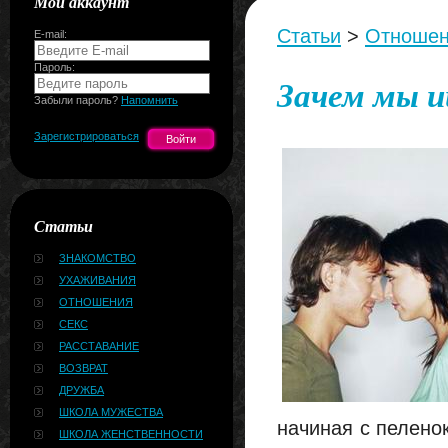
Мой аккаунт
Статьи
>
Отноше
E-mail:
Пароль:
Зачем мы 
Забыли пароль?
Напомнить
Зарегистрироваться
Статьи
ЗНАКОМСТВО
УХАЖИВАНИЯ
ОТНОШЕНИЯ
СЕКС
РАССТАВАНИЕ
ВОЗВРАТ
ДРУЖБА
ШКОЛА МУЖЕСТВА
начиная с пелено
ШКОЛА ЖЕНСТВЕННОСТИ