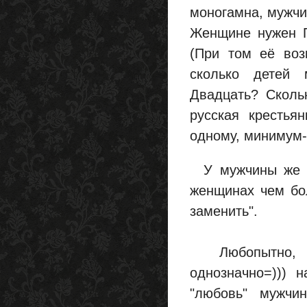
моногамна, мужчи
Женщине нужен 
(При том её воз
сколько детей 
Двадцать? Скольк
русская крестья
одному, минимум-
У мужчины же (в
женщинах чем бо
заменить".
Любопытно, чт
однозначно=))) 
"любовь" мужчи