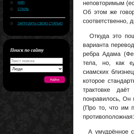
неповторимым (ес
НЛП
СТИЛЬ
Об этом же говор
соответственно, д
ЗАГРУЗИТЬ СВОЮ СТАТЬЮ
Откуда это пошл
варианта перевод
Поиск по сайту
ребра Адама (Фе
тела, но, как е
сиамских близнец
которое стандарт
трактовке даё
[#news]
понравилось, Он 
(Про то, что им 
противоположная: 
А умудрённое ск