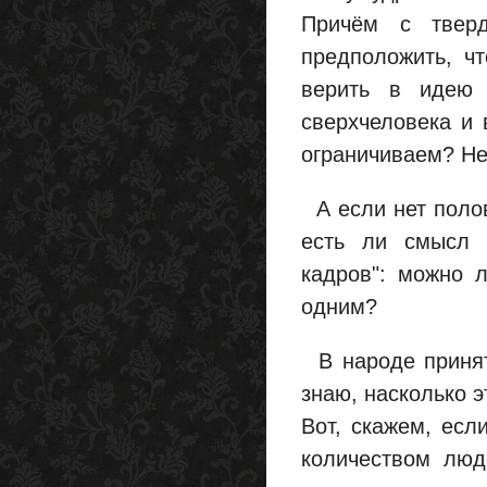
Причём с твер
предположить, ч
верить в идею 
сверхчеловека и 
ограничиваем? Не
А если нет полови
есть ли смысл 
кадров": можно 
одним?
В народе принят
знаю, насколько 
Вот, скажем, есл
количеством люд