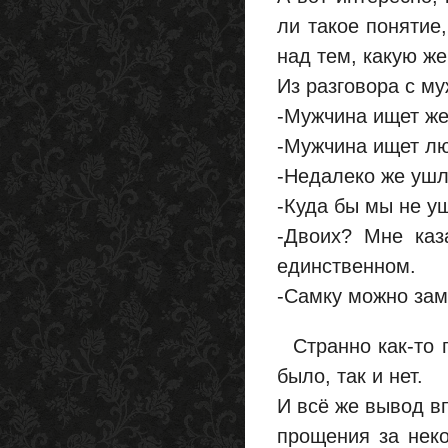
ли такое понятие
над тем, какую ж
Из разговора с му
-Мужчина ищет же
-Мужчина ищет лю
-Недалеко же ушл
-Куда бы мы не уш
-Двоих? Мне каз
единственном.
-Самку можно зам
Странно как-то по
было, так и нет.
И всё же вывод в
прощения за неко