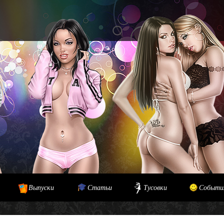
Выпуски
Статьи
Тусовки
Событи