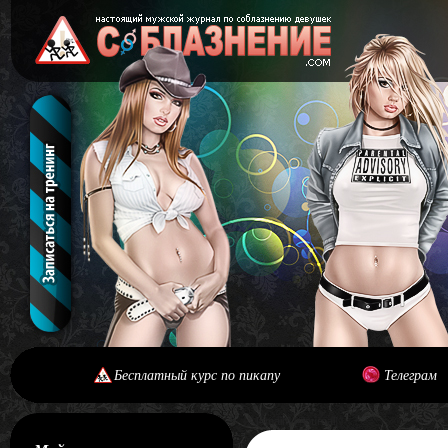
Бесплатный курс по пикапу
Телеграм
[#main] [#journal]