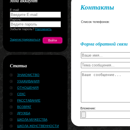
Мой аккаунт
Контакты
E-mail:
Пароль:
Список телефонов:
Забыли пароль?
Напомнить
Зарегистрироваться
Форма обратной связи
Статьи
ЗНАКОМСТВО
УХАЖИВАНИЯ
ОТНОШЕНИЯ
СЕКС
РАССТАВАНИЕ
ВОЗВРАТ
Вложение:
ДРУЖБА
ШКОЛА МУЖЕСТВА
ШКОЛА ЖЕНСТВЕННОСТИ