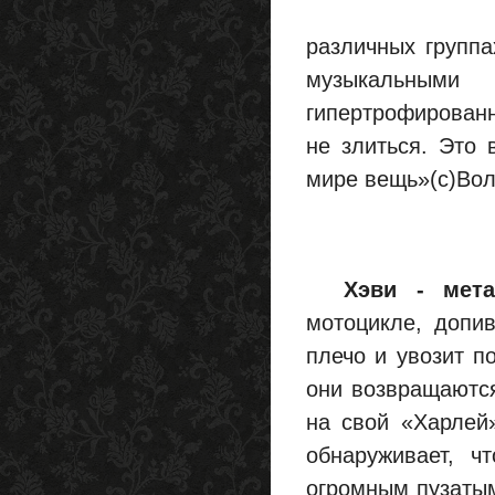
различных группа
музыкальными
гипертрофированно
не злиться. Это 
мире вещь»(с)Вол
Хэви - мета
мотоцикле, допив
плечо и увозит п
они возвращаются
на свой «Харлей»
обнаруживает, ч
огромным пузатым