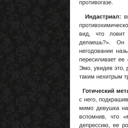
противогазе.
Индастриал:
в
противохимическо
вид, что ловит
делаешь?». Он
негодовании наз
пересиливает ее 
Эмо, увидев это,
таким нехитрым т
Готический мет
с него, подкраши
мимо девушка нач
вспомнив, что «
депрессию, ее р