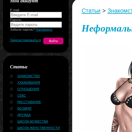
Мой аккаунт
Статьи
>
Знакомс
E-mail:
Пароль:
Неформальн
Забыли пароль?
Напомнить
Зарегистрироваться
Статьи
ЗНАКОМСТВО
УХАЖИВАНИЯ
ОТНОШЕНИЯ
СЕКС
РАССТАВАНИЕ
ВОЗВРАТ
ДРУЖБА
ШКОЛА МУЖЕСТВА
ШКОЛА ЖЕНСТВЕННОСТИ