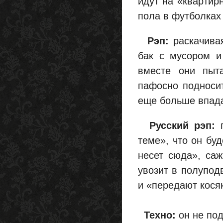
идут на «квартирн
пола в футболках
Рэп:
раскачивая
бак с мусором и
вместе они пыта
пафосно подносит
еще больше впада
Русский рэп:
п
теме», что он буд
несет сюда», саж
увозит в полупод
и «передают кося
Техно:
он не под