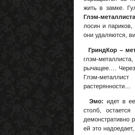
жить в замке. Гу
Глэм-металлист
лосин и париков,
они удаляются, в
ГриндКор – ме
глэм-металлиста,
рычащее.… Через 
Глэм-металлист
растерянности…
Эмо:
идет в ее
столб, остается
демонстративно ре
ей это надоедает