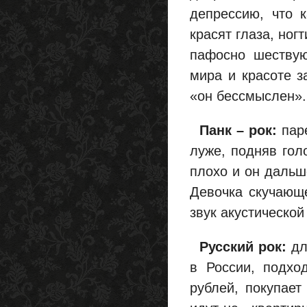
депрессию, что 
красят глаза, ног
пафосно шествую
мира и красоте з
«он бессмыслен».
Панк – рок:
паре
луже, подняв голо
плохо и он дальш
Девочка скучающе
звук акустической
Русский рок:
дл
в России, подход
рублей, покупает