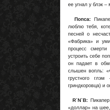
ее угнал у блэк –
Попса:
Пикапе
люблю тебя, коте
песней о несчас
«Фабрика» и уми
процесс смерти 
устроить себе по
он падает в об
слышен вопль: «Ф
грустного глэм
гриндкоровца) и о
R`N`B:
Пикапер 
«доллар» на шее,