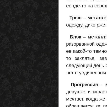
ее где-то на сере
Трэш – металл:
одежду, дико ржет 
Блэк – металл:
разорванной одеж
ее какой-то темно
то заклятья, за
следующий день о
лет в уединенном
Прогрессив – 
девушке и играе
мечтает, когда же
обращается за п