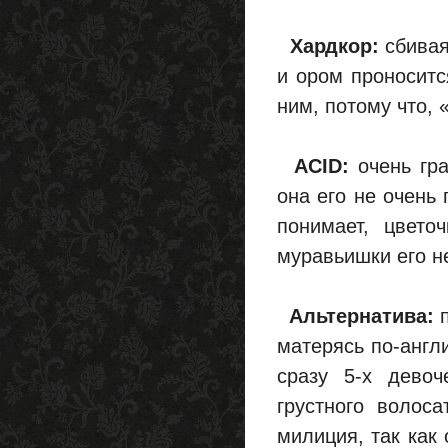
Хардкор:
сбивая
и ором проноситс
ним, потому что, 
ACID:
очень гра
она его не очень 
понимает, цвето
муравьишки его н
Альтернатива:
п
матерясь по-англ
сразу 5-х девоч
грустного волоса
милиция, так как 