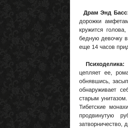
Драм Энд Басс
дорожки амфетам
кружится голова,
бедную девочку в 
еще 14 часов при
Психоделика:
п
цепляет ее, ром
обнявшись, засып
обнаруживает се
старым унитазом.
Тибетские монах
продвинутую р
затворничество, д