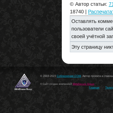
© Автор статьи:
7
18740 |
Распечата
Оставлять комме
пользователи са
своей учётной за
Эту страницу ник
© 2003-2023
Соблазнение.COM
. Автор проекта и главн
© Сайт создан компанией
WebSecure Group
Главная
Телег