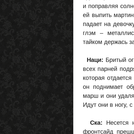
и поправляя солн
ей выпить мартин
падает на девочк
глэм – металлис
тайком держась за
Наци:
Бритый ог
всех парней подр
которая отдается
он поднимает об
марш и они удаля
Идут они в ногу, 
Ска:
Несется н
фронтсайд прешш