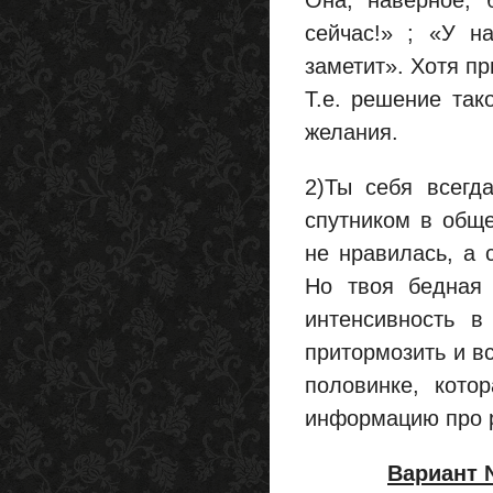
Она, наверное, 
сейчас!» ; «У на
заметит». Хотя пр
Т.е. решение так
желания.
2)Ты себя всегд
спутником в обще
не нравилась, а 
Но твоя бедная 
интенсивность в
притормозить и в
половинке, кото
информацию про р
Вариант