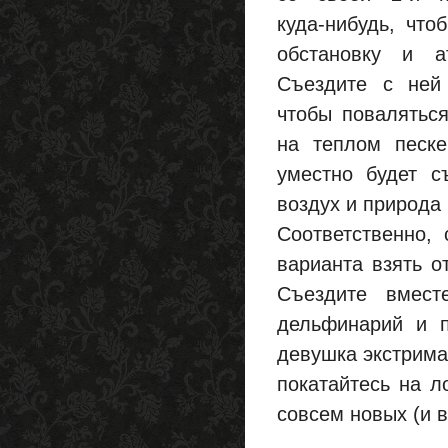
куда-нибудь, что
обстановку и а
Съездите с ней
чтобы повалятьс
на теплом песке
уместно будет с
воздух и природа
Соответственно,
варианта взять от
Съездите вмест
дельфинарий и п
девушка экстримал
покатайтесь на л
совсем новых (и 