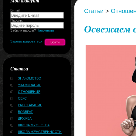
Мой аккаунт
Статьи
>
Отноше
E-mail:
Пароль:
Освежаем 
Забыли пароль?
Напомнить
Зарегистрироваться
Статьи
ЗНАКОМСТВО
УХАЖИВАНИЯ
ОТНОШЕНИЯ
СЕКС
РАССТАВАНИЕ
ВОЗВРАТ
ДРУЖБА
ШКОЛА МУЖЕСТВА
ШКОЛА ЖЕНСТВЕННОСТИ