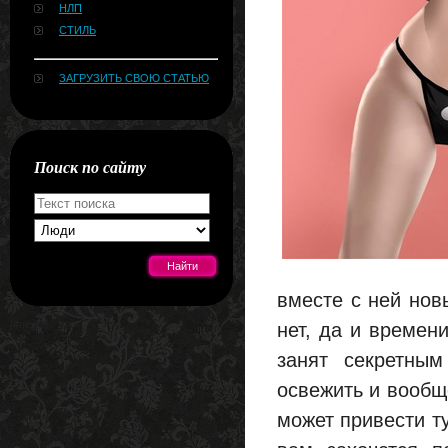
НЛП
СТИЛЬ
ЗАГРУЗИТЬ СВОЮ СТАТЬЮ
Поиск по сайту
вместе с ней нов
[#news]
нет, да и времен
занят секретным
освежить и вообще
может привести ту