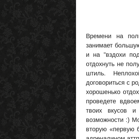
Времени на пол
занимает большую
и на "вздохи по
отдохнуть не пол
штиль. Неплох
договориться с р
хорошенько отдох
проведете вдвое
твоих вкусов и
возможности :) М
вторую «первую б
адреналином аттр