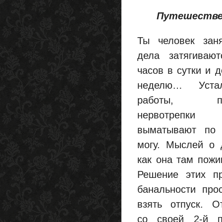
Путешестве
Ты человек заня
дела затягиваю
часов в сутки и д
неделю… Уста
работы, пос
нервотрепки
выматывают по
могу. Мыслей о 
как она там пожив
Решение этих п
банальности про
взять отпуск. О
со своей 2-й п