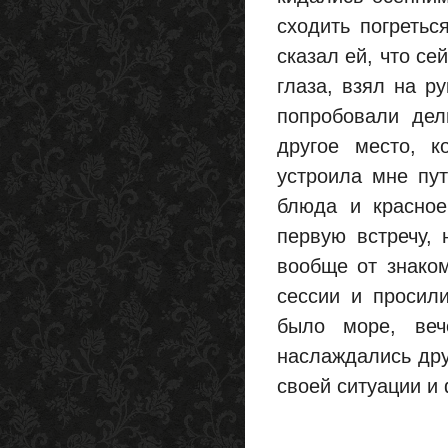
сходить погретьс
сказал ей, что с
глаза, взял на р
попробовали дел
другое место, к
устроила мне пут
блюда и красное
первую встречу, 
вообще от знако
сессии и просил
было море, веч
наслаждались дру
своей ситуации и 