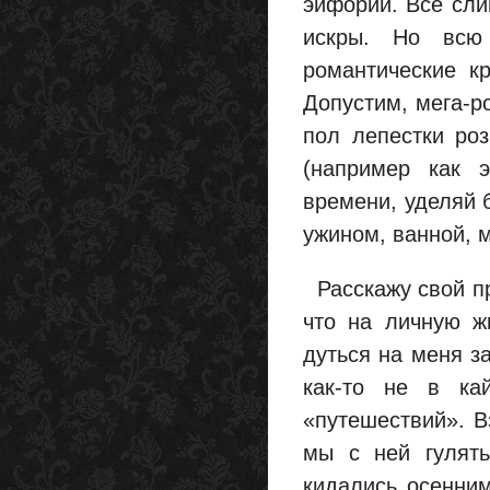
эйфории. Все сли
искры. Но всю
романтические к
Допустим, мега-р
пол лепестки ро
(например как 
времени, уделяй 
ужином, ванной, м
Расскажу свой пр
что на личную ж
дуться на меня з
как-то не в ка
«путешествий». В
мы с ней гулять
кидались осенним