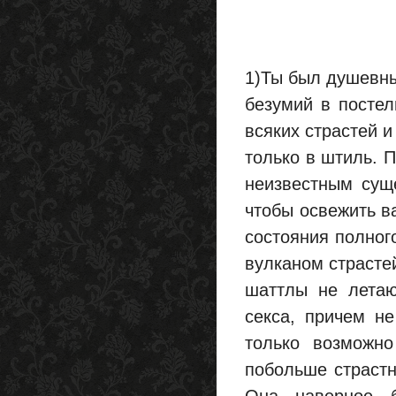
1)Ты был душевны
безумий в постел
всяких страстей и
только в штиль. 
неизвестным суще
чтобы освежить в
состояния полног
вулканом страсте
шаттлы не летаю
секса, причем не
только возможно
побольше страстн