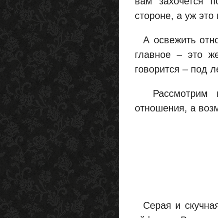
вам захочется п
стороне, а уж это
А освежить отнош
главное – это же
говорится – под л
Рассмотрим не
отношения, а воз
Серая и скучная 