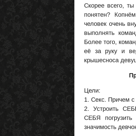
Скорее всего, ты
понятен? Копнём
человек очень вн
выполнять коман
Более того, кома
её за руку и ве
крышесноса девуш
П
Цели:
1. Секс. Причем 
2. Устроить СЕ
СЕБЯ погрузить 
значимость девчо