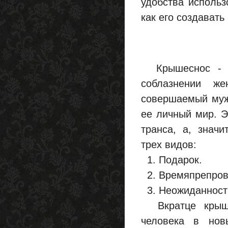
удобства использ
как его создавать
Крышеснос - о
соблазнении же
совершаемый муж
ее личный мир. Э
транса, а, зна
трех видов:
1. Подарок.
2. Времяпрепров
3. Неожиданност
Вкратце крышес
человека в нов