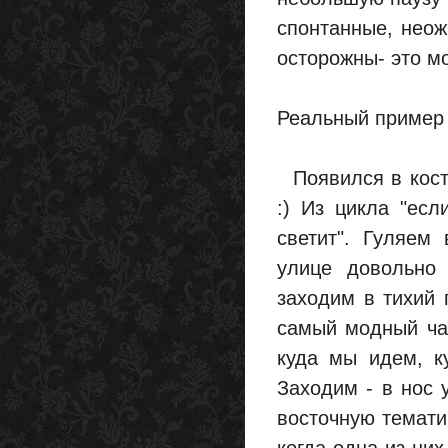
спонтанные, неож
осторожны- это мо
Реальный пример в
Появился в кост
:) Из цикла "есл
светит". Гуляем
улице довольно 
заходим в тихий 
самый модный чай
куда мы идем, к
Заходим - в нос 
восточную темати