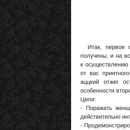
Итак, первое с
получены, и на в
к осуществлению 
от вас приятног
аццкий отжег ос
особенности втор
Цели:
- Поражать женщ
действительно ин
- Продемонстриро