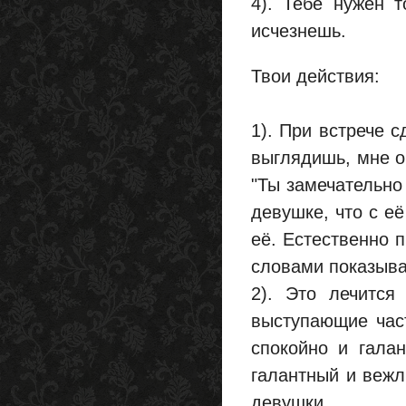
4). Тебе нужен т
исчезнешь.
Твои действия:
1). При встрече 
выглядишь, мне о
"Ты замечательно
девушке, что с е
её. Естественно п
словами показыва
2). Это лечится
выступающие част
спокойно и галан
галантный и вежл
девушки.