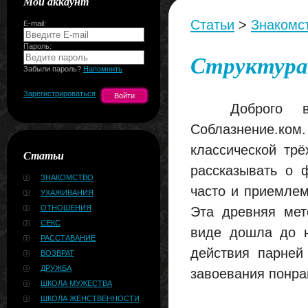
Мой аккаунт
Статьи
>
Знакомс
E-mail:
Пароль:
Структура 
Забыли пароль?
Напомнить
Зарегистрироваться
Доброго врем
Соблазнение.ком
классической трё
Статьи
рассказывать о 
ЗНАКОМСТВО
часто и приемлем
УХАЖИВАНИЯ
ОТНОШЕНИЯ
Эта древняя мет
СЕКС
виде дошла до н
РАССТАВАНИЕ
действия парней
ВОЗВРАТ
ДРУЖБА
завоевания понра
ШКОЛА МУЖЕСТВА
ШКОЛА ЖЕНСТВЕННОСТИ