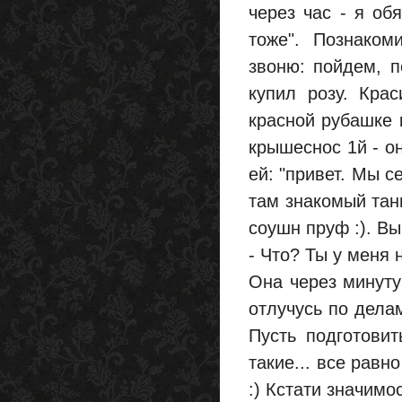
через час - я об
тоже". Познаком
звоню: пойдем, п
купил розу. Кра
красной рубашке 
крышеснос 1й - о
ей: "привет. Мы с
там знакомый танц
соушн пруф :). Выг
- Что? Ты у меня 
Она через минуту
отлучусь по делам
Пусть подготови
такие... все равн
:) Кстати значимо