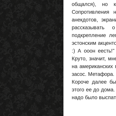
общался), но 
Сопротивления н
анекдотов, экра
рассказывать 
подкрепление ле
эстонским акцент
:) А ооон еесть!
Круто, значит, мн
на американских 
засос. Метафора. 
Короче далее бы
этого ее до дома.
надо было выспат