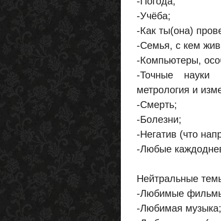
-Погода;
-Учёба;
-Как ты(она) про
-Семья, с кем жив
-Компьютеры, осо
-Точные науки 
метрология и изм
-Смерть;
-Болезни;
-Негатив (что нап
-Любые каждодне
Нейтральные темы
-Любимые фильм
-Любимая музыка