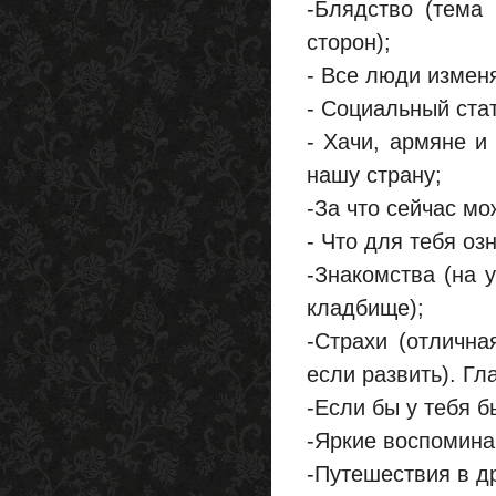
-Блядство (тема 
сторон);
- Все люди измен
- Социальный ста
- Хачи, армяне и
нашу страну;
-За что сейчас мо
- Что для тебя оз
-Знакомства (на у
кладбище);
-Страхи (отличн
если развить). Гл
-Если бы у тебя б
-Яркие воспомина
-Путешествия в др