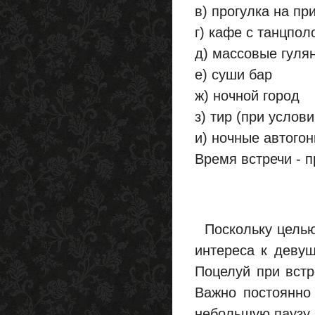
в) прогулка на пр
г) кафе с танцпол
д) массовые гуля
е) суши бар
ж) ночной город
з) тир (при услови
и) ночные автогон
Время встречи - п
Поскольку целью 
интереса к девуш
Поцелуй при встр
Важно постоянно 
небольшую паузу 