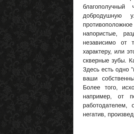
благополучный 
добродушную 
противоположн
напористые, ра
независимо от т
характеру, или э
скверные зубы. К
Здесь есть одно "
ваши собственны
Более того, исх
например, от п
работодателем, 
негатив, произвед