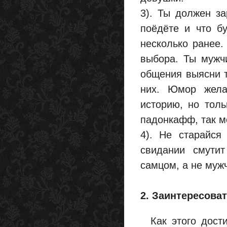
3). Ты должен за
поёдёте и что б
несколько ранее.
выбора. Ты мужч
общения выясни т
них. Юмор жела
историю, но толь
падонкафф, так м
4). Не старайся
свидании смутит
самцом, а не муж
2. Заинтересова
Как этого дости