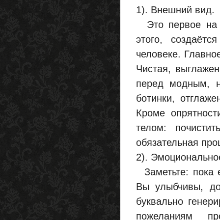
1). Внешний вид.
Это первое на ч
этого, создаётс
человеке. Главно
Чистая, выглажен
перед модным, н
ботинки, отглаж
Кроме опрятност
телом: почистит
обязательная про
2). Эмоционально
Заметьте: пока е
Вы улыбчивы, до
буквально генер
пожеланиям пр