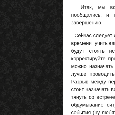
Итак, мы встр
пообщались, и 
завершению.
Сейчас следует д
времени учитыва
будут стоять н
корректируйте пр
можно назначать 
лучше проводить
Разрыв между пе
стоит назначать в
тянуть со встреч
обдумывание сит
события (ну любят