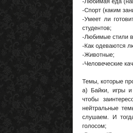
-Любимая еда (на
-Спорт (каким зан
-Умеет ли готови
студентов;
-Любимые стили в
-Как одеваются л
-Животные;
-Человеческие кач
Темы, которые пр
а) Байки, игры и
чтобы заинтерес
нейтральные тем
слушаем. И тогд
голосом;