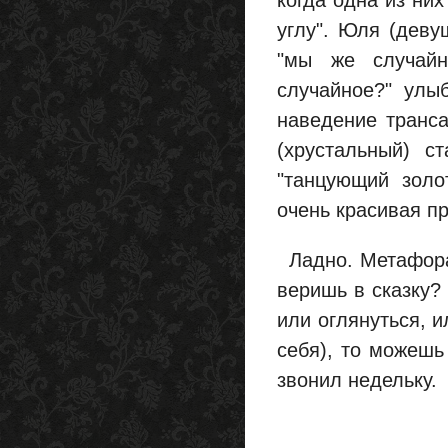
когда одна из них
углу". Юля (деву
"мы же случайн
случайное?" улы
наведение транса
(хрустальный) с
"танцующий золо
очень красивая п
Ладно. Метафора 
веришь в сказку? 
или оглянуться, и
себя), то можешь 
звонил недельку.