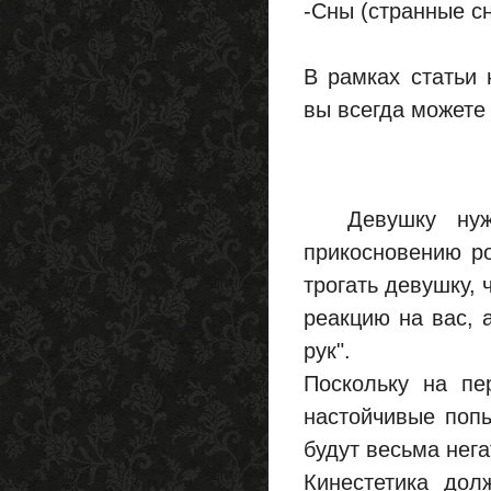
-Сны (странные с
В рамках статьи
вы всегда можете
Девушку нужно
прикосновению ро
трогать девушку, 
реакцию на вас, 
рук".
Поскольку на пе
настойчивые попы
будут весьма нег
Кинестетика дол