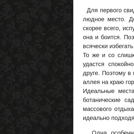
Для первого свид
людное место. Д
скорее всего, испу
она и боится. По
всячески избегат
То же и со слиш
удастся спокойн
друге. Поэтому в
аллея на краю гор
Идеальные места
ботанические са
массового отдыха
идеально подходя
Одна особеннос