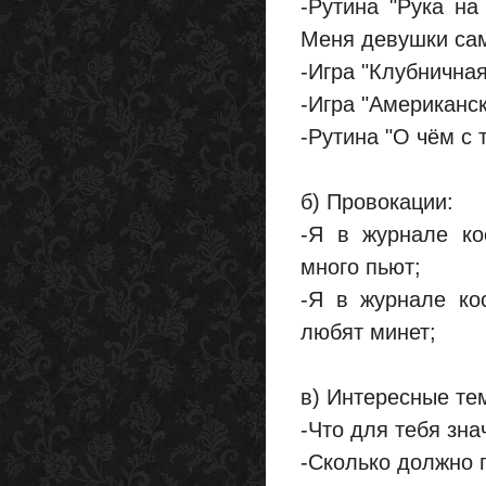
-Рутина "Рука на
Меня девушки сам
-Игра "Клубничная
-Игра "Американск
-Рутина "О чём с 
б) Провокации:
-Я в журнале ко
много пьют;
-Я в журнале ко
любят минет;
в) Интересные те
-Что для тебя зна
-Сколько должно п