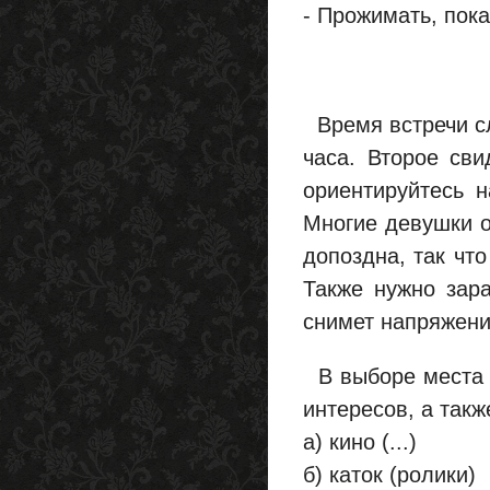
- Прожимать, пока
Время встречи сл
часа. Второе св
ориентируйтесь н
Многие девушки о
допоздна, так чт
Также нужно зара
снимет напряжение
В выборе места д
интересов, а такж
а) кино (...)
б) каток (ролики)