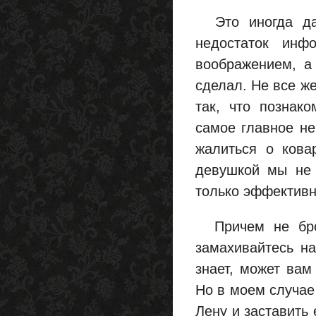
Это иногда даж
недостаток инф
воображением, а 
сделал. Не все же
так, что познак
самое главное не
жалиться о кова
девушкой мы не 
только эффективн
Причем не брос
замахивайтесь н
знает, может вам
Но в моем случае
Лену и заставить