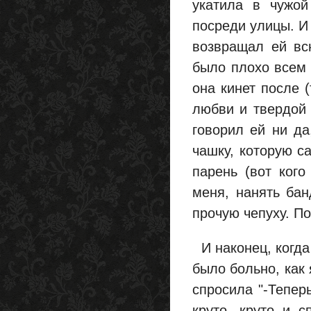
укатила в чужой
посреди улицы. И 
возвращал ей вс
было плохо всем 
она кинет после 
любви и твердой 
говорил ей ни да
чашку, которую с
парень (вот кого
меня, нанять бан
прочую чепуху. По
И наконец, когда
было больно, как 
спросила "-Теперь
круто, круто и с