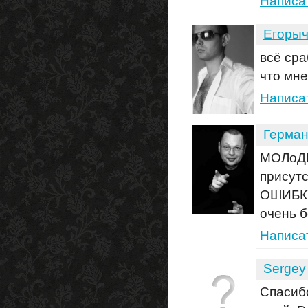
Написа
Егоры
всё сра
что мне
Написа
Герма
МОЛоДЕ
присут
ОШИБКУ
очень б
Написа
Sergey
Спасибо