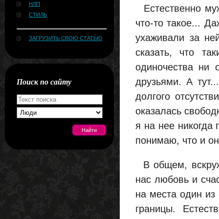
НЛП
Естественно мужч
СТИЛЬ
что-то такое... 
ухаживали за не
ЗАГРУЗИТЬ СВОЮ СТАТЬЮ
сказать, что та
одиночества ни 
Поиск по сайту
друзьями. А тут.
долгого отсутств
оказалась свободн
я на нее никогда 
понимаю, что и он
[#news]
В общем, вскружи
нас любовь и счас
на места один из
границы. Естес