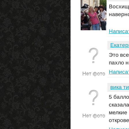
Восхища
наверно
Написа
Екатер
Это все
пахло н
Написа
вика т
5 балло
сказала
мелкие 
открове