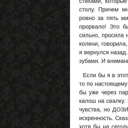
стихами, которые
столу. Причем мн
ровно за пять ми
прорвало! Это б
сильно, просила 
колени, говорила,
я вернулся назад.
зубами. И внимани
Если бы я в этот
то по настоящему 
бы уже через пар
калош на свалку. 
чувства, но ДОЗИ
искренность. Ска
хотя бы на сегод