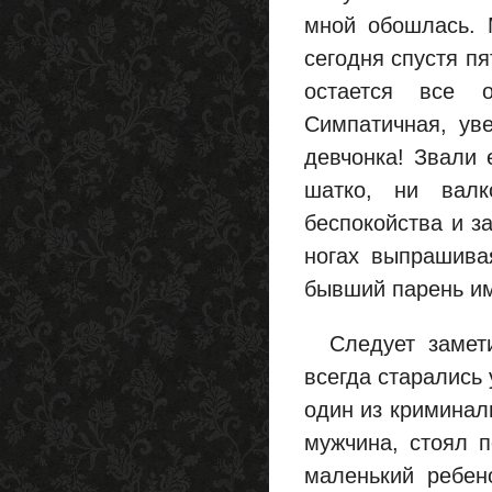
мной обошлась. 
сегодня спустя пя
остается все 
Симпатичная, уве
девчонка! Звали 
шатко, ни валк
беспокойства и з
ногах выпрашива
бывший парень им
Следует заметит
всегда старались 
один из криминал
мужчина, стоял п
маленький ребен