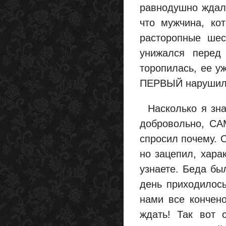
равнодушно ждала
что мужчина, ко
расторопные шес
унижался перед
торопилась, ее у
ПЕРВЫЙ нарушил 
Насколько я знаю
добровольно, САМ
спросил почему. О
но зацепил, харак
узнаете. Беда бы
день приходилось
нами все кончен
ждать! Так вот 