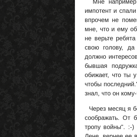
Мне например о
импотент и спали 
впрочем не поме
мне, что и ему об
не верьте ребят
свою голову, да
должно интересов
бывшая подружк
обижает, что ты у
чтобы последний."
знал, что он кому
Через месяц я бо
соображать. От 
тропу войны". :-
Лене, вернее ее 