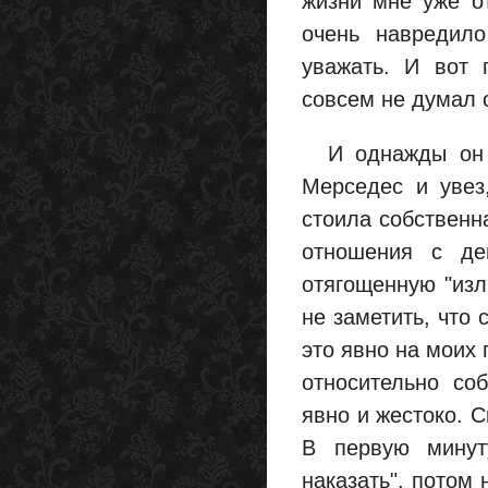
жизни мне уже о
очень навредил
уважать. И вот 
совсем не думал 
И однажды он п
Мерседес и увез
стоила собственна
отношения с де
отягощенную "изл
не заметить, что 
это явно на моих 
относительно со
явно и жестоко. С
В первую минут
наказать", потом