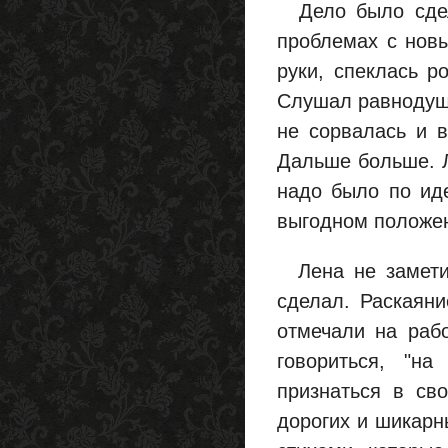
Дело было сдела
проблемах с нов
руки, спеклась р
Слушал равнодушн
не сорвалась и 
Дальше больше. Ле
надо было по ид
выгодном положе
Лена не заметил
сделал. Раскаяни
отмечали на рабо
говориться, "н
признаться в св
дорогих и шикарны