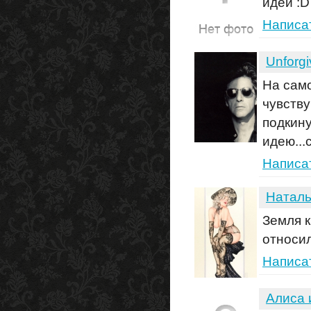
идей :D
Написа
Unforg
На само
чувству
подкин
идею...
Написа
Натал
Земля к
относил
Написа
Алиса 