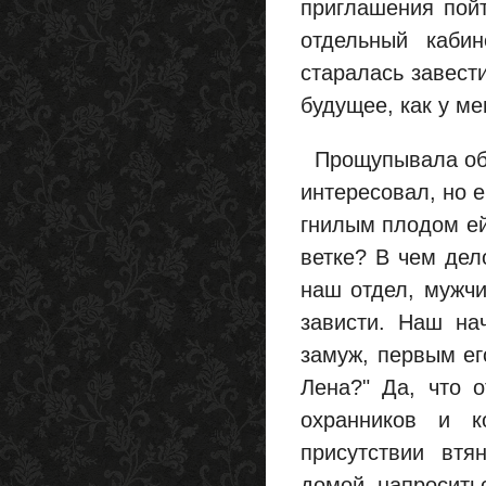
приглашения пойт
отдельный каби
старалась завест
будущее, как у мен
Прощупывала обст
интересовал, но 
гнилым плодом ей
ветке? В чем дел
наш отдел, мужчи
зависти. Наш на
замуж, первым ег
Лена?" Да, что 
охранников и к
присутствии втя
домой, напроситьс