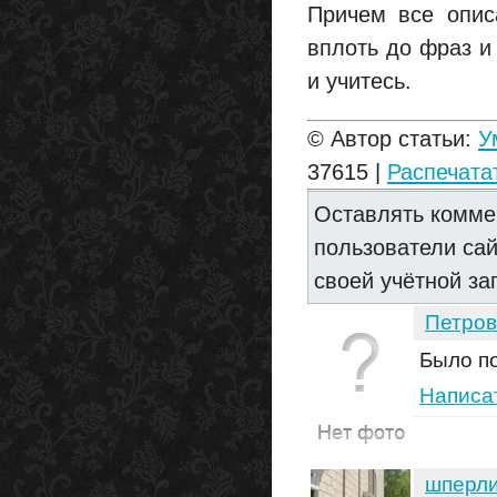
Причем все опис
вплоть до фраз и
и учитесь.
© Автор статьи:
У
37615 |
Распечата
Оставлять комме
пользователи са
своей учётной за
Петров
Было п
Написа
шперли