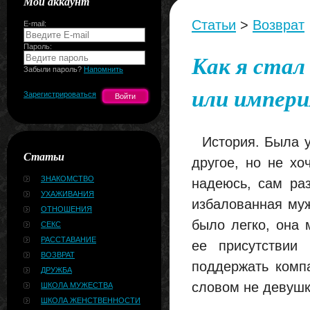
Мой аккаунт
Статьи
>
Возврат
E-mail:
Пароль:
Как я стал
Забыли пароль?
Напомнить
или импери
Зарегистрироваться
История. Была у
Статьи
другое, но не хо
ЗНАКОМСТВО
надеюсь, сам раз
УХАЖИВАНИЯ
избалованная му
ОТНОШЕНИЯ
было легко, она 
СЕКС
РАССТАВАНИЕ
ее присутствии
ВОЗВРАТ
поддержать комп
ДРУЖБА
словом не девушк
ШКОЛА МУЖЕСТВА
ШКОЛА ЖЕНСТВЕННОСТИ