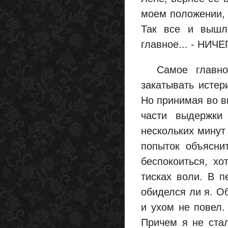
моем положении, а
Так все и вышл
главное... - НИЧЕ
Самое главное,
закатывать истер
Но принимая во в
части выдержки
нескольких минут 
попыток объясни
беспокоиться, хо
тисках воли. В 
обиделся ли я. О
и ухом не повел.
Причем я не стал