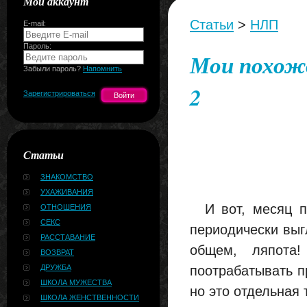
Мой аккаунт
Статьи
>
НЛП
E-mail:
Пароль:
Мои похожд
Забыли пароль?
Напомнить
2
Зарегистрироваться
Статьи
ЗНАКОМСТВО
УХАЖИВАНИЯ
И вот, месяц пр
ОТНОШЕНИЯ
СЕКС
периодически выг
РАССТАВАНИЕ
общем, ляпота
ВОЗВРАТ
ДРУЖБА
поотрабатывать п
ШКОЛА МУЖЕСТВА
но это отдельная
ШКОЛА ЖЕНСТВЕННОСТИ