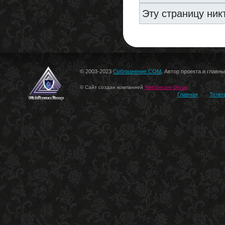
Эту страницу ник
© 2003-2023
Соблазнение.COM
. Автор проекта и главн
© Сайт создан компанией
WebSecure Group
Главная
Телег