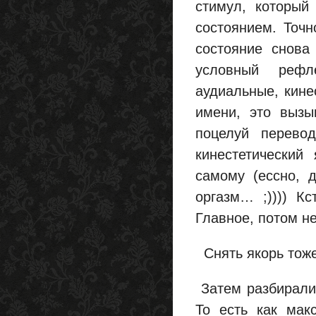
стимул, который
состоянием. Точн
состояние снова
условный рефл
аудиальные, кине
имени, это вызы
поцелуй перево
кинестетический
самому (ессно, д
оргазм… ;)))) Кс
Главное, потом не
Снять якорь тоже
Затем разбирали
То есть как мак