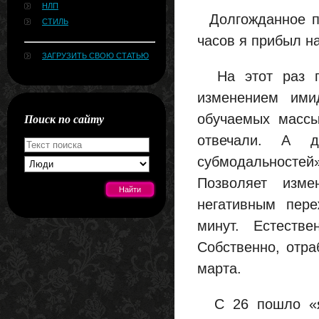
НЛП
Долгожданное пр
СТИЛЬ
часов я прибыл на
ЗАГРУЗИТЬ СВОЮ СТАТЬЮ
На этот раз по
изменением ими
Поиск по сайту
обучаемых массы
отвечали. А д
субмодальностей
Позволяет изме
негативным пере
минут. Естеств
[#news]
Собственно, отра
марта.
С 26 пошло «як