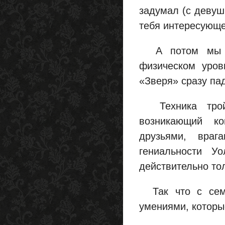
задумал (с девуш
тебя интересующе
А потом мы уч
физическом уро
«Зверя» сразу пад
Техника тройс
возникающий ко
друзьями, вра
гениальности У
действительно тол
Так что с семи
умениями, которы