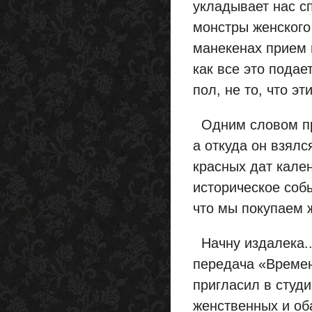
укладывает нас с
монстры женского
манекенах прием и
как все это пода
пол, не то, что эти
Одним словом пра
а откуда он взялс
красных дат кален
историческое собы
что мы покупаем 
Начну издалека..
передача «Времен
пригласил в студ
женственных и об