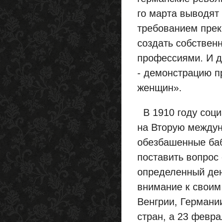
го марта выводят
требованием прек
создать собствен
профессиями. И д
- демонстрацию п
женщин».
В 1910 году соци
на Вторую междун
обезбашенные баб
поставить вопрос
определенный ден
внимание к своим
Венгрии, Германи
стран, а 23 февра