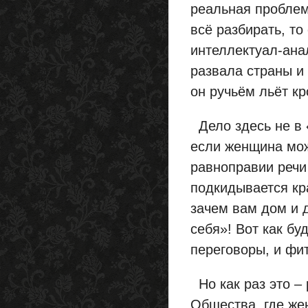
реальная проблем
всё разбирать, т
интеллектуал-ана
развала страны и
он ручьём льёт к
Дело здесь не в 
если женщина мож
равноправии речи
подкидывается кр
зачем вам дом и 
себя»! Вот как бу
переговоры, и ф
Но как раз это 
Общества, где же