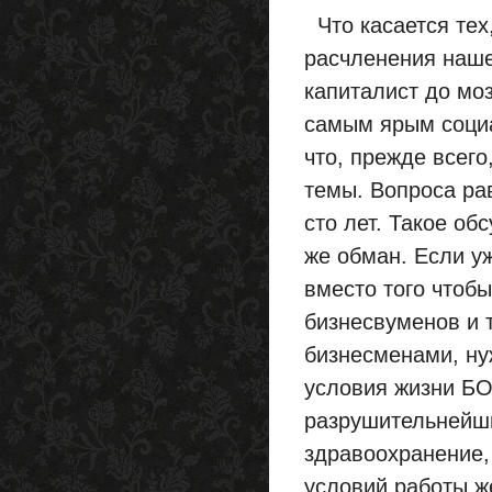
Что касается тех
расчленения наше
капиталист до моз
самым ярым социа
что, прежде всег
темы. Вопроса ра
сто лет. Такое о
же обман. Если у
вместо того чтоб
бизнесвуменов и 
бизнесменами, ну
условия жизни Б
разрушительнейши
здравоохранение,
условий работы ж