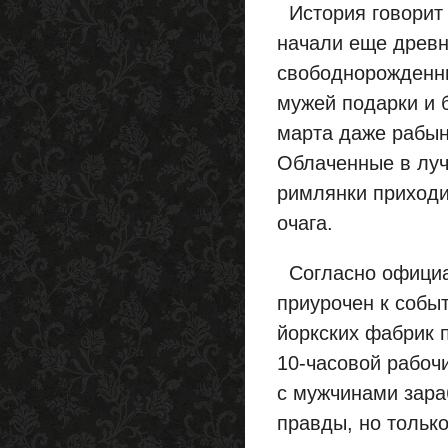
История говорит 
начали еще древн
свободнорожденны
мужей подарки и 
марта даже рабын
Облаченные в луч
римлянки приходи
очага.
Согласно официал
приурочен к собы
йоркских фабрик 
10-часовой рабоч
с мужчинами зара
правды, но только