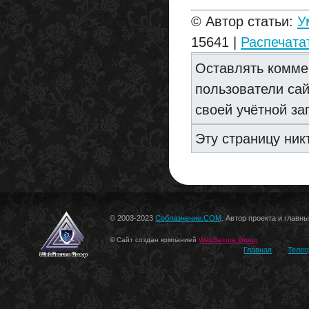
© Автор статьи:
У
15641 |
Распечата
Оставлять комме
пользователи са
своей учётной за
Эту страницу ник
© 2003-2023
Соблазнение.COM
. Автор проекта и главн
© Сайт создан компанией
WebSecure Group
Главная
Телег