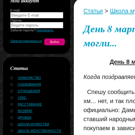
Мой аккаунт
Статьи
>
Школа м
E-mail:
Пароль:
День 8 мар
Забыли пароль?
Напомнить
могли...
Зарегистрироваться
День 8 м
Статьи
Когда поздравляе
ЗНАКОМСТВО
УХАЖИВАНИЯ
Спешу сообщить ва
ОТНОШЕНИЯ
СЕКС
хм... нет, и так 
РАССТАВАНИЕ
официально: Дамы
ВОЗВРАТ
ДРУЖБА
ставший народным
ШКОЛА МУЖЕСТВА
покупаем в завис
ШКОЛА ЖЕНСТВЕННОСТИ