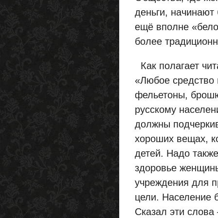
деньги, начинают 
ещё вполне «бело
более традиционн
Как полагает чит
«Любое средство п
фельетоны, брошю
русскому населен
должны подчеркив
хороших вещах, к
детей. Надо такж
здоровье женщины
учреждения для п
цели. Население б
Сказал эти слова 