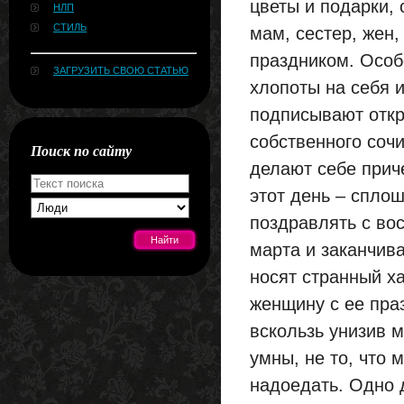
цветы и подарки,
НЛП
СТИЛЬ
мам, сестер, жен,
праздником. Особо
ЗАГРУЗИТЬ СВОЮ СТАТЬЮ
хлопоты на себя 
подписывают откр
собственного соч
Поиск по сайту
делают себе прич
этот день – спло
поздравлять с вос
марта и заканчива
носят странный х
[#news]
женщину с ее пра
вскользь унизив м
умны, не то, что 
надоедать. Одно 