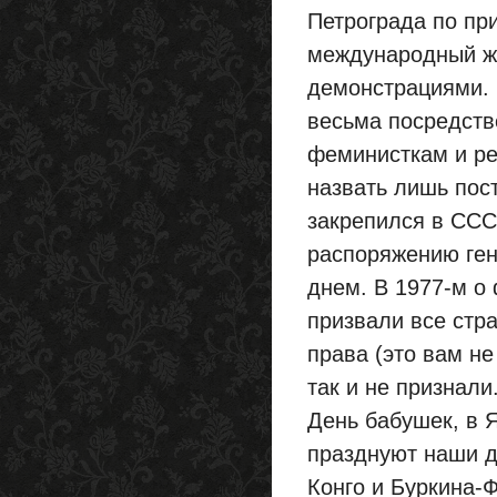
Петрограда по пр
международный же
демонстрациями. 
весьма посредств
феминисткам и р
назвать лишь пост
закрепился в ССC
распоряжению ген
днем. В 1977-м о
призвали все стр
права (это вам не
так и не признал
День бабушек, в 
празднуют наши д
Конго и Буркина-Ф