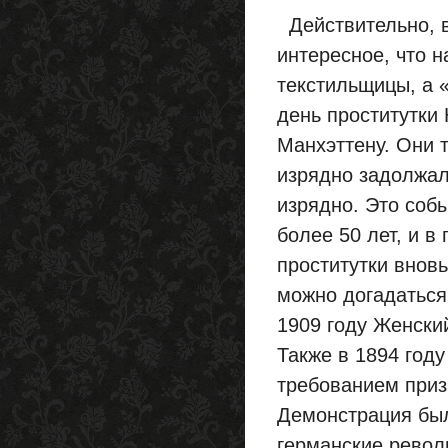
Действительно, в
интересное, что 
текстильщицы, а 
день проститутки
Манхэттену. Они 
изрядно задолжал
изрядно. Это соб
более 50 лет, и в
проститутки внов
можно догадаться
1909 году Женски
Также в 1894 год
требованием призн
Демонстрация был
германские револ