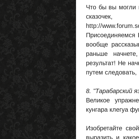
Что бы вы могли 
сказоч
http://www.forum.
Присоединяемся 
вообще рассказыв
раньше начнете
результат! Не нач
путем следовать,
8. "Тарабарский я
Великое упражне
кунгара клегуа фу
Изобретайте сво
выразить и какое