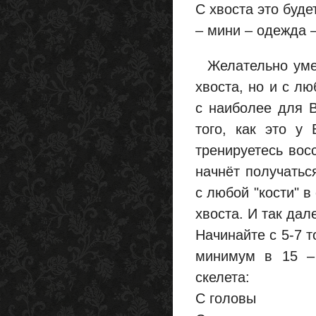
С хвоста это буде
– мини – одежда 
Желательно уметь
хвоста, но и с л
с наиболее для В
того, как это у
тренируетесь восс
начнёт получатьс
с любой "кости" в
хвоста. И так дал
Начинайте с 5-7 т
минимум в 15 – 
скелета:
С головы