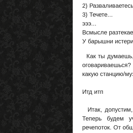
2) Разваливаетес
3) Течете...
эээ...
Всмысле разтекае
У барышни истери
Как ты думаешь, 
оговариваешься? 
какую станцию/му
Итд итп
Итак, допустим,
Теперь будем у
речепоток. От общ