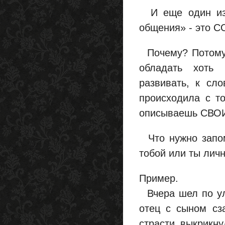
И еще один из 
общения» - это
Почему? Потому ч
обладать хоть 
развивать, к сл
происходила с то
описываешь СВО
Что нужно запом
тобой или ты личн
Пример.
Вчера шел по ули
отец с сыном сз
страсти выкрикн