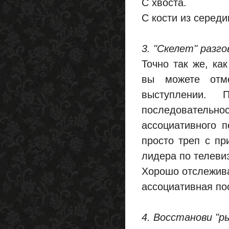
С хвоста.
С кости из середи
3. "Скелет" разго
Точно так же, ка
вы можете отм
выступлении.
последовательн
ассоциативного 
просто треп с пр
лидера по телевиз
Хорошо отслежива
ассоциативная по
4. Восстанови "ры