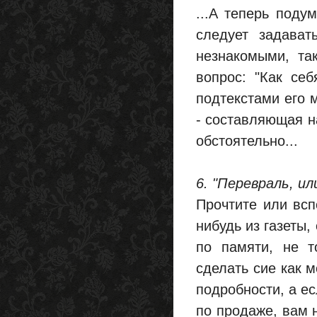
...А теперь под
следует задават
незнакомыми, та
вопрос: "Как се
подтекстами его 
- составляющая н
обстоятельно...
6. "Перевраль, и
Прочтите или всп
нибудь из газеты,
по памяти, не т
сделать сие как 
подробности, а ес
по продаже, вам н