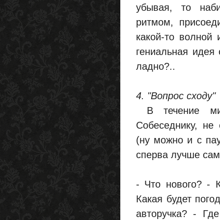
убывая, то наби
ритмом, присоед
какой-то волной 
гениальная идея с
ладно?..
4. "Вопрос сходу"
В течение мин
Собеседнику, не
(ну можно и с па
сперва лучше сам
- Что нового? - 
Какая будет пого
авторучка? - Гд