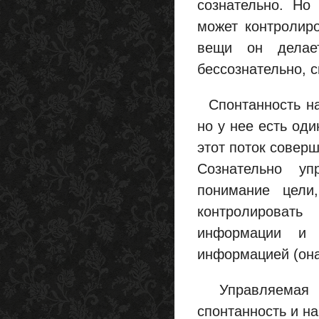
сознательно. Но
может контролиро
вещи он делае
бессознательно, с
Спонтанность нам
но у нее есть од
этот поток совер
Сознательно уп
понимание цели
контролирова
информации и т
информацией (она
Управляемая сп
спонтанность и на