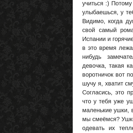
учиться :) Потому
улыбаешься, у теб
Видимо, когда ду
свой самый рома
Испании и горячи
в это время лежа
нибудь замечат
девочка, такая ка
воротничок вот по
шучу я, хватит см
Согласись, это п
что у тебя уже уш
маленькие ушки, в
мы смеёмся? Ушки
одевать их тепл