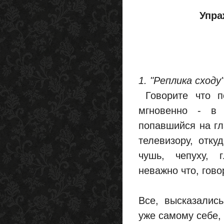
Упра
1. "Реплика сходу
Говорите что по
мгновенно - в
попавшийся на гл
телевизору, отку
чушь, чепуху, гл
неважно что, гово
Все, высказалис
уже самому себе, 