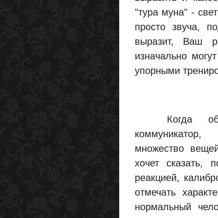
"тура муна" - све
просто звуча, п
выразит, Ваш ре
изначально могут
упорными трениро
Когда общае
коммуникатор,
множество вещей
хочет сказать, 
реакцией, калибр
отмечать характ
нормальный чело