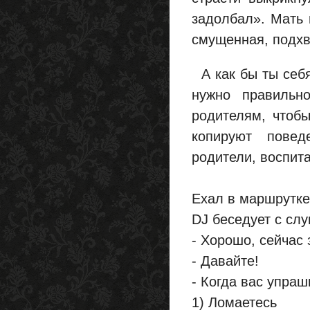
задолбал». Мать 
смущенная, подхва
А как бы ты себя
нужно правильн
родителям, чтоб
копируют повед
родители, воспи
Ехал в маршрутке
DJ беседует с сл
- Хорошо, сейчас
- Давайте!
- Когда вас упраш
1) Ломаетесь