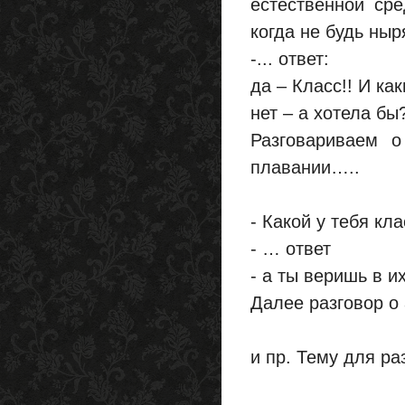
естественной ср
когда не будь ныр
-... ответ:
да – Класс!! И ка
нет – а хотела бы
Разговариваем о
плавании…..
- Какой у тебя кл
- … ответ
- а ты веришь в и
Далее разговор о 
и пр. Тему для ра