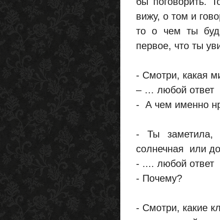
бы поговорить. Т
вижу, о том и гов
то о чем ты буд
первое, что ты ув
- Смотри, какая м
– … любой ответ
- А чем именно н
- Ты заметила, 
солнечная или д
- .... любой ответ
- Почему?
- Смотри, какие к