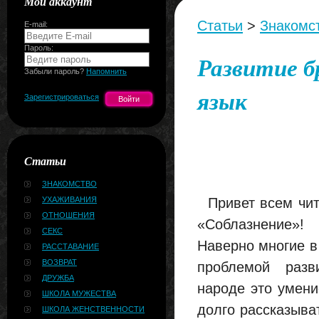
Мой аккаунт
Статьи
>
Знакомс
E-mail:
Пароль:
Развитие б
Забыли пароль?
Напомнить
язык
Зарегистрироваться
Статьи
ЗНАКОМСТВО
УХАЖИВАНИЯ
Привет всем чит
ОТНОШЕНИЯ
«Соблазнение»!
СЕКС
Наверно многие в 
РАССТАВАНИЕ
ВОЗВРАТ
проблемой разви
ДРУЖБА
народе это умени
ШКОЛА МУЖЕСТВА
долго рассказыва
ШКОЛА ЖЕНСТВЕННОСТИ