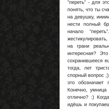
"переть" - для эт
понять, что ты сч
на девушку, иииии
нести полный бр
начало "переть
жестикулировать, 
на грани реаль
интересная? Это
сохранившееся е
тогда, лет трис
спорный вопрос ;)
это обозначает
Конечно, умница 
отлично? :) Когд
идёшь и покупаеш