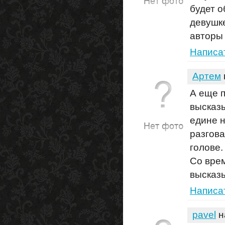
будет о
девушке
авторы 
Написа
Артем
А еще п
высказы
едине н
разгова
голове.
Со вре
высказы
Написа
pavel
н