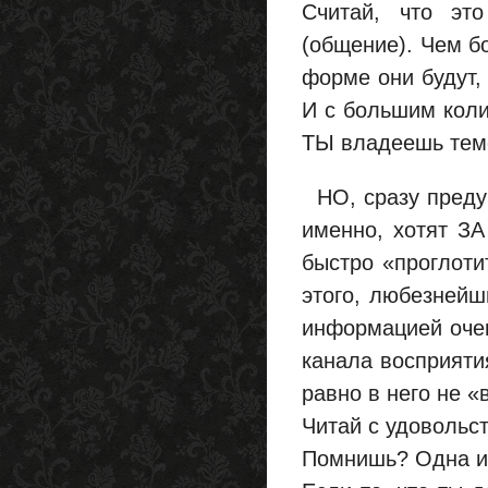
Считай, что эт
(общение). Чем бо
форме они будут,
И с большим коли
ТЫ владеешь тем
НО, сразу предуп
именно, хотят ЗА
быстро «проглотит
этого, любезнейш
информацией очен
канала восприяти
равно в него не «
Читай с удовольс
Помнишь? Одна из