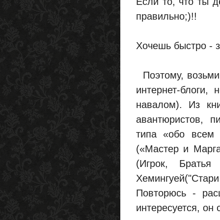
Если то, что ты д
правильно;)!!
Хочешь быстро - з
Поэтому, возьми 
интернет-блоги, 
навалом). Из кн
авантюристов, п
типа «обо всем 
(«Мастер и Марга
(Игрок, Братья
Хемингуей("Стари и
Повторюсь - рас
интересуется, он