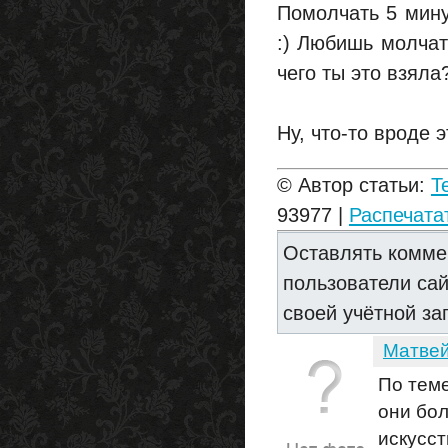
Помолчать 5 мину
:) Любишь молчат
чего ты это взяла?
Ну, что-то вроде э
© Автор статьи:
T
93977 |
Распечата
Оставлять комме
пользователи са
своей учётной за
Матве
По теме
они бол
искусст