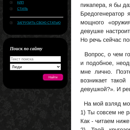
НЛП
пикапера, я бы да
СТИЛЬ
Бредогенератор 
мощного «оружия
ЗАГРУЗИТЬ СВОЮ СТАТЬЮ
девушке настроить
Но речь сейчас по
Поиск по сайту
Вопрос, о чем го
и подобное, нео
мне лично. Поэт
возникает такой
девушкой?». И ре
[#news]
На мой взляд мог
1) Ты совсем не р
Как - читаем ниже
2) Твой кругозо