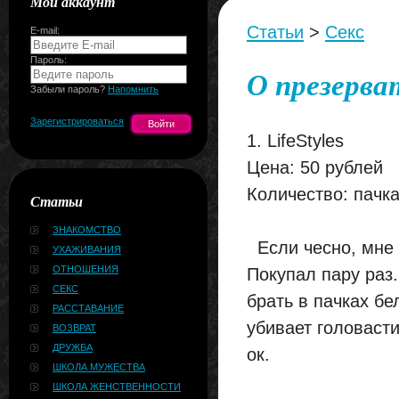
Мой аккаунт
Статьи
>
Секс
E-mail:
Пароль:
О презерва
Забыли пароль?
Напомнить
Зарегистрироваться
1. LifeStyles
Цена: 50 рублей
Количество: пачка
Статьи
ЗНАКОМСТВО
Если чесно, мне о
УХАЖИВАНИЯ
ОТНОШЕНИЯ
Покупал пару раз
СЕКС
брать в пачках бе
РАССТАВАНИЕ
убивает головасти
ВОЗВРАТ
ДРУЖБА
ок.
ШКОЛА МУЖЕСТВА
ШКОЛА ЖЕНСТВЕННОСТИ