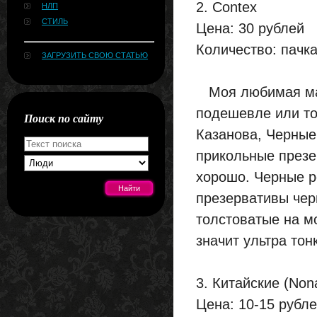
2. Contex
НЛП
СТИЛЬ
Цена: 30 рублей
Количество: пачка
ЗАГРУЗИТЬ СВОЮ СТАТЬЮ
Моя любимая мар
подешевле или то
Поиск по сайту
Казанова, Черные
прикольные презе
хорошо. Черные р
презервативы чер
толстоватые на мо
[#news]
значит ультра то
3. Китайские (No
Цена: 10-15 рубл