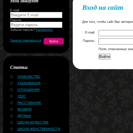
Мой аккаунт
Вход на сайт
E-mail:
Пароль:
Для того, чтобы сайт Вас автори
Забыли пароль?
Напомнить
E-mail:
Зарегистрироваться
Пароль:
Поля, отмеченные зна
Войти
Статьи
ЗНАКОМСТВО
УХАЖИВАНИЯ
ОТНОШЕНИЯ
СЕКС
РАССТАВАНИЕ
ВОЗВРАТ
ДРУЖБА
ШКОЛА МУЖЕСТВА
ШКОЛА ЖЕНСТВЕННОСТИ