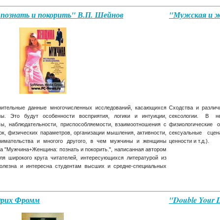
ознать и покорить" В.П. Шейнов
"Мужская и же
нительные данные многочисленных исследований, касающихся
Сходства и различ
. Это будут особенности восприятия, логики и интуиции,
сексологии. В н
мы, наблюдательности, приспособляемости, взаимоотношения с
физиологические о
ок, физических параметров, организации мышления, активности,
сексуальные сцен
инимательства и многого другого, в чем мужчины и женщины
ценности и т.д.).
а "Мужчина+Женщина: познать и покорить.", написанная автором
ля широкого круга читателей, интересующихся литературой из
полезна и интересна студентам высших и средне-специальных
Эрих Фромм
"Double Your 