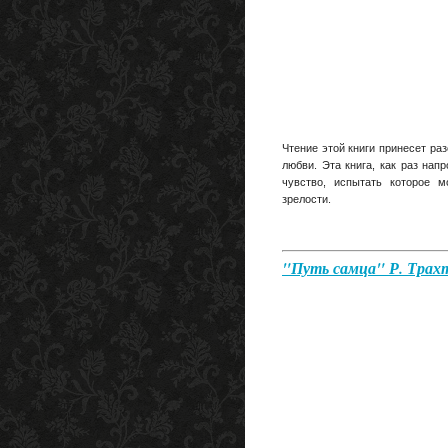
Чтение этой книги принесет ра
любви. Эта книга, как раз нап
чувство, испытать которое 
зрелости.
"Путь самца" Р. Трах