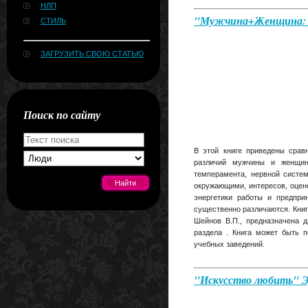
НЛП
"Мужчина+Женщина: п
СТИЛЬ
ЗАГРУЗИТЬ СВОЮ СТАТЬЮ
Поиск по сайту
В этой книге приведены срав
различий мужчины и женщины
темперамента, нервной систе
окружающими, интересов, оцен
энергетики работы и предпр
существенно различаются. Книг
Шейнов В.П., предназначена д
[#news]
раздела . Книга может быть 
учебных заведений.
"Искусство любить" 