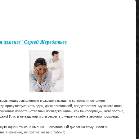
я измены" Сергей Жеребятьев
комы недвусмысленные мужские взгляды, с которыми постоянно
где присутствует хоть один, даже плохонький, представитель мужского пола.
мужчинам известен ответный взгляд женщины, как бы говорящий: чего застыл,
жно! Или: и не вздумай и рта открыть, лучше на себя в зеркало посмотри,
 сути одно и то же, а именно — безмолвный диалог на тему: «Моя?» —
и, я, конечно, не против, но не с тобой»).