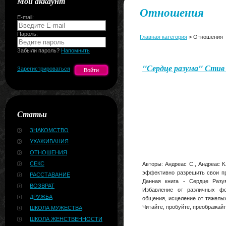
Мой аккаунт
Отношения
E-mail:
Пароль:
Главная категория
> Отношения
Забыли пароль?
Напомнить
"Сердце разума" Стив
Зарегистрироваться
Статьи
ЗНАКОМСТВО
УХАЖИВАНИЯ
ОТНОШЕНИЯ
СЕКС
Авторы: Андреас С., Андреас 
эффективно разрешить свои пр
РАССТАВАНИЕ
Данная книга - Сердце Разу
ВОЗВРАТ
Избавление от различных фо
ДРУЖБА
общения, исцеление от тяжелых
Читайте, пробуйте, преображайт
ШКОЛА МУЖЕСТВА
ШКОЛА ЖЕНСТВЕННОСТИ