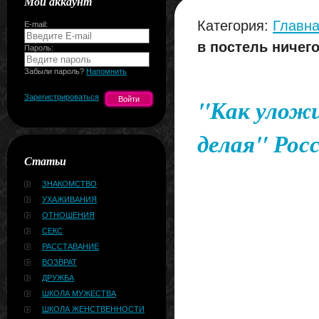
Мой аккаунт
Категория:
Главна
E-mail:
в постель ничег
Пароль:
Забыли пароль?
Напомнить
Зарегистрироваться
"Как уложи
делая" Ро
Статьи
ЗНАКОМСТВО
УХАЖИВАНИЯ
ОТНОШЕНИЯ
СЕКС
РАССТАВАНИЕ
ВОЗВРАТ
ДРУЖБА
ШКОЛА МУЖЕСТВА
ШКОЛА ЖЕНСТВЕННОСТИ