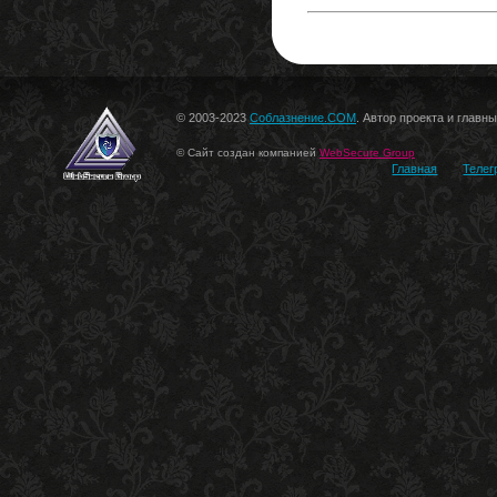
© 2003-2023
Соблазнение.COM
. Автор проекта и главн
© Сайт создан компанией
WebSecure Group
Главная
Телег