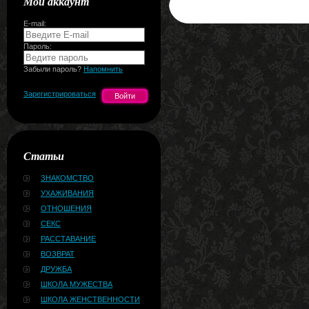
Мой аккаунт
E-mail:
Пароль:
Забыли пароль?
Напомнить
Зарегистрироваться
Статьи
ЗНАКОМСТВО
УХАЖИВАНИЯ
ОТНОШЕНИЯ
СЕКС
РАССТАВАНИЕ
ВОЗВРАТ
ДРУЖБА
ШКОЛА МУЖЕСТВА
ШКОЛА ЖЕНСТВЕННОСТИ