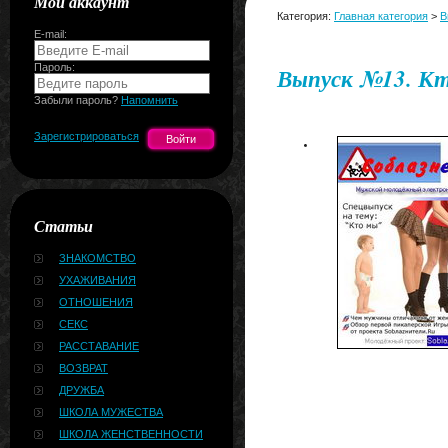
Мой аккаунт
Категория:
Главная категория
>
В
E-mail:
Пароль:
Выпуск №13. Кт
Забыли пароль?
Напомнить
Зарегистрироваться
Статьи
ЗНАКОМСТВО
УХАЖИВАНИЯ
ОТНОШЕНИЯ
СЕКС
РАССТАВАНИЕ
ВОЗВРАТ
ДРУЖБА
ШКОЛА МУЖЕСТВА
ШКОЛА ЖЕНСТВЕННОСТИ