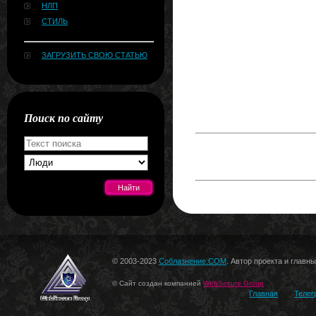
НЛП
СТИЛЬ
ЗАГРУЗИТЬ СВОЮ СТАТЬЮ
Поиск по сайту
[#news]
© 2003-2023
Соблазнение.COM
. Автор проекта и главн
© Сайт создан компанией
WebSecure Group
Главная
Телег