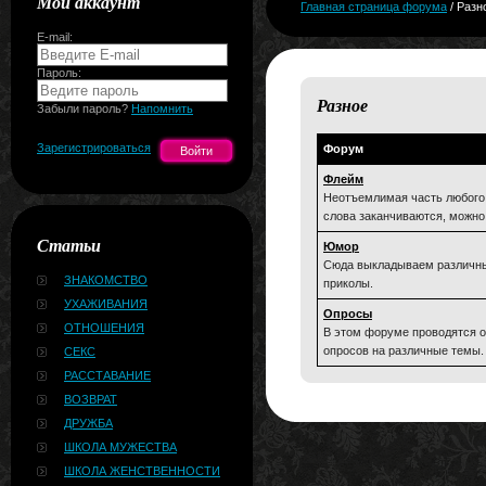
Мой аккаунт
Главная страница форума
/ Разн
E-mail:
Пароль:
Разное
Забыли пароль?
Напомнить
Зарегистрироваться
Форум
Флейм
Неотъемлимая часть любого
слова заканчиваются, можно 
Статьи
Юмор
Сюда выкладываем различны
ЗНАКОМСТВО
приколы.
УХАЖИВАНИЯ
Опросы
ОТНОШЕНИЯ
В этом форуме проводятся 
опросов на различные темы.
СЕКС
РАССТАВАНИЕ
ВОЗВРАТ
ДРУЖБА
ШКОЛА МУЖЕСТВА
ШКОЛА ЖЕНСТВЕННОСТИ