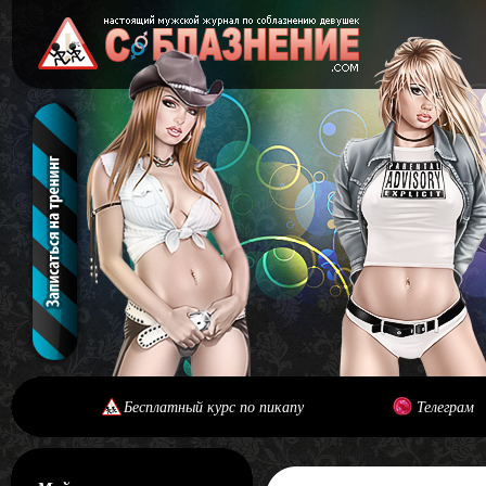
Бесплатный курс по пикапу
Телеграм
[#main] [#journal]