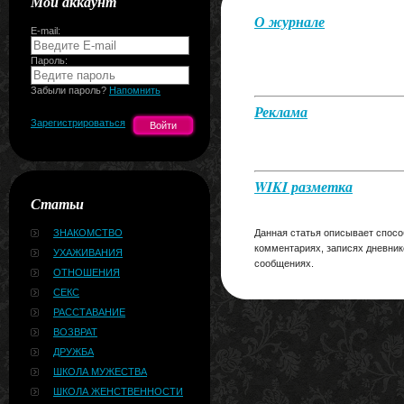
Мой аккаунт
О журнале
E-mail:
Пароль:
Забыли пароль?
Напомнить
Реклама
Зарегистрироваться
WIKI разметка
Статьи
ЗНАКОМСТВО
Данная статья описывает спосо
комментариях, записях дневник
УХАЖИВАНИЯ
сообщениях.
ОТНОШЕНИЯ
СЕКС
РАССТАВАНИЕ
ВОЗВРАТ
ДРУЖБА
ШКОЛА МУЖЕСТВА
ШКОЛА ЖЕНСТВЕННОСТИ