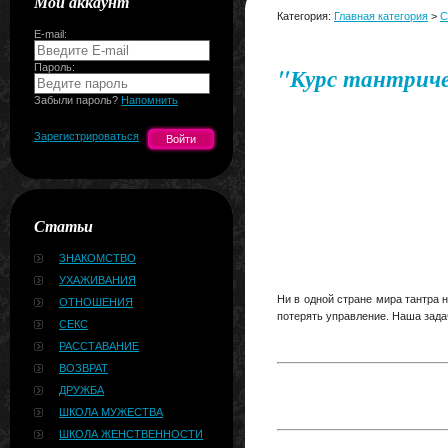
Мой аккаунт
Категория:
Главная категория
>
С
E-mail:
Пароль:
"Курс тантриче
Забыли пароль?
Напомнить
Зарегистрироваться
Статьи
ЗНАКОМСТВО
УХАЖИВАНИЯ
Ни в одной стране мира тантра 
ОТНОШЕНИЯ
потерять управление. Наша зада
СЕКС
РАССТАВАНИЕ
ВОЗВРАТ
ДРУЖБА
ШКОЛА МУЖЕСТВА
ШКОЛА ЖЕНСТВЕННОСТИ