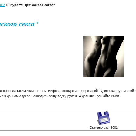
екс
>
"Курс тантрического секса"
ского секса"
не обросла таким количеством мифов, легенд и интерпретаций. Одиночка, пустившийся
ча в данном случае - снабдить вашу лодку рулем. А дальше - решайте сами.
Скачано раз: 2602