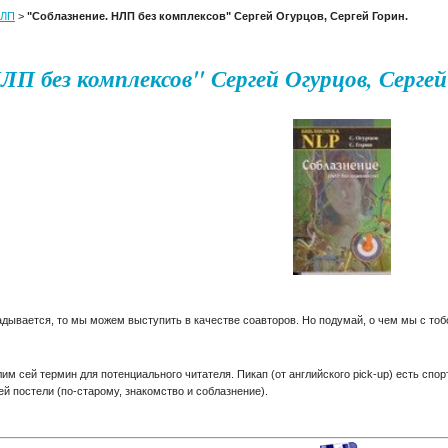
ЛП
>
"Соблазнение. НЛП без комплексов" Сергей Огурцов, Сергей Горин.
ЛП без комплексов" Сергей Огурцов, Сергей
адывается, то мы можем выступить в качестве соавторов. Но подумай, о чем мы с тоб
лим сей термин для потенциального читателя. Пикап (от английского pick-up) есть с
й постели (по-старому, знакомство и соблазнение).