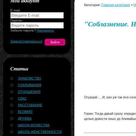
Мой аккаунт
Категория:
Главная категория
>
Н
E-mail:
Пароль:
"Соблазнение. Н
Забыли пароль?
Напомнить
Зарегистрироваться
Статьи
ЗНАКОМСТВО
УХАЖИВАНИЯ
ОТНОШЕНИЯ
Огурцов: …И, раз уж так все скл
СЕКС
РАССТАВАНИЕ
ВОЗВРАТ
Горин: Тогда давай сразу опреде
ДРУЖБА
целью довести оных до ближайше
ШКОЛА МУЖЕСТВА
ШКОЛА ЖЕНСТВЕННОСТИ