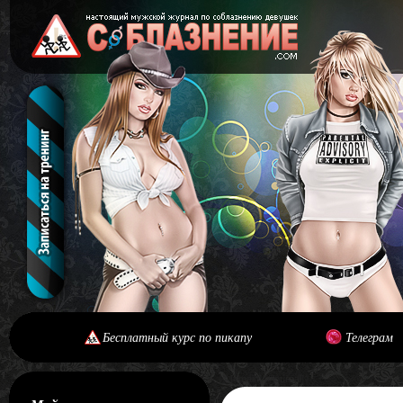
Бесплатный курс по пикапу
Телеграм
[#main] [#journal]