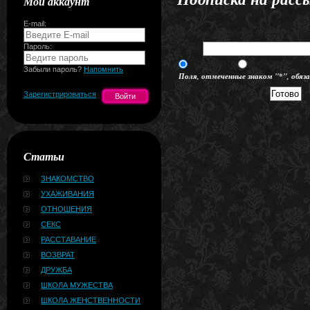
Мой аккаунт
E-mail:
В данном разделе Вы можете подпис
Пароль:
E-Mail:
Подписаться
Отписаться
Забыли пароль?
Напомнить
Поля, отмеченные знаком "*", обяз
Зарегистрироваться
Статьи
ЗНАКОМСТВО
УХАЖИВАНИЯ
ОТНОШЕНИЯ
СЕКС
РАССТАВАНИЕ
ВОЗВРАТ
ДРУЖБА
ШКОЛА МУЖЕСТВА
ШКОЛА ЖЕНСТВЕННОСТИ