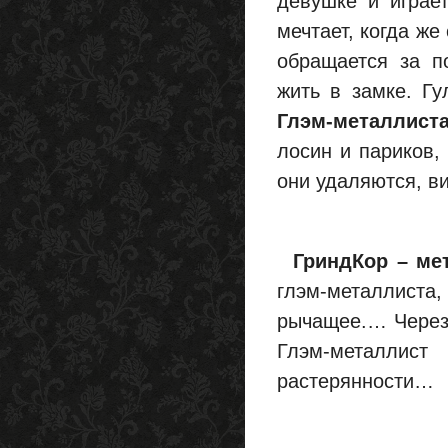
девушке и играе
мечтает, когда же
обращается за п
жить в замке. Гу
Глэм-металлист
лосин и париков,
они удаляются, в
ГриндКор – ме
глэм-металлиста,
рычащее.… Через 
Глэм-металлист
растерянности…