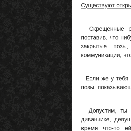
Существуют откры
Скрещенные рук
поставив, что-ниб
закрытые позы
коммуникации, чт
Если же у тебя р
позы, показывающ
Допустим, ты с
диванчике, девуш
время что-то е