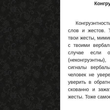
Конгр
Конгруэнтность
слов и жестов. Т
твои жесты, мими
с твоими вербал
случае если 
(неконгруэнтны)
сигналы вербаль
человек не увер
уверить в обратн
скованно и зажа
жесты. Тоже самое