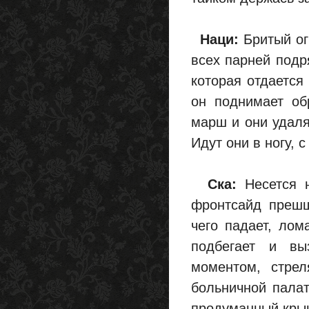
Наци:
Бритый ог
всех парней подр
которая отдается
он поднимает об
марш и они удаля
Идут они в ногу, 
Ска:
Несется н
фронтсайд прешш
чего падает, лом
подбегает и вы
моментом, стре
больничной палат
продуманный крыш