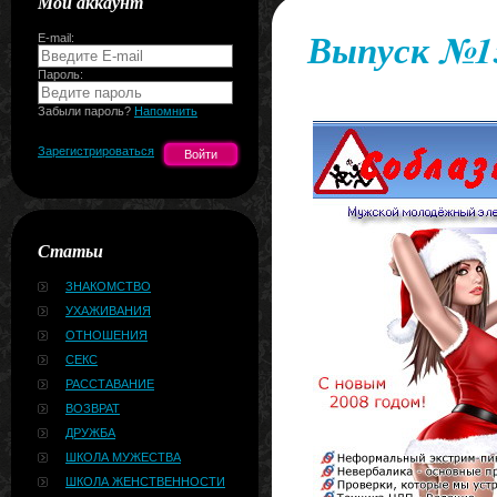
Мой аккаунт
Выпуск №15
E-mail:
Пароль:
Забыли пароль?
Напомнить
Зарегистрироваться
Статьи
ЗНАКОМСТВО
УХАЖИВАНИЯ
ОТНОШЕНИЯ
СЕКС
РАССТАВАНИЕ
ВОЗВРАТ
ДРУЖБА
ШКОЛА МУЖЕСТВА
ШКОЛА ЖЕНСТВЕННОСТИ