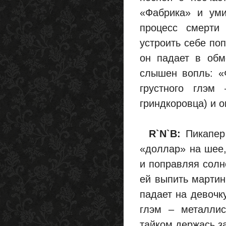
«Фабрика» и уми
процесс смерти 
устроить себе по
он падает в об
слышен вопль: «Ф
грустного глэм
гриндкоровца) и о
R`N`B:
Пикапер 
«доллар» на шее,
и поправляя солн
ей выпить мартин
падает на девочк
глэм – металлис
тайком держась за