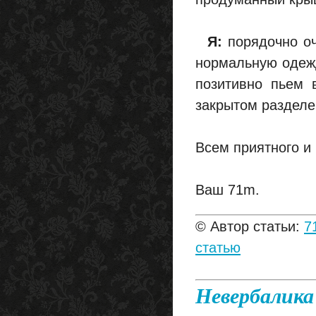
Я:
порядочно оч
нормальную одежд
позитивно пьем 
закрытом разделе
Всем приятного и 
Ваш 71m.
© Автор статьи:
7
статью
Невербалика