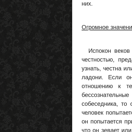
них.
Огромное значени
Испокон веков о
честностью, пре
узнать, честна ил
ладони. Если о
отношению к те
бессознательные
собеседника, то 
человек попытает
он попытается пр
что он зевает или