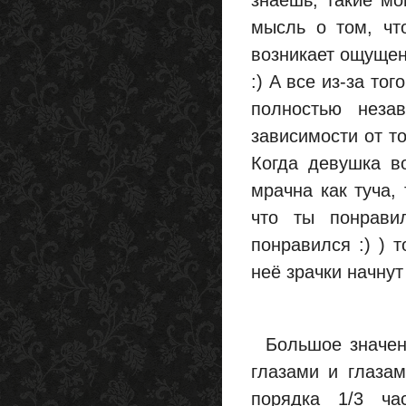
знаешь, такие мо
мысль о том, чт
возникает ощущени
:) А все из-за то
полностью неза
зависимости от то
Когда девушка в
мрачна как туча,
что ты понрави
понравился :) ) т
неё зрачки начнут
Большое значени
глазами и глазам
порядка 1/3 ча