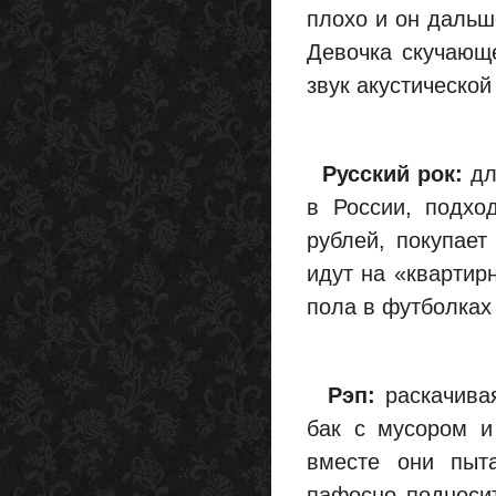
плохо и он дальш
Девочка скучающе
звук акустической
Русский рок:
дл
в России, подход
рублей, покупает
идут на «квартирн
пола в футболках
Рэп:
раскачивая
бак с мусором и
вместе они пыта
пафосно подносит