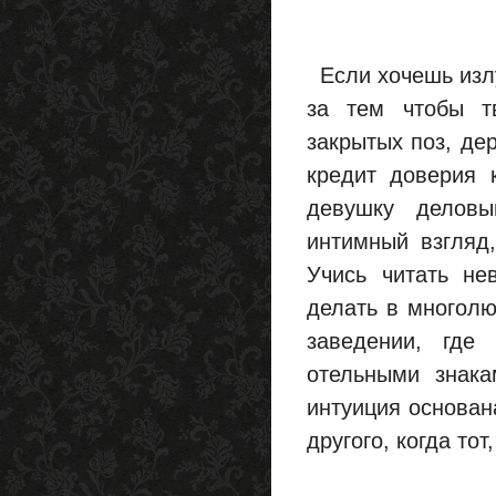
Если хочешь излу
за тем чтобы т
закрытых поз, де
кредит доверия 
девушку деловы
интимный взгляд,
Учись читать не
делать в многолю
заведении, где
отельными знак
интуиция основана
другого, когда то