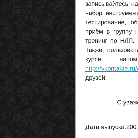
записывайтесь на
набор инструмент
тестирование, о
приём в группу 
тренинг по НЛП. 
Также, пользоват
курсе, напо
http://vkontakte.ru
друзей!
С уваж
Дата выпуска:200