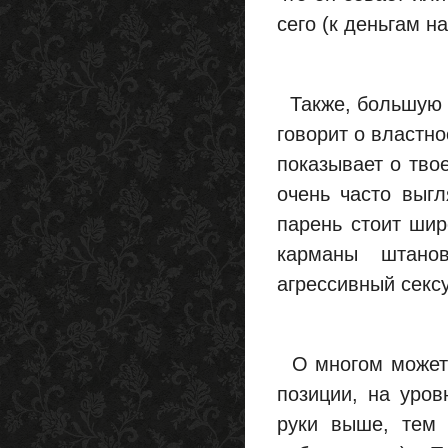
сего (к деньгам на
Также, большую р
говорит о властно
показывает о тво
очень часто выг
парень стоит шир
карманы штано
агрессивный сексу
О многом может с
позиции, на уров
руки выше, тем