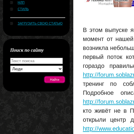
НЛП
СТИЛЬ
ЗАГРУЗИТЬ СВОЮ СТАТЬЮ
В этом выпуске я
момент от нашей 
возникла небольш
Поиск по сайту
первый поток ко
гораздо правил
http://forum.sobl
тренинг по со
Подробное опи
[#news]
http://forum.sobl
кто живёт не в П
открыли центр д
http://www.educati