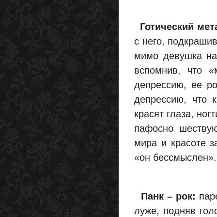
Готический мет
с него, подкраши
мимо девушка нач
вспомнив, что «
депрессию, ее р
депрессию, что 
красят глаза, ног
пафосно шествую
мира и красоте з
«он бессмыслен».
Панк – рок:
паре
луже, подняв голо