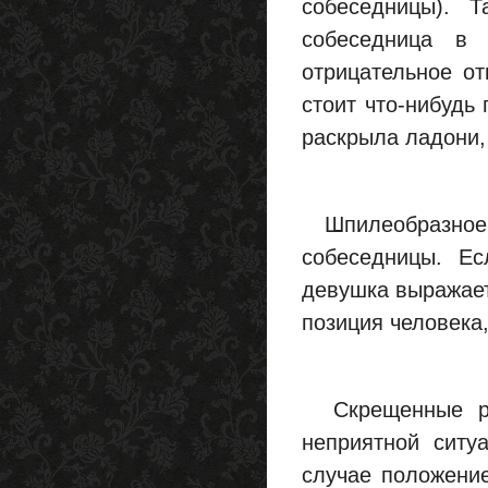
собеседницы). 
собеседница в 
отрицательное от
стоит что-нибудь
раскрыла ладони,
Шпилеобразное п
собеседницы. Ес
девушка выражает
позиция человека,
Скрещенные рук
неприятной ситу
случае положени