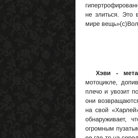
гипертрофированно
не злиться. Это 
мире вещь»(с)Вол
Хэви - мета
мотоцикле, допив
плечо и увозит п
они возвращаются
на свой «Харлей»
обнаруживает, ч
огромным пузатым
ее где-то на сере