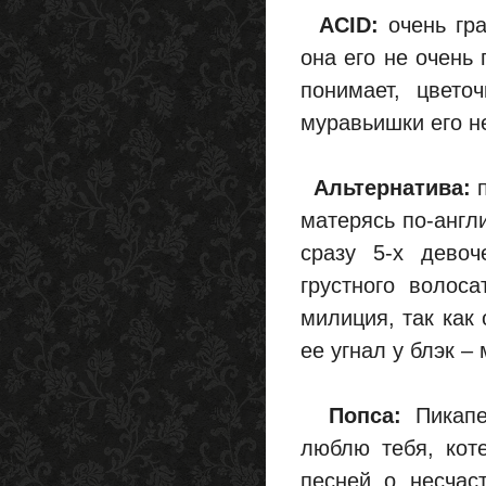
ACID:
очень гра
она его не очень 
понимает, цвето
муравьишки его н
Альтернатива:
п
матерясь по-англ
сразу 5-х девоч
грустного волоса
милиция, так как 
ее угнал у блэк –
Попса:
Пикапе
люблю тебя, коте
песней о несчас