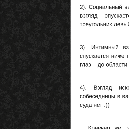
2). Социальный вз
взгляд опускае
треугольник левый
3). Интимный вз
спускается ниже 
глаз – до области
4). Взгляд иск
собеседницы в вас
суда нет :))
Конечно же, у 