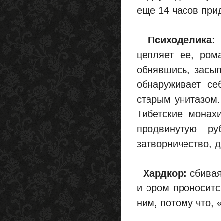
еще 14 часов при
Психоделика:
п
цепляет ее, ром
обнявшись, засып
обнаруживает се
старым унитазом.
Тибетские монах
продвинутую р
затворничество, д
Хардкор:
сбивая
и ором проноситс
ним, потому что, 