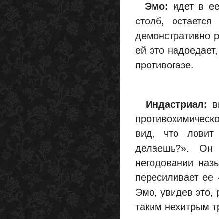
Эмо:
идет в ее
столб, остается
демонстративно ре
ей это надоедает
противогазе.
Индастриал:
в
противохимическо
вид, что ловит
делаешь?». Он
негодовании наз
пересиливает ее 
Эмо, увидев это,
таким нехитрым т