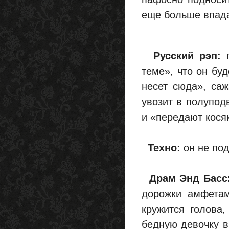
еще больше впада
Русский рэп:
п
теме», что он буд
несет сюда», саж
увозит в полупод
и «передают кося
Техно:
он не под
Драм Энд Басс
дорожки амфетам
кружится голова,
бедную девочку в 