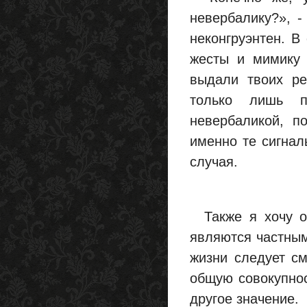
невербалику?», -
неконгруэнтен. В
жесты и мимику 
выдали твоих ре
только лишь п
невербаликой, п
именно те сигнал
случая.
Также я хочу от
являются частным
жизни следует см
общую совокупност
другое значение.