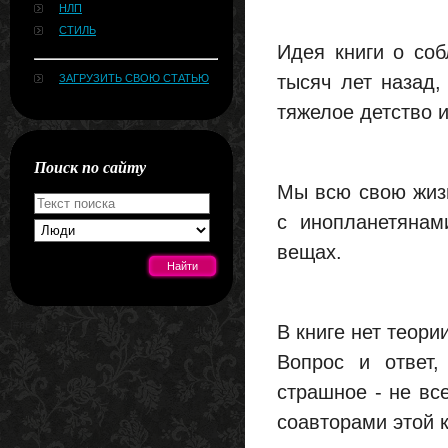
НЛП
СТИЛЬ
Идея книги о со
тысяч лет назад,
ЗАГРУЗИТЬ СВОЮ СТАТЬЮ
тяжелое детство 
Поиск по сайту
Мы всю свою жиз
с инопланетянам
вещах.
[#news]
В книге нет теори
Вопрос и ответ,
страшное - не вс
соавторами этой к