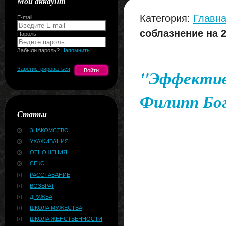
Мой аккаунт
Категория:
Главна
E-mail:
соблазнение на 
Пароль:
Забыли пароль?
Напомнить
Зарегистрироваться
"Эффективн
Филипп Бог
Статьи
ЗНАКОМСТВО
УХАЖИВАНИЯ
ОТНОШЕНИЯ
СЕКС
РАССТАВАНИЕ
ВОЗВРАТ
ДРУЖБА
ШКОЛА МУЖЕСТВА
ШКОЛА ЖЕНСТВЕННОСТИ