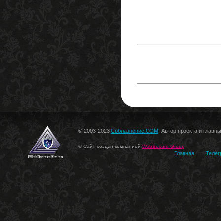
© 2003-2023
Соблазнение.COM
. Автор проекта и главн
© Сайт создан компанией
WebSecure Group
Главная
Телег